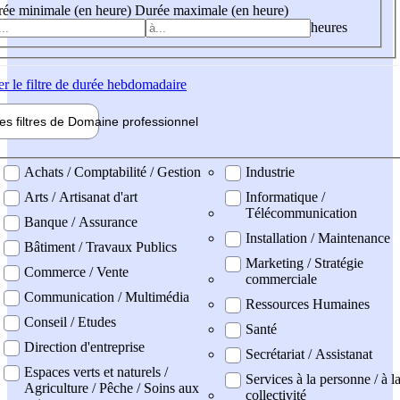
ée minimale (en heure)
Durée maximale (en heure)
heures
er
le filtre de durée hebdomadaire
les filtres de
Domaine pro
fessionnel
ne professionel
Achats / Comptabilité / Gestion
Industrie
Arts / Artisanat d'art
Informatique /
Télécommunication
Banque / Assurance
Installation / Maintenance
Bâtiment / Travaux Publics
Marketing / Stratégie
Commerce / Vente
commerciale
Communication / Multimédia
Ressources Humaines
Conseil / Etudes
Santé
Direction d'entreprise
Secrétariat / Assistanat
Espaces verts et naturels /
Services à la personne / à l
Agriculture / Pêche / Soins aux
collectivité