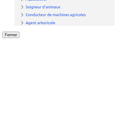
Fermer
Fermer
le détail de l'offre
/
Offre
sur
Offre précéden