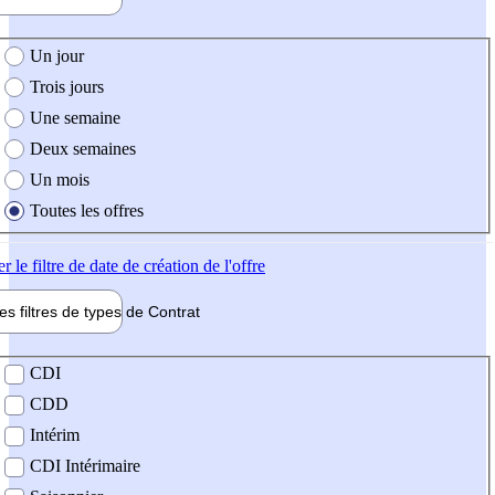
e création de l'offre
Un jour
Trois jours
Une semaine
Deux semaines
Un mois
Toutes les offres
er
le filtre de date de création de l'offre
les filtres de types de
Contrat
de contrat
CDI
CDD
Intérim
CDI Intérimaire