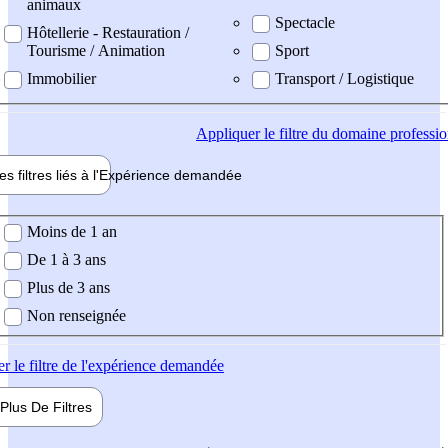
animaux
Spectacle
Hôtellerie - Restauration /
Tourisme / Animation
Sport
Immobilier
Transport / Logistique
Appliquer
le filtre du domaine professi
es filtres liés à l'
Expérience
demandée
ience demandée
Moins de 1 an
De 1 à 3 ans
Plus de 3 ans
Non renseignée
er
le filtre de l'expérience demandée
Plus De
Filtres