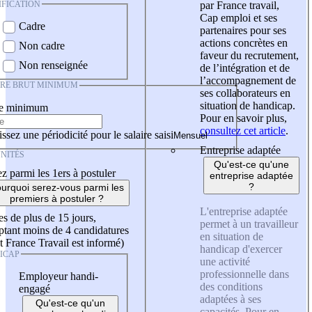
IFICATION
par France travail,
Cap emploi et ses
Cadre
partenaires pour ses
actions concrètes en
Non cadre
faveur du recrutement,
Non renseignée
de l’intégration et de
l’accompagnement de
IRE BRUT MINIMUM
ses collaborateurs en
situation de handicap.
re minimum
Pour en savoir plus,
consultez cet article
.
ssez une périodicité pour le salaire saisi
Entreprise adaptée
NITÉS
Qu'est-ce qu'une
z parmi les 1ers à postuler
entreprise adaptée
?
urquoi serez-vous parmi les
premiers à postuler ?
L'entreprise adaptée
es de plus de 15 jours,
permet à un travailleur
tant moins de 4 candidatures
en situation de
t France Travail est informé)
handicap d'exercer
ICAP
une activité
professionnelle dans
Employeur handi-
des conditions
engagé
adaptées à ses
Qu'est-ce qu'un
capacités. Pour en