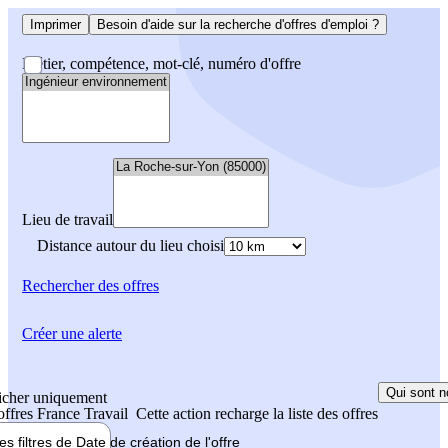
Imprimer
Besoin d'aide sur la recherche d'offres d'emploi ?
Métier, compétence, mot-clé, numéro d'offre
Lieu de travail
Distance autour du lieu choisi
Rechercher
des offres
Créer une alerte
Qui sont n
icher uniquement
 offres France Travail
Cette action recharge la liste des offres
les filtres de
Date de création
de l'offre