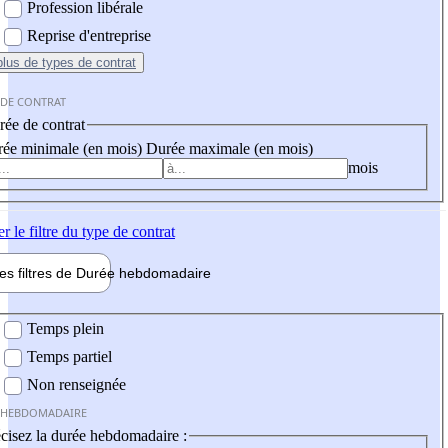
Profession libérale
Reprise d'entreprise
plus
de types de contrat
 DE CONTRAT
ée de contrat
ée minimale (en mois)
Durée maximale (en mois)
mois
er
le filtre du type de contrat
les filtres de
Durée hebdo
madaire
 hebdomadaire
Temps plein
Temps partiel
Non renseignée
 HEBDOMADAIRE
cisez la durée hebdomadaire :