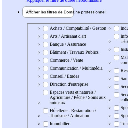
Appliquer
le filtre de durée hebdomadaire
Afficher les filtres de
Domaine pro
fessionnel
Domaine professionel
Achats / Comptabilité / Gestion
Indu
Arts / Artisanat d'art
Info
Tél
Banque / Assurance
Inst
Bâtiment / Travaux Publics
Mark
Commerce / Vente
com
Communication / Multimédia
Res
Conseil / Etudes
San
Direction d'entreprise
Secr
Espaces verts et naturels /
Serv
Agriculture / Pêche / Soins aux
coll
animaux
Spe
Hôtellerie - Restauration /
Tourisme / Animation
Spo
Immobilier
Tran