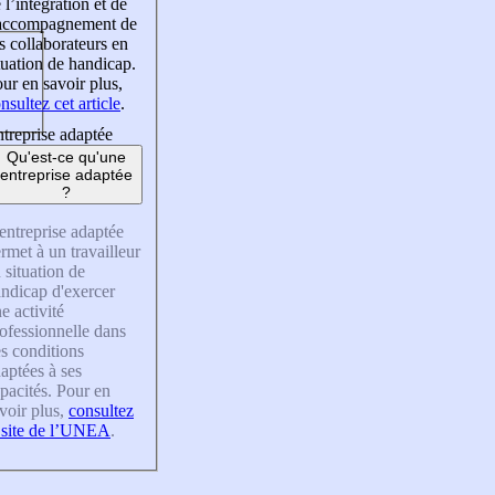
 l’intégration et de
’accompagnement de
s collaborateurs en
tuation de handicap.
ur en savoir plus,
nsultez cet article
.
treprise adaptée
Qu'est-ce qu'une
entreprise adaptée
?
entreprise adaptée
rmet à un travailleur
 situation de
ndicap d'exercer
e activité
ofessionnelle dans
s conditions
aptées à ses
pacités. Pour en
voir plus,
consultez
 site de l’UNEA
.