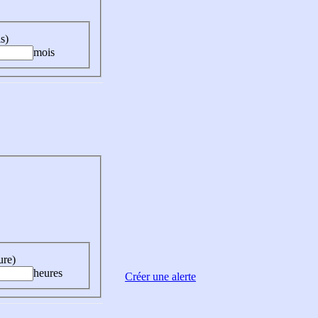
s)
mois
ure)
heures
Créer une alerte