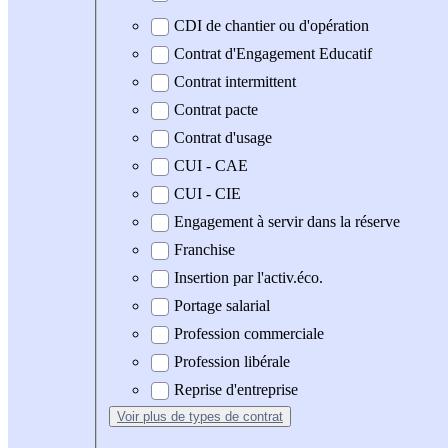
CDI de chantier ou d'opération
Contrat d'Engagement Educatif
Contrat intermittent
Contrat pacte
Contrat d'usage
CUI - CAE
CUI - CIE
Engagement à servir dans la réserve
Franchise
Insertion par l'activ.éco.
Portage salarial
Profession commerciale
Profession libérale
Reprise d'entreprise
Voir plus
de types de contrat