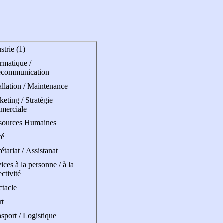
strie (1)
rmatique /
écommunication
allation / Maintenance
eting / Stratégie
merciale
sources Humaines
té
étariat / Assistanat
ices à la personne / à la
ectivité
ctacle
rt
sport / Logistique