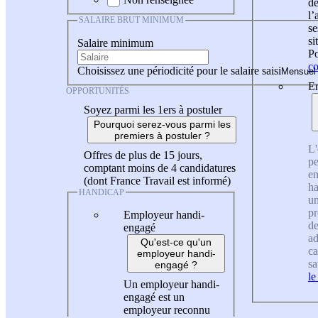
de
l
SALAIRE BRUT MINIMUM
se
si
Salaire minimum
Po
co
Choisissez une périodicité pour le salaire saisi
En
OPPORTUNITÉS
Soyez parmi les 1ers à postuler
Pourquoi serez-vous parmi les
premiers à postuler ?
L'
Offres de plus de 15 jours,
pe
comptant moins de 4 candidatures
en
(dont France Travail est informé)
ha
HANDICAP
un
pr
Employeur handi-
de
engagé
ad
Qu'est-ce qu'un
ca
employeur handi-
sa
engagé ?
le
Un employeur handi-
engagé est un
employeur reconnu