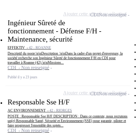
Ajouter cette offre à ma sélection
CDI
Non renseigné
Ingénieur Sûreté de
fonctionnement - Défense F/H -
Maintenance, sécurité
EFFEKTIV -
42 - ROANNE
Descriptif du poste:\n\nDescription :\n\nDans la cadre d'un projet d'envergure, la
société recherche son Ingénieur Sûreté de fonctionnement F/H en CDI pour
travailler à Roanne (42).\n\nMissions...
CDI - Non renseigné
Publié il y a 23 jours
Ajouter cette offre à ma sélection
CDI
Non renseigné
Responsable Sse H/F
AC ENVIRONNEMENT -
42 - RIORGES
POSTE : Responsable Sse H/F DESCRIPTION : Dans ce contexte, nous recrutons
un(e) Responsable Santé, Sécurité et Environnement (SSE) pour garantir, piloter et
faire progresser l'ensemble des sujets...
CDI - Non renseigné