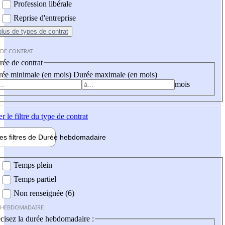
Profession libérale
Reprise d'entreprise
plus
de types de contrat
 DE CONTRAT
ée de contrat
ée minimale (en mois)
Durée maximale (en mois)
mois
er
le filtre du type de contrat
les filtres de
Durée hebdo
madaire
 hebdomadaire
Temps plein
Temps partiel
Non renseignée (6)
 HEBDOMADAIRE
cisez la durée hebdomadaire :