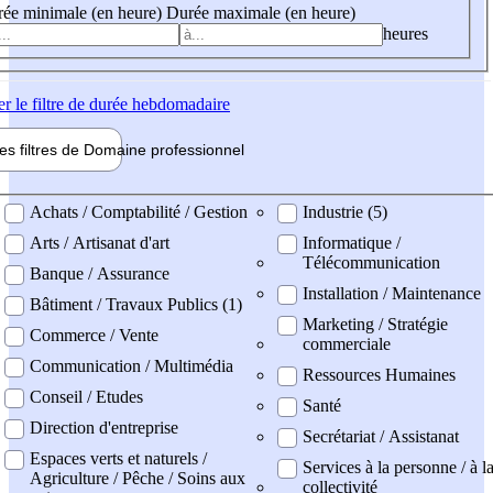
ée minimale (en heure)
Durée maximale (en heure)
heures
er
le filtre de durée hebdomadaire
les filtres de
Domaine pro
fessionnel
ne professionel
Achats / Comptabilité / Gestion
Industrie (5)
Arts / Artisanat d'art
Informatique /
Télécommunication
Banque / Assurance
Installation / Maintenance
Bâtiment / Travaux Publics (1)
Marketing / Stratégie
Commerce / Vente
commerciale
Communication / Multimédia
Ressources Humaines
Conseil / Etudes
Santé
Direction d'entreprise
Secrétariat / Assistanat
Espaces verts et naturels /
Services à la personne / à l
Agriculture / Pêche / Soins aux
collectivité