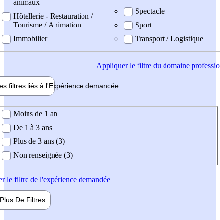
animaux
Spectacle
Hôtellerie - Restauration /
Tourisme / Animation
Sport
Immobilier
Transport / Logistique
Appliquer
le filtre du domaine professi
es filtres liés à l'
Expérience
demandée
ience demandée
Moins de 1 an
De 1 à 3 ans
Plus de 3 ans (3)
Non renseignée (3)
er
le filtre de l'expérience demandée
Plus De
Filtres