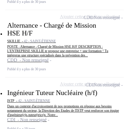
Publié il y a plus de 30 jours
Ajouter cette offre à ma sélection
CDD
Non renseigné
Alternance - Chargé de Mission
HSE H/F
SKILLIE -
42 - SAINT-ÉTIENNE
POSTE : Alternance - Chargé de Mission HSE H/F DESCRIPTION :
L'ENTREPRISE SKILLIE te propose une entreprise + une formation ! Tu
intégreras une structure spécialisée dans la prévention des...
CDD - Non renseigné
Publié il y a plus de 30 jours
Ajouter cette offre à ma sélection
CDI
Non renseigné
Ingénieur Tuteur Nucléaire (h/f)
ISTP -
42 - SAINT-ÉTIENNE
Dans un contexte d'accroissement de nos promotions en réponse aux besoins
notamment du secteur, la Direction des Etudes de l'ISTP veut renforcer son équipe
d'ingénieur(e)s-tuteur(trice)s. Notre...
CDI - Non renseigné
Publié il y a 19 jours