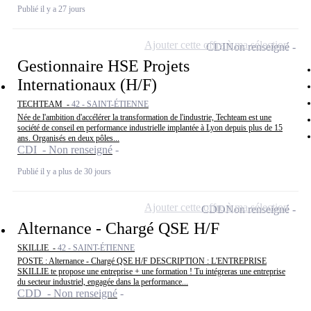
Publié il y a 27 jours
Ajouter cette offre à ma sélection
CDI
Non renseigné
Gestionnaire HSE Projets
Internationaux (H/F)
TECHTEAM -
42 - SAINT-ÉTIENNE
Née de l'ambition d'accélérer la transformation de l'industrie, Techteam est une
société de conseil en performance industrielle implantée à Lyon depuis plus de 15
ans. Organisés en deux pôles...
CDI - Non renseigné
Publié il y a plus de 30 jours
Ajouter cette offre à ma sélection
CDD
Non renseigné
Alternance - Chargé QSE H/F
SKILLIE -
42 - SAINT-ÉTIENNE
POSTE : Alternance - Chargé QSE H/F DESCRIPTION : L'ENTREPRISE
SKILLIE te propose une entreprise + une formation ! Tu intégreras une entreprise
du secteur industriel, engagée dans la performance...
CDD - Non renseigné