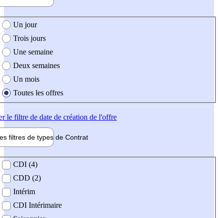
e création de l'offre
Un jour
Trois jours
Une semaine
Deux semaines
Un mois
Toutes les offres
er
le filtre de date de création de l'offre
les filtres de types de
Contrat
de contrat
CDI (4)
CDD (2)
Intérim
CDI Intérimaire