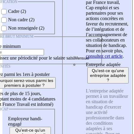
IFICATION
par France travail,
Cap emploi et ses
Cadre (2)
partenaires pour ses
actions concrètes en
Non cadre (2)
faveur du recrutement,
Non renseignée (2)
de l’intégration et de
l’accompagnement de
IRE BRUT MINIMUM
ses collaborateurs en
situation de handicap.
re minimum
Pour en savoir plus,
consultez cet article
.
ssez une périodicité pour le salaire saisi
Entreprise adaptée
NITÉS
Qu'est-ce qu'une
z parmi les 1ers à postuler
entreprise adaptée
?
urquoi serez-vous parmi les
premiers à postuler ?
L'entreprise adaptée
es de plus de 15 jours,
permet à un travailleur
tant moins de 4 candidatures
en situation de
t France Travail est informé)
handicap d'exercer
ICAP
une activité
professionnelle dans
Employeur handi-
des conditions
engagé
adaptées à ses
Qu'est-ce qu'un
capacités. Pour en