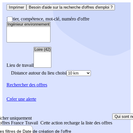
Imprimer
Besoin d'aide sur la recherche d'offres d'emploi ?
Métier, compétence, mot-clé, numéro d'offre
Lieu de travail
Distance autour du lieu choisi
Rechercher
des offres
Créer une alerte
Qui sont n
icher uniquement
 offres France Travail
Cette action recharge la liste des offres
les filtres de
Date de création
de l'offre