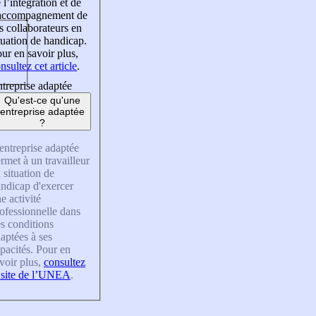
 l’intégration et de
’accompagnement de
s collaborateurs en
tuation de handicap.
ur en savoir plus,
nsultez cet article
.
treprise adaptée
Qu'est-ce qu'une
entreprise adaptée
?
entreprise adaptée
rmet à un travailleur
 situation de
ndicap d'exercer
e activité
ofessionnelle dans
s conditions
aptées à ses
pacités. Pour en
voir plus,
consultez
 site de l’UNEA
.