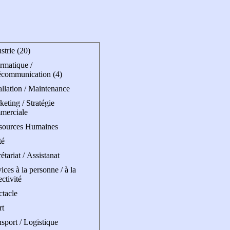
strie (20)
rmatique /
écommunication (4)
allation / Maintenance
eting / Stratégie
merciale
sources Humaines
té
étariat / Assistanat
ices à la personne / à la
ectivité
ctacle
rt
sport / Logistique