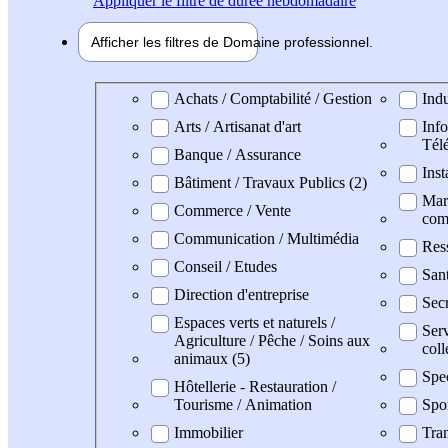
Appliquer
le filtre de durée hebdomadaire
Afficher les filtres de
Domaine pro
fessionnel
Domaine professionel
Achats / Comptabilité / Gestion
Indu
Arts / Artisanat d'art
Info
Tél
Banque / Assurance
Inst
Bâtiment / Travaux Publics (2)
Mark
Commerce / Vente
com
Communication / Multimédia
Res
Conseil / Etudes
San
Direction d'entreprise
Secr
Espaces verts et naturels /
Serv
Agriculture / Pêche / Soins aux
coll
animaux (5)
Spe
Hôtellerie - Restauration /
Tourisme / Animation
Spo
Immobilier
Tran