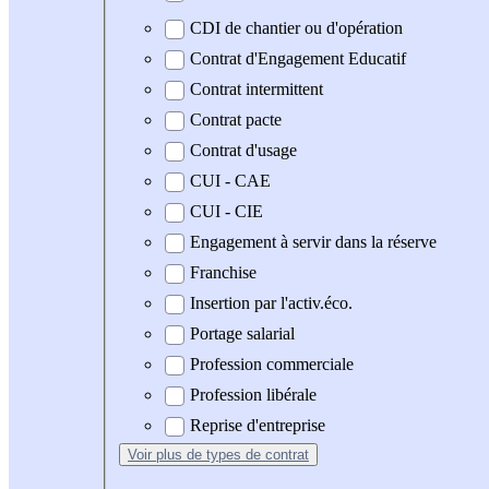
CDI de chantier ou d'opération
Contrat d'Engagement Educatif
Contrat intermittent
Contrat pacte
Contrat d'usage
CUI - CAE
CUI - CIE
Engagement à servir dans la réserve
Franchise
Insertion par l'activ.éco.
Portage salarial
Profession commerciale
Profession libérale
Reprise d'entreprise
Voir plus
de types de contrat