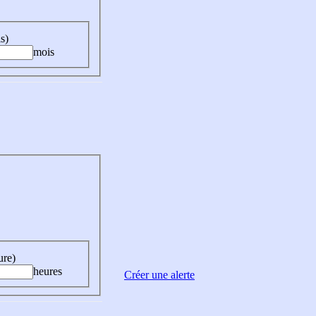
s)
mois
ure)
heures
Créer une alerte