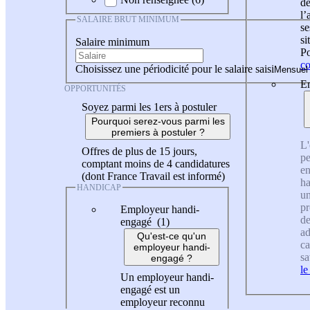
de
l
SALAIRE BRUT MINIMUM
se
si
Salaire minimum
Po
co
Choisissez une périodicité pour le salaire saisi
En
OPPORTUNITÉS
Soyez parmi les 1ers à postuler
Pourquoi serez-vous parmi les
premiers à postuler ?
L'
Offres de plus de 15 jours,
pe
comptant moins de 4 candidatures
en
(dont France Travail est informé)
ha
HANDICAP
un
pr
Employeur handi-
de
engagé (1)
ad
Qu'est-ce qu'un
ca
employeur handi-
sa
engagé ?
le
Un employeur handi-
engagé est un
employeur reconnu