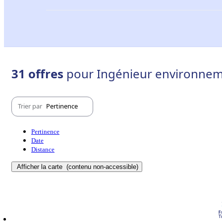
31 offres
pour Ingénieur environnem
Trier par
Pertinence
Pertinence
Date
Distance
Afficher la carte
(contenu non-accessible)