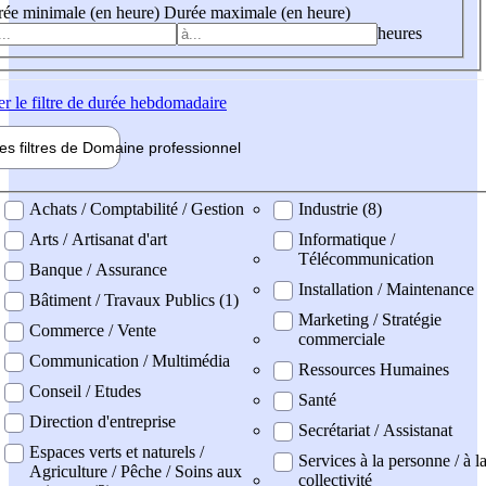
ée minimale (en heure)
Durée maximale (en heure)
heures
er
le filtre de durée hebdomadaire
les filtres de
Domaine pro
fessionnel
ne professionel
Achats / Comptabilité / Gestion
Industrie (8)
Arts / Artisanat d'art
Informatique /
Télécommunication
Banque / Assurance
Installation / Maintenance
Bâtiment / Travaux Publics (1)
Marketing / Stratégie
Commerce / Vente
commerciale
Communication / Multimédia
Ressources Humaines
Conseil / Etudes
Santé
Direction d'entreprise
Secrétariat / Assistanat
Espaces verts et naturels /
Services à la personne / à l
Agriculture / Pêche / Soins aux
collectivité