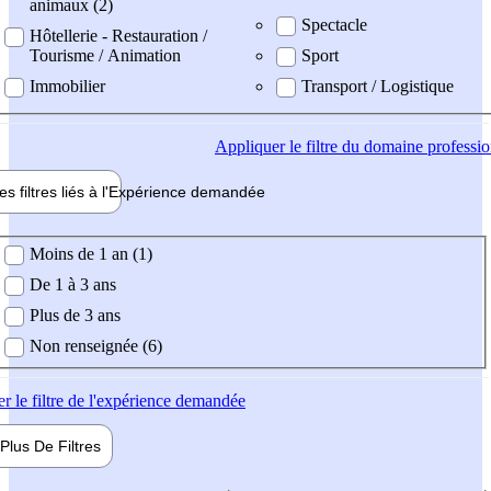
animaux (2)
Spectacle
Hôtellerie - Restauration /
Tourisme / Animation
Sport
Immobilier
Transport / Logistique
Appliquer
le filtre du domaine professi
es filtres liés à l'
Expérience
demandée
ience demandée
Moins de 1 an (1)
De 1 à 3 ans
Plus de 3 ans
Non renseignée (6)
er
le filtre de l'expérience demandée
Plus De
Filtres