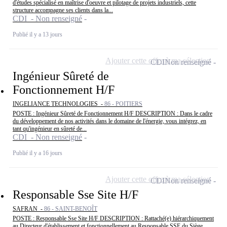
d'études spécialisé en maîtrise d'oeuvre et pilotage de projets industriels, cette
structure accompagne ses clients dans la...
CDI - Non renseigné
Publié il y a 13 jours
Ajouter cette offre à ma sélection
CDI
Non renseigné
Ingénieur Sûreté de
Fonctionnement H/F
INGELIANCE TECHNOLOGIES -
86 - POITIERS
POSTE : Ingénieur Sûreté de Fonctionnement H/F DESCRIPTION : Dans le cadre
du développement de nos activités dans le domaine de l'énergie, vous intégrez, en
tant qu'ingénieur en sûreté de...
CDI - Non renseigné
Publié il y a 16 jours
Ajouter cette offre à ma sélection
CDI
Non renseigné
Responsable Sse Site H/F
SAFRAN -
86 - SAINT-BENOÎT
POSTE : Responsable Sse Site H/F DESCRIPTION : Rattaché(e) hiérarchiquement
au Directeur d'établissement et fonctionnellement au Responsable SSE du Siège,