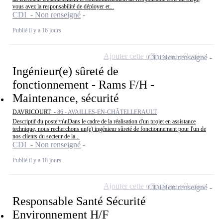
vous avez la responsabilité de déployer et...
CDI - Non renseigné
Publié il y a 16 jours
Ajouter cette offre à ma sélection
CDI
Non renseigné
Ingénieur(e) sûreté de
fonctionnement - Rams F/H -
Maintenance, sécurité
DAVRICOURT -
86 - AVAILLES-EN-CHÂTELLERAULT
Descriptif du poste:\n\nDans le cadre de la réalisation d'un projet en assistance
technique, nous recherchons un(e) ingénieur sûreté de fonctionnement pour l'un de
nos clients du secteur de la...
CDI - Non renseigné
Publié il y a 18 jours
Ajouter cette offre à ma sélection
CDI
Non renseigné
Responsable Santé Sécurité
Environnement H/F