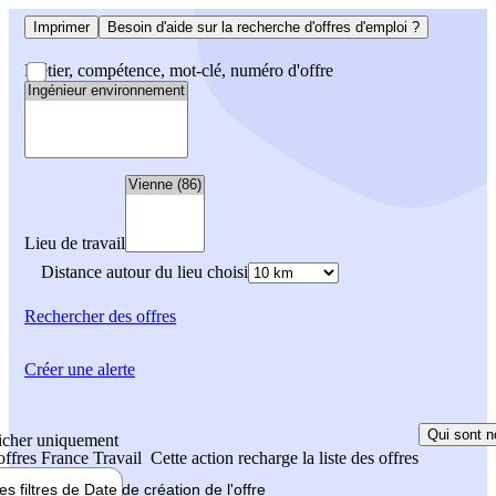
Imprimer
Besoin d'aide sur la recherche d'offres d'emploi ?
Métier, compétence, mot-clé, numéro d'offre
Lieu de travail
Distance autour du lieu choisi
Rechercher
des offres
Créer une alerte
Qui sont n
icher uniquement
 offres France Travail
Cette action recharge la liste des offres
les filtres de
Date de création
de l'offre