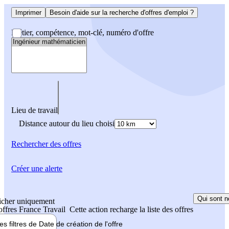
Imprimer
Besoin d'aide sur la recherche d'offres d'emploi ?
Métier, compétence, mot-clé, numéro d'offre
Lieu de travail
Distance autour du lieu choisi
Rechercher
des offres
Créer une alerte
Qui sont n
icher uniquement
 offres France Travail
Cette action recharge la liste des offres
les filtres de
Date de création
de l'offre