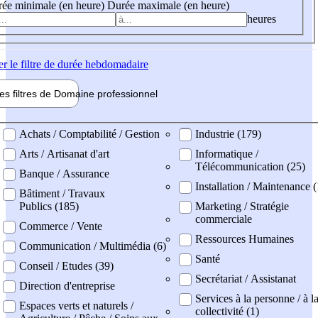
ée minimale (en heure)
Durée maximale (en heure)
heures
er
le filtre de durée hebdomadaire
les filtres de
Domaine pro
fessionnel
ne professionel
Achats / Comptabilité / Gestion
Industrie (179)
Arts / Artisanat d'art
Informatique /
Télécommunication (25)
Banque / Assurance
Installation / Maintenance (
Bâtiment / Travaux
Publics (185)
Marketing / Stratégie
commerciale
Commerce / Vente
Ressources Humaines
Communication / Multimédia (6)
Santé
Conseil / Etudes (39)
Secrétariat / Assistanat
Direction d'entreprise
Services à la personne / à l
Espaces verts et naturels /
collectivité (1)