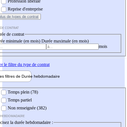
Profession libérale
Reprise d'entreprise
plus
de types de contrat
 DE CONTRAT
ée de contrat
ée minimale (en mois)
Durée maximale (en mois)
mois
er
le filtre du type de contrat
les filtres de
Durée hebdo
madaire
 hebdomadaire
Temps plein (78)
Temps partiel
Non renseignée (382)
 HEBDOMADAIRE
cisez la durée hebdomadaire :