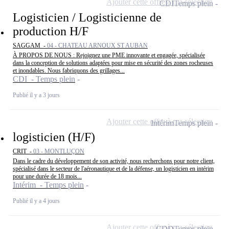
Ajouter cette offre à ma sélection
CDI
Temps plein
Logisticien / Logisticienne de
production H/F
SAGGAM -
04 - CHATEAU ARNOUX ST AUBAN
À PROPOS DE NOUS : Rejoignez une PME innovante et engagée, spécialisée
dans la conception de solutions adaptées pour mise en sécurité des zones rocheuses
et inondables. Nous fabriquons des grillages...
CDI - Temps plein
Publié il y a 3 jours
Ajouter cette offre à ma sélection
Intérim
Temps plein
logisticien (H/F)
CRIT -
03 - MONTLUÇON
Dans le cadre du développement de son activité, nous recherchons pour notre client,
spécialisé dans le secteur de l'aéronautique et de la défense, un logisticien en intérim
pour une durée de 18 mois...
Intérim - Temps plein
Publié il y a 4 jours
Ajouter cette offre à ma sélection
CDD
Temps plein