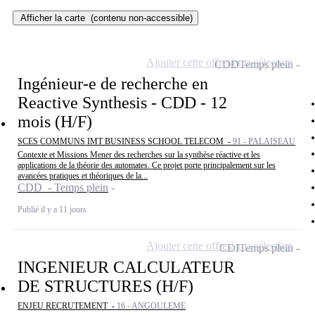
Afficher la carte
(contenu non-accessible)
Ajouter cette offre à ma sélection
CDD
Temps plein
Ingénieur-e de recherche en
Reactive Synthesis - CDD - 12
mois (H/F)
SCES COMMUNS IMT BUSINESS SCHOOL TELECOM -
91 - PALAISEAU
Contexte et Missions Mener des recherches sur la synthèse réactive et les
applications de la théorie des automates. Ce projet porte principalement sur les
avancées pratiques et théoriques de la...
CDD - Temps plein
Publié il y a 11 jours
Ajouter cette offre à ma sélection
CDI
Temps plein
INGENIEUR CALCULATEUR
DE STRUCTURES (H/F)
ENJEU RECRUTEMENT -
16 - ANGOULEME