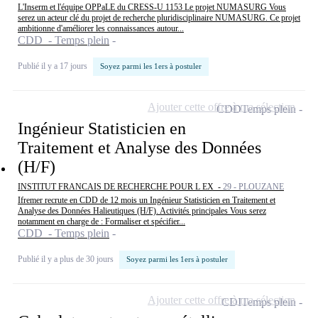
L'Inserm et l'équipe OPPaLE du CRESS-U 1153 Le projet NUMASURG Vous
serez un acteur clé du projet de recherche pluridisciplinaire NUMASURG. Ce projet
ambitionne d'améliorer les connaissances autour...
CDD - Temps plein
Publié il y a 17 jours
Soyez parmi les 1ers à postuler
Ajouter cette offre à ma sélection
CDD
Temps plein
Ingénieur Statisticien en
Traitement et Analyse des Données
(H/F)
INSTITUT FRANCAIS DE RECHERCHE POUR L EX -
29 - PLOUZANE
Ifremer recrute en CDD de 12 mois un Ingénieur Statisticien en Traitement et
Analyse des Données Halieutiques (H/F). Activités principales Vous serez
notamment en charge de : Formaliser et spécifier...
CDD - Temps plein
Publié il y a plus de 30 jours
Soyez parmi les 1ers à postuler
Ajouter cette offre à ma sélection
CDI
Temps plein