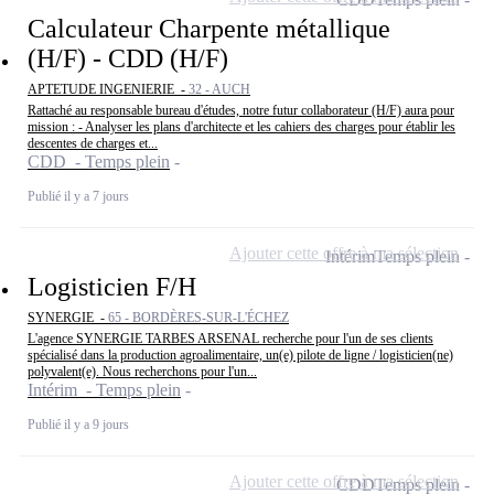
Calculateur Charpente métallique
(H/F) - CDD (H/F)
APTETUDE INGENIERIE -
32 - AUCH
Rattaché au responsable bureau d'études, notre futur collaborateur (H/F) aura pour
mission : - Analyser les plans d'architecte et les cahiers des charges pour établir les
descentes de charges et...
CDD - Temps plein
Publié il y a 7 jours
Ajouter cette offre à ma sélection
Intérim
Temps plein
Logisticien F/H
SYNERGIE -
65 - BORDÈRES-SUR-L'ÉCHEZ
L'agence SYNERGIE TARBES ARSENAL recherche pour l'un de ses clients
spécialisé dans la production agroalimentaire, un(e) pilote de ligne / logisticien(ne)
polyvalent(e). Nous recherchons pour l'un...
Intérim - Temps plein
Publié il y a 9 jours
Ajouter cette offre à ma sélection
CDD
Temps plein