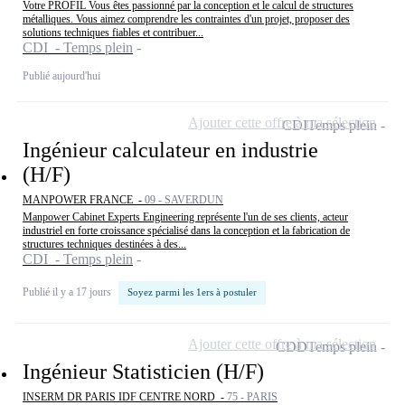
Votre PROFIL Vous êtes passionné par la conception et le calcul de structures
métalliques. Vous aimez comprendre les contraintes d'un projet, proposer des
solutions techniques fiables et contribuer...
CDI - Temps plein
Publié aujourd'hui
Ajouter cette offre à ma sélection
CDI
Temps plein
Ingénieur calculateur en industrie
(H/F)
MANPOWER FRANCE -
09 - SAVERDUN
Manpower Cabinet Experts Engineering représente l'un de ses clients, acteur
industriel en forte croissance spécialisé dans la conception et la fabrication de
structures techniques destinées à des...
CDI - Temps plein
Publié il y a 17 jours
Soyez parmi les 1ers à postuler
Ajouter cette offre à ma sélection
CDD
Temps plein
Ingénieur Statisticien (H/F)
INSERM DR PARIS IDF CENTRE NORD -
75 - PARIS