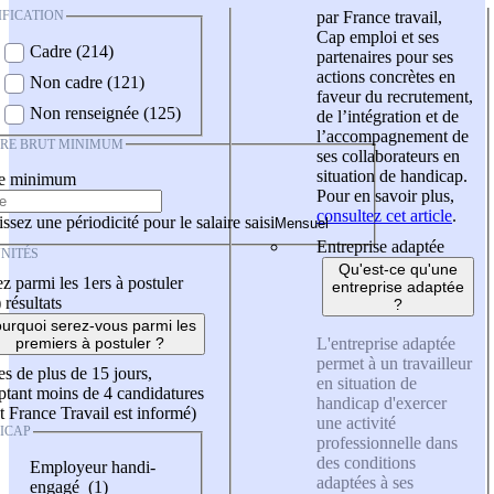
IFICATION
par France travail,
Cap emploi et ses
Cadre (214)
partenaires pour ses
actions concrètes en
Non cadre (121)
faveur du recrutement,
Non renseignée (125)
de l’intégration et de
l’accompagnement de
IRE BRUT MINIMUM
ses collaborateurs en
situation de handicap.
re minimum
Pour en savoir plus,
consultez cet article
.
ssez une périodicité pour le salaire saisi
Entreprise adaptée
NITÉS
Qu'est-ce qu'une
z parmi les 1ers à postuler
entreprise adaptée
)
résultats
?
urquoi serez-vous parmi les
L'entreprise adaptée
premiers à postuler ?
permet à un travailleur
es de plus de 15 jours,
en situation de
tant moins de 4 candidatures
handicap d'exercer
t France Travail est informé)
une activité
ICAP
professionnelle dans
des conditions
Employeur handi-
adaptées à ses
engagé (1)