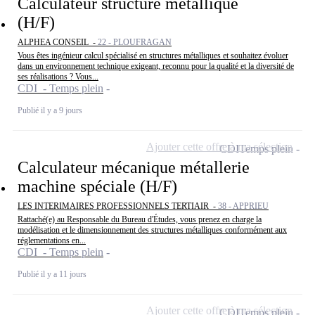
Calculateur structure métallique
(H/F)
ALPHEA CONSEIL -
22 - PLOUFRAGAN
Vous êtes ingénieur calcul spécialisé en structures métalliques et souhaitez évoluer
dans un environnement technique exigeant, reconnu pour la qualité et la diversité de
ses réalisations ? Vous...
CDI - Temps plein
Publié il y a 9 jours
Ajouter cette offre à ma sélection
CDI
Temps plein
Calculateur mécanique métallerie
machine spéciale (H/F)
LES INTERIMAIRES PROFESSIONNELS TERTIAIR -
38 - APPRIEU
Rattaché(e) au Responsable du Bureau d'Études, vous prenez en charge la
modélisation et le dimensionnement des structures métalliques conformément aux
réglementations en...
CDI - Temps plein
Publié il y a 11 jours
Ajouter cette offre à ma sélection
CDI
Temps plein