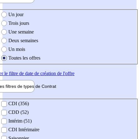
e création de l'offre
Un jour
Trois jours
Une semaine
Deux semaines
Un mois
Toutes les offres
er
le filtre de date de création de l'offre
les filtres de types de
Contrat
de contrat
CDI (356)
CDD (52)
Intérim (51)
CDI Intérimaire
Saisonnier