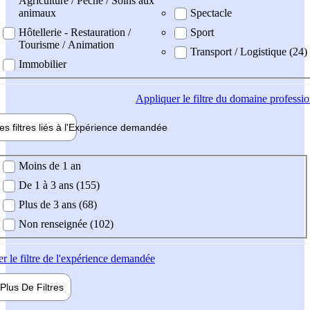
Agriculture / Pêche / Soins aux
animaux
Spectacle
Hôtellerie - Restauration /
Sport
Tourisme / Animation
Transport / Logistique (24)
Immobilier
Appliquer
le filtre du domaine professi
es filtres liés à l'
Expérience
demandée
ience demandée
Moins de 1 an
De 1 à 3 ans (155)
Plus de 3 ans (68)
Non renseignée (102)
er
le filtre de l'expérience demandée
Plus De
Filtres