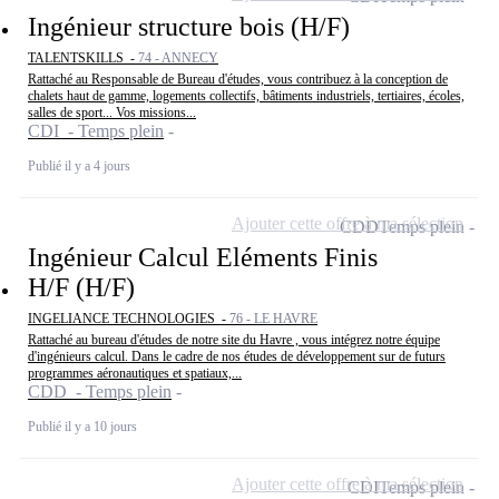
Ingénieur structure bois (H/F)
TALENTSKILLS -
74 - ANNECY
Rattaché au Responsable de Bureau d'études, vous contribuez à la conception de
chalets haut de gamme, logements collectifs, bâtiments industriels, tertiaires, écoles,
salles de sport... Vos missions...
CDI - Temps plein
Publié il y a 4 jours
Ajouter cette offre à ma sélection
CDD
Temps plein
Ingénieur Calcul Eléments Finis
H/F (H/F)
INGELIANCE TECHNOLOGIES -
76 - LE HAVRE
Rattaché au bureau d'études de notre site du Havre , vous intégrez notre équipe
d'ingénieurs calcul. Dans le cadre de nos études de développement sur de futurs
programmes aéronautiques et spatiaux,...
CDD - Temps plein
Publié il y a 10 jours
Ajouter cette offre à ma sélection
CDI
Temps plein