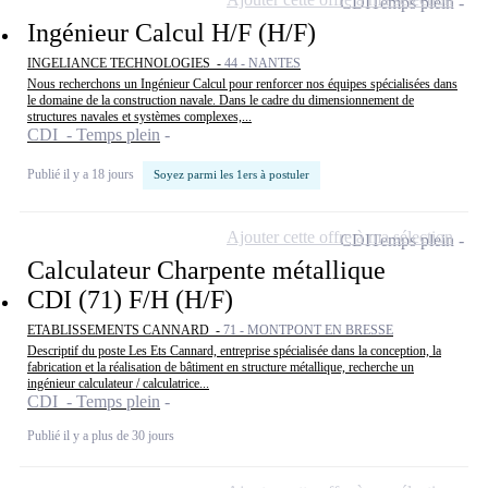
CDI
Temps plein
Ingénieur Calcul H/F (H/F)
INGELIANCE TECHNOLOGIES -
44 - NANTES
Nous recherchons un Ingénieur Calcul pour renforcer nos équipes spécialisées dans
le domaine de la construction navale. Dans le cadre du dimensionnement de
structures navales et systèmes complexes,...
CDI - Temps plein
Publié il y a 18 jours
Soyez parmi les 1ers à postuler
Ajouter cette offre à ma sélection
CDI
Temps plein
Calculateur Charpente métallique
CDI (71) F/H (H/F)
ETABLISSEMENTS CANNARD -
71 - MONTPONT EN BRESSE
Descriptif du poste Les Ets Cannard, entreprise spécialisée dans la conception, la
fabrication et la réalisation de bâtiment en structure métallique, recherche un
ingénieur calculateur / calculatrice...
CDI - Temps plein
Publié il y a plus de 30 jours