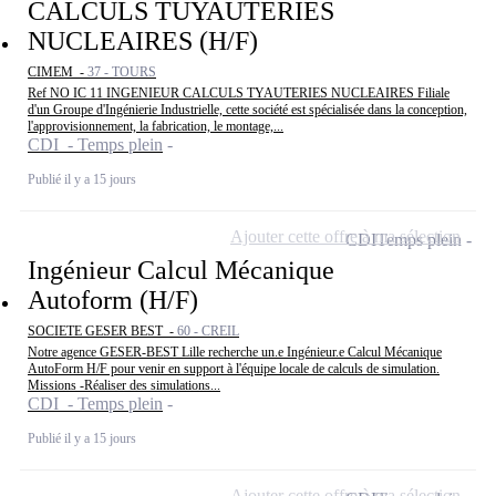
CALCULS TUYAUTERIES
NUCLEAIRES (H/F)
CIMEM -
37 - TOURS
Ref NO IC 11 INGENIEUR CALCULS TYAUTERIES NUCLEAIRES Filiale
d'un Groupe d'Ingénierie Industrielle, cette société est spécialisée dans la conception,
l'approvisionnement, la fabrication, le montage,...
CDI - Temps plein
Publié il y a 15 jours
Ajouter cette offre à ma sélection
CDI
Temps plein
Ingénieur Calcul Mécanique
Autoform (H/F)
SOCIETE GESER BEST -
60 - CREIL
Notre agence GESER-BEST Lille recherche un.e Ingénieur.e Calcul Mécanique
AutoForm H/F pour venir en support à l'équipe locale de calculs de simulation.
Missions -Réaliser des simulations...
CDI - Temps plein
Publié il y a 15 jours
Ajouter cette offre à ma sélection