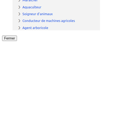
Fermer
Fermer
le détail de l'offre
/
Offre
sur
Offre précéden