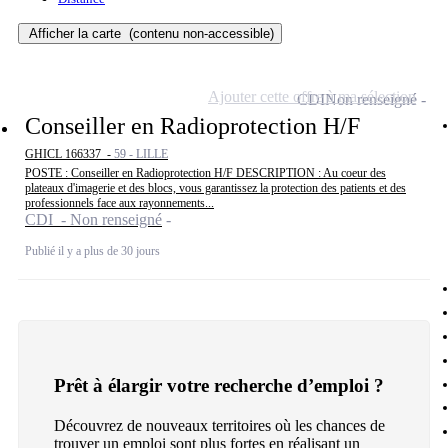
Afficher la carte
(contenu non-accessible)
Ajouter cette offre à ma sélection
CDI
Non renseigné
Conseiller en Radioprotection H/F
GHICL 166337 -
59 - LILLE
POSTE : Conseiller en Radioprotection H/F DESCRIPTION : Au coeur des
plateaux d'imagerie et des blocs, vous garantissez la protection des patients et des
professionnels face aux rayonnements...
CDI - Non renseigné
Publié il y a plus de 30 jours
Prêt à élargir votre recherche d’emploi ?
Découvrez de nouveaux territoires où les chances de
trouver un emploi sont plus fortes en réalisant un