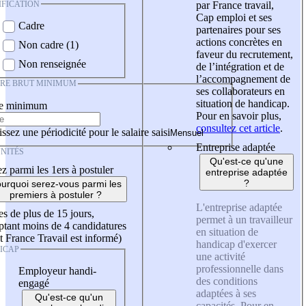
IFICATION
par France travail,
Cap emploi et ses
Cadre
partenaires pour ses
actions concrètes en
Non cadre (1)
faveur du recrutement,
Non renseignée
de l’intégration et de
l’accompagnement de
IRE BRUT MINIMUM
ses collaborateurs en
situation de handicap.
re minimum
Pour en savoir plus,
consultez cet article
.
ssez une périodicité pour le salaire saisi
Entreprise adaptée
NITÉS
Qu'est-ce qu'une
z parmi les 1ers à postuler
entreprise adaptée
?
urquoi serez-vous parmi les
premiers à postuler ?
L'entreprise adaptée
es de plus de 15 jours,
permet à un travailleur
tant moins de 4 candidatures
en situation de
t France Travail est informé)
handicap d'exercer
ICAP
une activité
professionnelle dans
Employeur handi-
des conditions
engagé
adaptées à ses
Qu'est-ce qu'un
capacités. Pour en