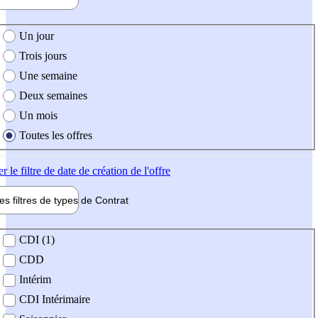
e création de l'offre
Un jour
Trois jours
Une semaine
Deux semaines
Un mois
Toutes les offres
er
le filtre de date de création de l'offre
les filtres de types de
Contrat
de contrat
CDI (1)
CDD
Intérim
CDI Intérimaire