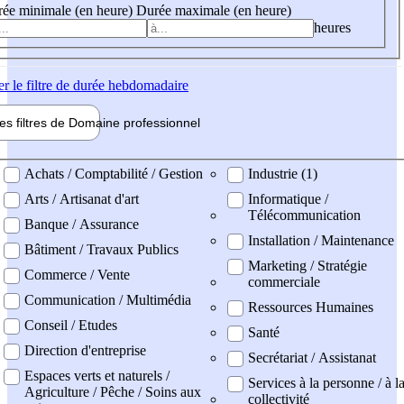
ée minimale (en heure)
Durée maximale (en heure)
heures
er
le filtre de durée hebdomadaire
les filtres de
Domaine pro
fessionnel
ne professionel
Achats / Comptabilité / Gestion
Industrie (1)
Arts / Artisanat d'art
Informatique /
Télécommunication
Banque / Assurance
Installation / Maintenance
Bâtiment / Travaux Publics
Marketing / Stratégie
Commerce / Vente
commerciale
Communication / Multimédia
Ressources Humaines
Conseil / Etudes
Santé
Direction d'entreprise
Secrétariat / Assistanat
Espaces verts et naturels /
Services à la personne / à l
Agriculture / Pêche / Soins aux
collectivité