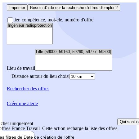
Imprimer
Besoin d'aide sur la recherche d'offres d'emploi ?
Métier, compétence, mot-clé, numéro d'offre
Lieu de travail
Distance autour du lieu choisi
Rechercher
des offres
Créer une alerte
Qui sont n
icher uniquement
 offres France Travail
Cette action recharge la liste des offres
les filtres de
Date de création
de l'offre