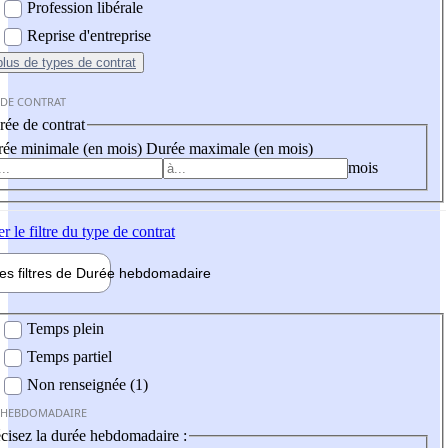
Profession libérale
Reprise d'entreprise
plus
de types de contrat
 DE CONTRAT
ée de contrat
ée minimale (en mois)
Durée maximale (en mois)
mois
er
le filtre du type de contrat
les filtres de
Durée hebdo
madaire
 hebdomadaire
Temps plein
Temps partiel
Non renseignée (1)
 HEBDOMADAIRE
cisez la durée hebdomadaire :