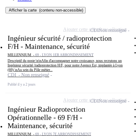
Afficher la carte
(contenu non-accessible)
Ajouter cette offre à ma sélection
CDI
Non renseigné
Ingénieur sécurité / radioprotection
F/H - Maintenance, sécurité
MILLENNIUM -
69 - LYON 1ER ARRONDISSEMENT
Descriptif du poste:\n\nAfin d'accompagner notre croissance, nous recrutons un
Ingénieur sécurité /radioprotection H/F, pour notre Agence Est, implantée à Lyon
(69).\nAu sein du Pôle métier...
CDI - Non renseigné
Publié il y a 2 jours
Ajouter cette offre à ma sélection
CDI
Non renseigné
Ingénieur Radioprotection
Opérationnelle - 69 F/H -
Maintenance, sécurité
MILLENNIUM -
69 - LYON 7E ARRONDISSEMENT