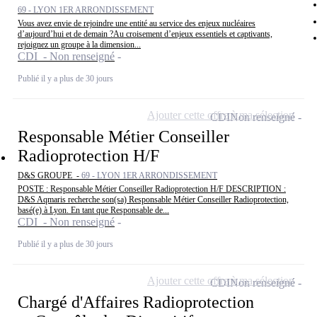
69 - LYON 1ER ARRONDISSEMENT
Vous avez envie de rejoindre une entité au service des enjeux nucléaires
d’aujourd’hui et de demain ?Au croisement d’enjeux essentiels et captivants,
rejoignez un groupe à la dimension...
CDI - Non renseigné
Publié il y a plus de 30 jours
Ajouter cette offre à ma sélection
CDI
Non renseigné
Responsable Métier Conseiller
Radioprotection H/F
D&S GROUPE -
69 - LYON 1ER ARRONDISSEMENT
POSTE : Responsable Métier Conseiller Radioprotection H/F DESCRIPTION :
D&S Aqmaris recherche son(sa) Responsable Métier Conseiller Radioprotection,
basé(e) à Lyon. En tant que Responsable de...
CDI - Non renseigné
Publié il y a plus de 30 jours
Ajouter cette offre à ma sélection
CDI
Non renseigné
Chargé d'Affaires Radioprotection