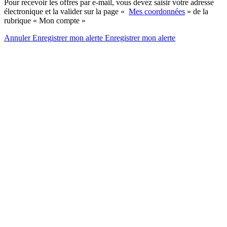
Pour recevoir les offres par e-mail, vous devez saisir votre adresse
électronique et la valider sur la page «
Mes coordonnées
» de la
rubrique « Mon compte »
Annuler
Enregistrer mon alerte
Enregistrer
mon alerte