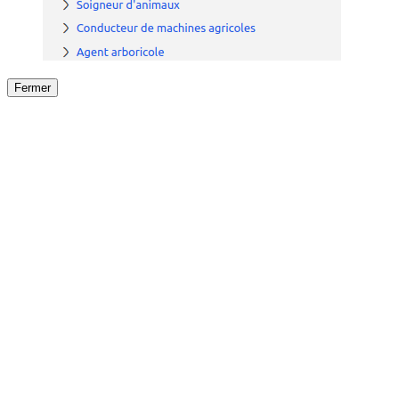
Fermer
Fermer
le détail de l'offre
/
Offre
sur
Offre précéden