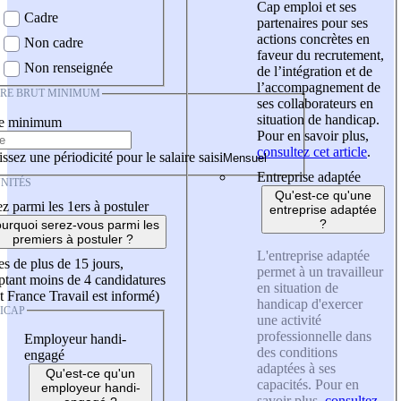
Cap emploi et ses
Cadre
partenaires pour ses
actions concrètes en
Non cadre
faveur du recrutement,
Non renseignée
de l’intégration et de
l’accompagnement de
IRE BRUT MINIMUM
ses collaborateurs en
situation de handicap.
re minimum
Pour en savoir plus,
consultez cet article
.
ssez une périodicité pour le salaire saisi
Entreprise adaptée
NITÉS
Qu'est-ce qu'une
z parmi les 1ers à postuler
entreprise adaptée
?
urquoi serez-vous parmi les
premiers à postuler ?
L'entreprise adaptée
es de plus de 15 jours,
permet à un travailleur
tant moins de 4 candidatures
en situation de
t France Travail est informé)
handicap d'exercer
ICAP
une activité
professionnelle dans
Employeur handi-
des conditions
engagé
adaptées à ses
Qu'est-ce qu'un
capacités. Pour en
employeur handi-
savoir plus,
consultez