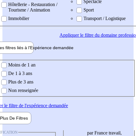
Spectacle
Hôtellerie - Restauration /
Tourisme / Animation
Sport
Immobilier
Transport / Logistique
Appliquer
le filtre du domaine professi
es filtres liés à l'
Expérience
demandée
ience demandée
Moins de 1 an
De 1 à 3 ans
Plus de 3 ans
Non renseignée
er
le filtre de l'expérience demandée
Plus De
Filtres
IFICATION
par France travail,