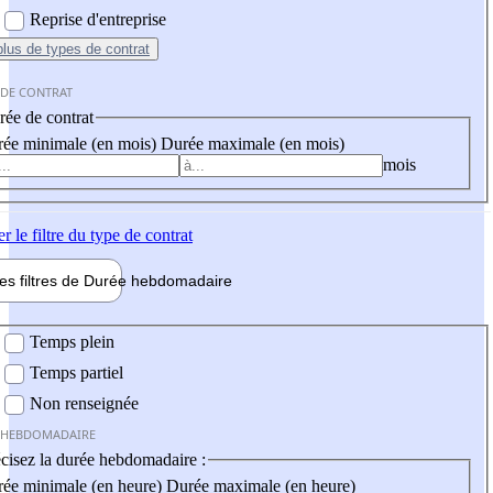
Reprise d'entreprise
plus
de types de contrat
 DE CONTRAT
ée de contrat
ée minimale (en mois)
Durée maximale (en mois)
mois
er
le filtre du type de contrat
les filtres de
Durée hebdo
madaire
 hebdomadaire
Temps plein
Temps partiel
Non renseignée
 HEBDOMADAIRE
cisez la durée hebdomadaire :
ée minimale (en heure)
Durée maximale (en heure)