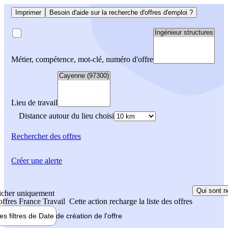
Imprimer
Besoin d'aide sur la recherche d'offres d'emploi ?
Métier, compétence, mot-clé, numéro d'offre
Lieu de travail
Distance autour du lieu choisi
Rechercher
des offres
Créer une alerte
Qui sont n
icher uniquement
 offres France Travail
Cette action recharge la liste des offres
les filtres de
Date de création
de l'offre