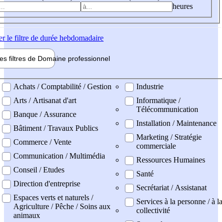
heures
er
le filtre de durée hebdomadaire
les filtres de
Domaine pro
fessionnel
ne professionel
Achats / Comptabilité / Gestion
Industrie
Arts / Artisanat d'art
Informatique /
Télécommunication
Banque / Assurance
Installation / Maintenance
Bâtiment / Travaux Publics
Marketing / Stratégie
Commerce / Vente
commerciale
Communication / Multimédia
Ressources Humaines
Conseil / Etudes
Santé
Direction d'entreprise
Secrétariat / Assistanat
Espaces verts et naturels /
Services à la personne / à l
Agriculture / Pêche / Soins aux
collectivité
animaux