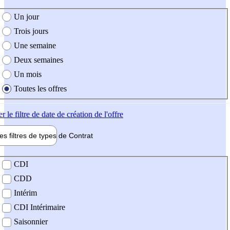
e création de l'offre
Un jour
Trois jours
Une semaine
Deux semaines
Un mois
Toutes les offres
er
le filtre de date de création de l'offre
les filtres de types de
Contrat
de contrat
CDI
CDD
Intérim
CDI Intérimaire
Saisonnier