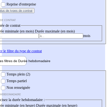
Reprise d'entreprise
plus
de types de contrat
 DE CONTRAT
ée de contrat
ée minimale (en mois)
Durée maximale (en mois)
mois
er
le filtre du type de contrat
les filtres de
Durée hebdo
madaire
 hebdomadaire
Temps plein (2)
Temps partiel
Non renseignée
 HEBDOMADAIRE
cisez la durée hebdomadaire :
ée minimale (en heure)
Durée maximale (en heure)