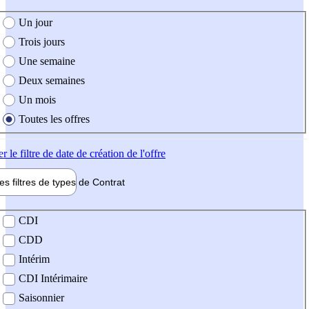
e création de l'offre
Un jour
Trois jours
Une semaine
Deux semaines
Un mois
Toutes les offres
er
le filtre de date de création de l'offre
les filtres de types de
Contrat
de contrat
CDI
CDD
Intérim
CDI Intérimaire
Saisonnier