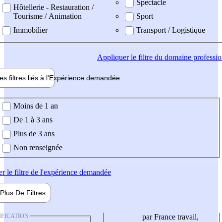
Spectacle
Hôtellerie - Restauration /
Tourisme / Animation
Sport
Immobilier
Transport / Logistique
Appliquer
le filtre du domaine professi
es filtres liés à l'
Expérience
demandée
ience demandée
Moins de 1 an
De 1 à 3 ans
Plus de 3 ans
Non renseignée
er
le filtre de l'expérience demandée
Plus De
Filtres
IFICATION
par France travail,