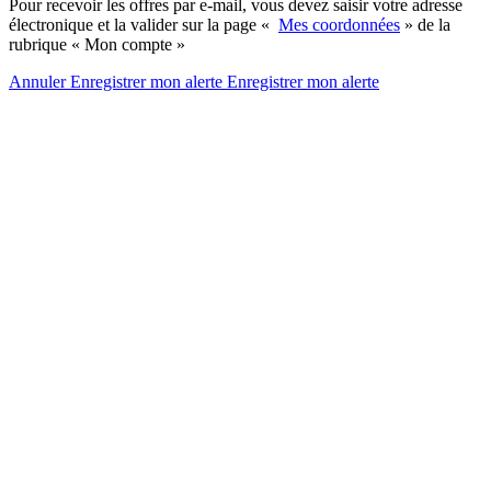
Pour recevoir les offres par e-mail, vous devez saisir votre adresse
électronique et la valider sur la page «
Mes coordonnées
» de la
rubrique « Mon compte »
Annuler
Enregistrer mon alerte
Enregistrer
mon alerte