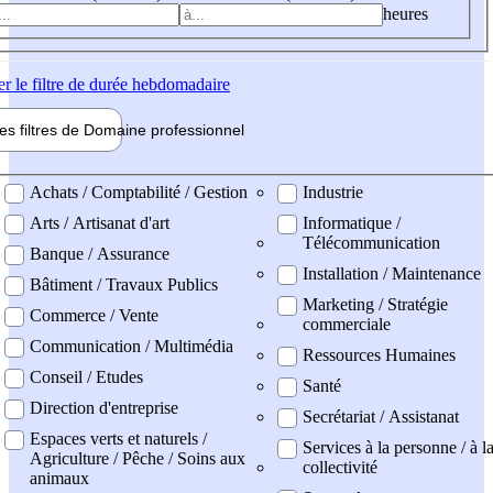
heures
er
le filtre de durée hebdomadaire
les filtres de
Domaine pro
fessionnel
ne professionel
Achats / Comptabilité / Gestion
Industrie
Arts / Artisanat d'art
Informatique /
Télécommunication
Banque / Assurance
Installation / Maintenance
Bâtiment / Travaux Publics
Marketing / Stratégie
Commerce / Vente
commerciale
Communication / Multimédia
Ressources Humaines
Conseil / Etudes
Santé
Direction d'entreprise
Secrétariat / Assistanat
Espaces verts et naturels /
Services à la personne / à l
Agriculture / Pêche / Soins aux
collectivité
animaux