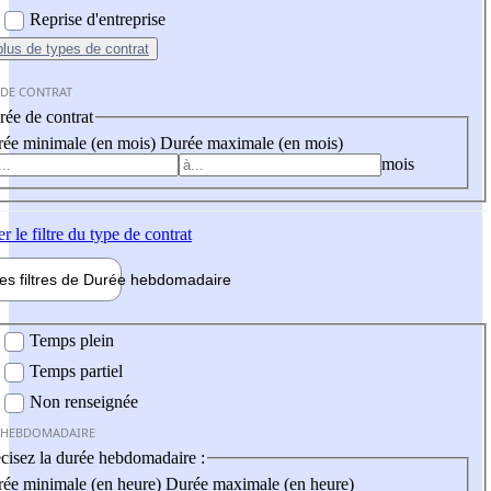
Reprise d'entreprise
plus
de types de contrat
 DE CONTRAT
ée de contrat
ée minimale (en mois)
Durée maximale (en mois)
mois
er
le filtre du type de contrat
les filtres de
Durée hebdo
madaire
 hebdomadaire
Temps plein
Temps partiel
Non renseignée
 HEBDOMADAIRE
cisez la durée hebdomadaire :
ée minimale (en heure)
Durée maximale (en heure)