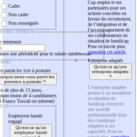
Cap emploi et ses
Cadre
partenaires pour ses
actions concrètes en
Non cadre
faveur du recrutement,
Non renseignée
de l’intégration et de
l’accompagnement de
IRE BRUT MINIMUM
ses collaborateurs en
situation de handicap.
re minimum
Pour en savoir plus,
consultez cet article
.
ssez une périodicité pour le salaire saisi
Entreprise adaptée
NITÉS
Qu'est-ce qu'une
z parmi les 1ers à postuler
entreprise adaptée
?
urquoi serez-vous parmi les
premiers à postuler ?
L'entreprise adaptée
es de plus de 15 jours,
permet à un travailleur
tant moins de 4 candidatures
en situation de
t France Travail est informé)
handicap d'exercer
ICAP
une activité
professionnelle dans
Employeur handi-
des conditions
engagé
adaptées à ses
Qu'est-ce qu'un
capacités. Pour en
employeur handi-
savoir plus,
consultez