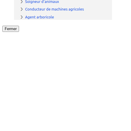
Fermer
Fermer
le détail de l'offre
/
Offre
sur
Offre précéden