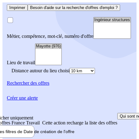
Imprimer
Besoin d'aide sur la recherche d'offres d'emploi ?
Métier, compétence, mot-clé, numéro d'offre
Lieu de travail
Distance autour du lieu choisi
Rechercher
des offres
Créer une alerte
Qui sont n
icher uniquement
 offres France Travail
Cette action recharge la liste des offres
les filtres de
Date de création
de l'offre