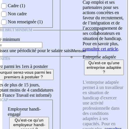
Cap emploi et ses
Cadre (1)
partenaires pour ses
actions concrètes en
Non cadre
faveur du recrutement,
Non renseignée (1)
de l’intégration et de
l’accompagnement de
IRE BRUT MINIMUM
ses collaborateurs en
situation de handicap.
re minimum
Pour en savoir plus,
consultez cet article
.
ssez une périodicité pour le salaire saisi
Entreprise adaptée
NITÉS
Qu'est-ce qu'une
z parmi les 1ers à postuler
entreprise adaptée
?
urquoi serez-vous parmi les
premiers à postuler ?
L'entreprise adaptée
es de plus de 15 jours,
permet à un travailleur
tant moins de 4 candidatures
en situation de
t France Travail est informé)
handicap d'exercer
ICAP
une activité
professionnelle dans
Employeur handi-
des conditions
engagé
adaptées à ses
Qu'est-ce qu'un
capacités. Pour en
employeur handi-
savoir plus,
consultez