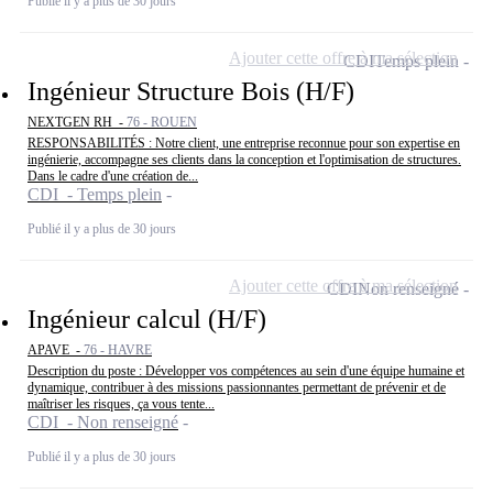
Publié il y a plus de 30 jours
Ajouter cette offre à ma sélection
CDI
Temps plein
Ingénieur Structure Bois (H/F)
NEXTGEN RH -
76 - ROUEN
RESPONSABILITÉS : Notre client, une entreprise reconnue pour son expertise en
ingénierie, accompagne ses clients dans la conception et l'optimisation de structures.
Dans le cadre d'une création de...
CDI - Temps plein
Publié il y a plus de 30 jours
Ajouter cette offre à ma sélection
CDI
Non renseigné
Ingénieur calcul (H/F)
APAVE -
76 - HAVRE
Description du poste : Développer vos compétences au sein d'une équipe humaine et
dynamique, contribuer à des missions passionnantes permettant de prévenir et de
maîtriser les risques, ça vous tente...
CDI - Non renseigné
Publié il y a plus de 30 jours