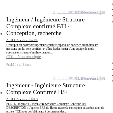
Ajouter cette offre à ma sélection
CDI
Non renseigné
Ingénieur / Ingénieure Structure
Complexe confirmé F/H -
Conception, recherche
ARTELIA -
76 - HAVRE
Descriptif du poste:\n\nIngénieur structure capable de porter en autonomie les
missions qui lui sont confiées, et d'être leader métier d'une équipe de multi
spécialistes structure.\n\nIntervention...
CDI - Non renseigné
Publié il y a 18 jours
Ajouter cette offre à ma sélection
CDI
Non renseigné
Ingénieur - Ingénieure Structure
Complexe Confirmé H/F
ARTELIA -
76 - ROUEN
POSTE : Ingénieur - Ingénieure Structure Complexe Confirmé H/F
DESCRIPTION : L'agence BRE du Havre réalise la conception et la réalisation de
projets TCE pour des bâtiments à destination des...