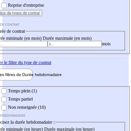
Reprise d'entreprise
plus
de types de contrat
 DE CONTRAT
ée de contrat
ée minimale (en mois)
Durée maximale (en mois)
mois
er
le filtre du type de contrat
les filtres de
Durée hebdo
madaire
 hebdomadaire
Temps plein (1)
Temps partiel
Non renseignée (10)
 HEBDOMADAIRE
cisez la durée hebdomadaire :
ée minimale (en heure)
Durée maximale (en heure)