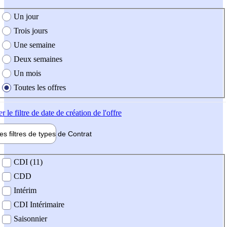
e création de l'offre
Un jour
Trois jours
Une semaine
Deux semaines
Un mois
Toutes les offres
er
le filtre de date de création de l'offre
les filtres de types de
Contrat
de contrat
CDI (11)
CDD
Intérim
CDI Intérimaire
Saisonnier