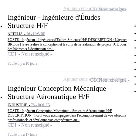
Ajouter cette offre à ma sélection
CDI
Non renseigné
Ingénieur - Ingénieure d'Études
Structure H/F
ARTELIA -
76 - HAVRE
POSTE : Ingénieur - Ingénieure d'Études Structure H/F DESCRIPTION : L'agence
BRE du Havre réalise la conception et le suivi de la réalisation de projets TCE pour
des bâtiments à destination des...
CDI - Non renseigné
Publié il y a 10 jours
Ajouter cette offre à ma sélection
CDI
Non renseigné
Ingénieur Conception Mécanique -
Structure Aéronautique H/F
INDUSTRIE -
76 - ROUEN
POSTE : Ingénieur Conception Mécanique - Structure Aéronautique H/F
DESCRIPTION : Fortil vous accompagne dans l'accomplissement de vos objectifs
professionnels et développe vos compétences au...
CDI - Non renseigné
Publié il y a 17 jours