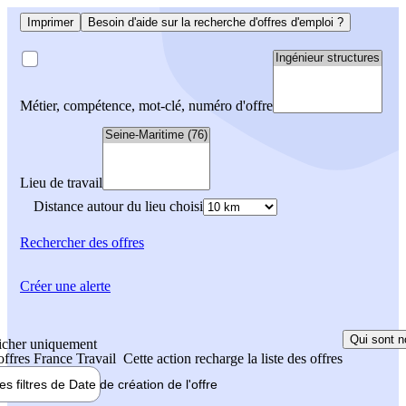
Imprimer
Besoin d'aide sur la recherche d'offres d'emploi ?
Métier, compétence, mot-clé, numéro d'offre
Lieu de travail
Distance autour du lieu choisi
Rechercher
des offres
Créer une alerte
Qui sont n
icher uniquement
 offres France Travail
Cette action recharge la liste des offres
les filtres de
Date de création
de l'offre