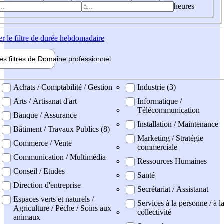
heures
er
le filtre de durée hebdomadaire
les filtres de
Domaine pro
fessionnel
ne professionel
Achats / Comptabilité / Gestion
Industrie (3)
Arts / Artisanat d'art
Informatique /
Télécommunication
Banque / Assurance
Installation / Maintenance
Bâtiment / Travaux Publics (8)
Marketing / Stratégie
Commerce / Vente
commerciale
Communication / Multimédia
Ressources Humaines
Conseil / Etudes
Santé
Direction d'entreprise
Secrétariat / Assistanat
Espaces verts et naturels /
Services à la personne / à l
Agriculture / Pêche / Soins aux
collectivité
animaux