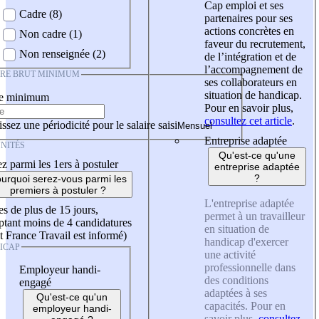
Cap emploi et ses
Cadre (8)
partenaires pour ses
actions concrètes en
Non cadre (1)
faveur du recrutement,
Non renseignée (2)
de l’intégration et de
l’accompagnement de
IRE BRUT MINIMUM
ses collaborateurs en
situation de handicap.
re minimum
Pour en savoir plus,
consultez cet article
.
ssez une périodicité pour le salaire saisi
Entreprise adaptée
NITÉS
Qu'est-ce qu'une
z parmi les 1ers à postuler
entreprise adaptée
?
urquoi serez-vous parmi les
premiers à postuler ?
L'entreprise adaptée
es de plus de 15 jours,
permet à un travailleur
tant moins de 4 candidatures
en situation de
t France Travail est informé)
handicap d'exercer
ICAP
une activité
professionnelle dans
Employeur handi-
des conditions
engagé
adaptées à ses
Qu'est-ce qu'un
capacités. Pour en
employeur handi-
savoir plus,
consultez