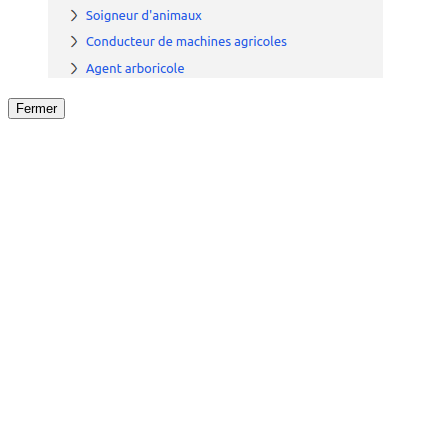
Fermer
Fermer
le détail de l'offre
/
Offre
sur
Offre précéden