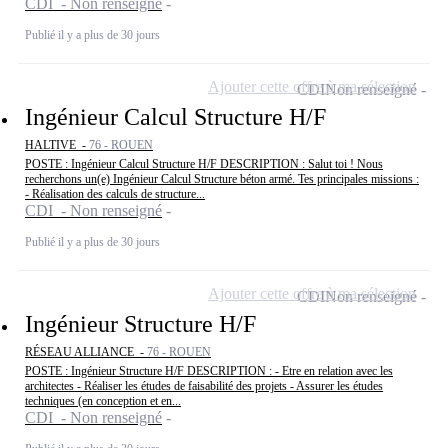
CDI - Non renseigné
Publié il y a plus de 30 jours
Ajouter cette offre à ma sélection
CDI
Non renseigné
Ingénieur Calcul Structure H/F
HALTIVE -
76 - ROUEN
POSTE : Ingénieur Calcul Structure H/F DESCRIPTION : Salut toi ! Nous
recherchons un(e) Ingénieur Calcul Structure béton armé. Tes principales missions :
- Réalisation des calculs de structure...
CDI - Non renseigné
Publié il y a plus de 30 jours
Ajouter cette offre à ma sélection
CDI
Non renseigné
Ingénieur Structure H/F
RÉSEAU ALLIANCE -
76 - ROUEN
POSTE : Ingénieur Structure H/F DESCRIPTION : - Etre en relation avec les
architectes - Réaliser les études de faisabilité des projets - Assurer les études
techniques (en conception et en...
CDI - Non renseigné