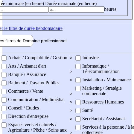
ée minimale (en heure)
Durée maximale (en heure)
heures
er
le filtre de durée hebdomadaire
les filtres de
Domaine pro
fessionnel
ne professionel
Achats / Comptabilité / Gestion
Industrie
Arts / Artisanat d'art
Informatique /
Télécommunication
Banque / Assurance
Installation / Maintenance
Bâtiment / Travaux Publics
Marketing / Stratégie
Commerce / Vente
commerciale
Communication / Multimédia
Ressources Humaines
Conseil / Etudes
Santé
Direction d'entreprise
Secrétariat / Assistanat
Espaces verts et naturels /
Services à la personne / à l
Agriculture / Pêche / Soins aux
collectivité