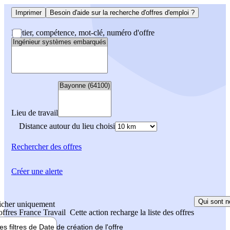
Imprimer
Besoin d'aide sur la recherche d'offres d'emploi ?
Métier, compétence, mot-clé, numéro d'offre
Lieu de travail
Distance autour du lieu choisi
Rechercher
des offres
Créer une alerte
Qui sont n
icher uniquement
 offres France Travail
Cette action recharge la liste des offres
les filtres de
Date de création
de l'offre