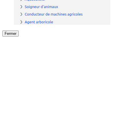
Fermer
Fermer
le détail de l'offre
/
Offre
sur
Offre précéden