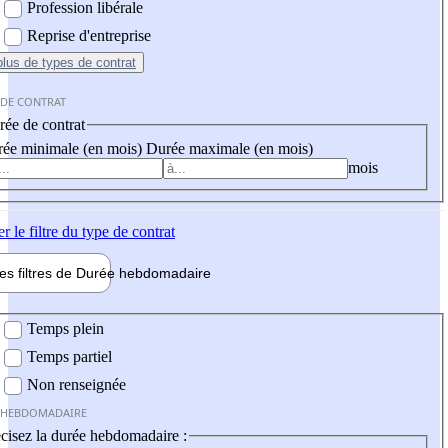
Profession libérale
Reprise d'entreprise
plus
de types de contrat
 DE CONTRAT
ée de contrat
ée minimale (en mois)
Durée maximale (en mois)
mois
er
le filtre du type de contrat
les filtres de
Durée hebdo
madaire
 hebdomadaire
Temps plein
Temps partiel
Non renseignée
 HEBDOMADAIRE
cisez la durée hebdomadaire :