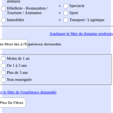
animaux
Spectacle
Hôtellerie - Restauration /
Tourisme / Animation
Sport
Immobilier
Transport / Logistique
Appliquer
le filtre du domaine professi
es filtres liés à l'
Expérience
demandée
ience demandée
Moins de 1 an
De 1 à 3 ans
Plus de 3 ans
Non renseignée
er
le filtre de l'expérience demandée
Plus De
Filtres