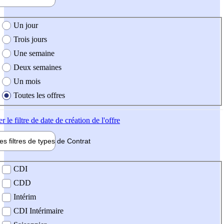
e création de l'offre
Un jour
Trois jours
Une semaine
Deux semaines
Un mois
Toutes les offres
er
le filtre de date de création de l'offre
les filtres de types de
Contrat
de contrat
CDI
CDD
Intérim
CDI Intérimaire