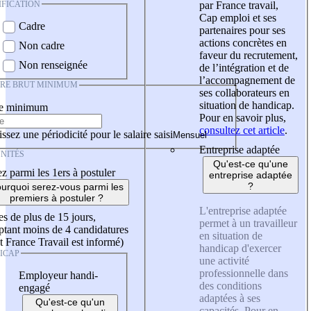
IFICATION
par France travail,
Cap emploi et ses
Cadre
partenaires pour ses
actions concrètes en
Non cadre
faveur du recrutement,
Non renseignée
de l’intégration et de
l’accompagnement de
IRE BRUT MINIMUM
ses collaborateurs en
situation de handicap.
re minimum
Pour en savoir plus,
consultez cet article
.
ssez une périodicité pour le salaire saisi
Entreprise adaptée
NITÉS
Qu'est-ce qu'une
z parmi les 1ers à postuler
entreprise adaptée
?
urquoi serez-vous parmi les
premiers à postuler ?
L'entreprise adaptée
es de plus de 15 jours,
permet à un travailleur
tant moins de 4 candidatures
en situation de
t France Travail est informé)
handicap d'exercer
ICAP
une activité
professionnelle dans
Employeur handi-
des conditions
engagé
adaptées à ses
Qu'est-ce qu'un
capacités. Pour en