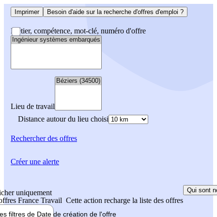
Imprimer
Besoin d'aide sur la recherche d'offres d'emploi ?
Métier, compétence, mot-clé, numéro d'offre
Lieu de travail
Distance autour du lieu choisi
Rechercher
des offres
Créer une alerte
Qui sont n
icher uniquement
 offres France Travail
Cette action recharge la liste des offres
les filtres de
Date de création
de l'offre