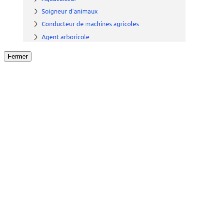
Fermer
Fermer
le détail de l'offre
/
Offre
sur
Offre précéden