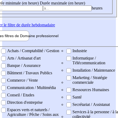
ée minimale (en heure)
Durée maximale (en heure)
heures
er
le filtre de durée hebdomadaire
les filtres de
Domaine pro
fessionnel
ne professionel
Achats / Comptabilité / Gestion
Industrie
Arts / Artisanat d'art
Informatique /
Télécommunication
Banque / Assurance
Installation / Maintenance
Bâtiment / Travaux Publics
Marketing / Stratégie
Commerce / Vente
commerciale
Communication / Multimédia
Ressources Humaines
Conseil / Etudes
Santé
Direction d'entreprise
Secrétariat / Assistanat
Espaces verts et naturels /
Services à la personne / à l
Agriculture / Pêche / Soins aux
collectivité