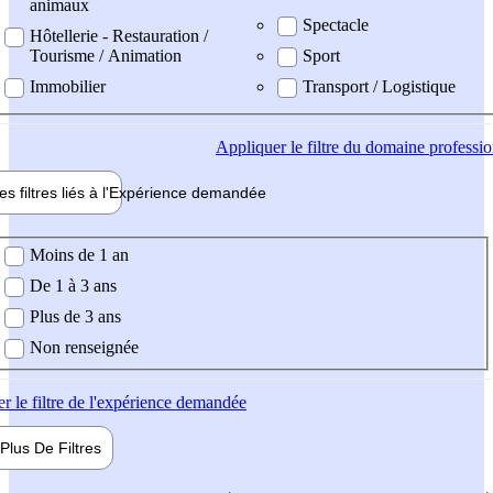
animaux
Spectacle
Hôtellerie - Restauration /
Tourisme / Animation
Sport
Immobilier
Transport / Logistique
Appliquer
le filtre du domaine professi
es filtres liés à l'
Expérience
demandée
ience demandée
Moins de 1 an
De 1 à 3 ans
Plus de 3 ans
Non renseignée
er
le filtre de l'expérience demandée
Plus De
Filtres