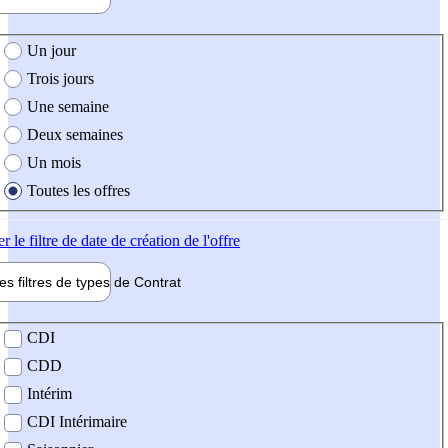
e création de l'offre
Un jour
Trois jours
Une semaine
Deux semaines
Un mois
Toutes les offres
er
le filtre de date de création de l'offre
les filtres de types de
Contrat
de contrat
CDI
CDD
Intérim
CDI Intérimaire