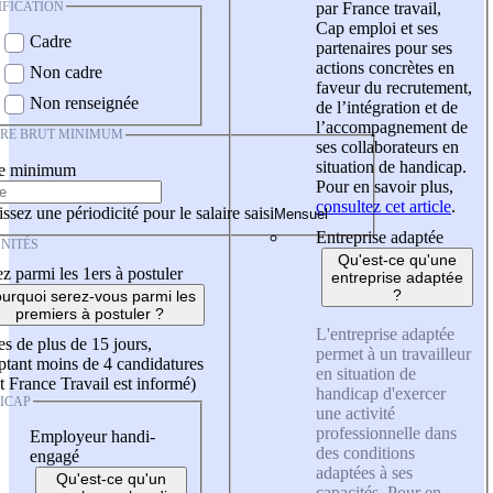
IFICATION
par France travail,
Cap emploi et ses
Cadre
partenaires pour ses
actions concrètes en
Non cadre
faveur du recrutement,
Non renseignée
de l’intégration et de
l’accompagnement de
IRE BRUT MINIMUM
ses collaborateurs en
situation de handicap.
re minimum
Pour en savoir plus,
consultez cet article
.
ssez une périodicité pour le salaire saisi
Entreprise adaptée
NITÉS
Qu'est-ce qu'une
z parmi les 1ers à postuler
entreprise adaptée
?
urquoi serez-vous parmi les
premiers à postuler ?
L'entreprise adaptée
es de plus de 15 jours,
permet à un travailleur
tant moins de 4 candidatures
en situation de
t France Travail est informé)
handicap d'exercer
ICAP
une activité
professionnelle dans
Employeur handi-
des conditions
engagé
adaptées à ses
Qu'est-ce qu'un
capacités. Pour en