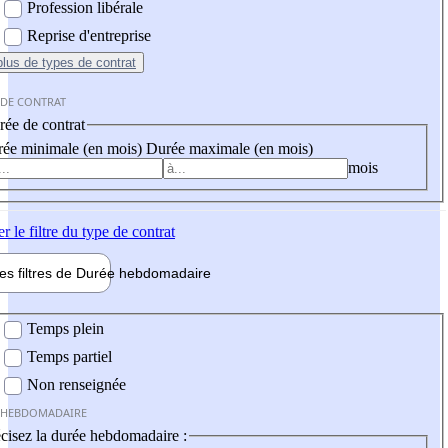
Profession libérale
Reprise d'entreprise
plus
de types de contrat
 DE CONTRAT
ée de contrat
ée minimale (en mois)
Durée maximale (en mois)
mois
er
le filtre du type de contrat
les filtres de
Durée hebdo
madaire
 hebdomadaire
Temps plein
Temps partiel
Non renseignée
 HEBDOMADAIRE
cisez la durée hebdomadaire :