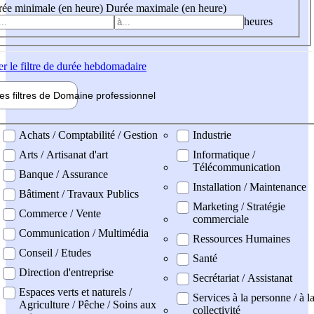
ée minimale (en heure)
Durée maximale (en heure)
heures
er
le filtre de durée hebdomadaire
les filtres de
Domaine pro
fessionnel
ne professionel
Achats / Comptabilité / Gestion
Industrie
Arts / Artisanat d'art
Informatique /
Télécommunication
Banque / Assurance
Installation / Maintenance
Bâtiment / Travaux Publics
Marketing / Stratégie
Commerce / Vente
commerciale
Communication / Multimédia
Ressources Humaines
Conseil / Etudes
Santé
Direction d'entreprise
Secrétariat / Assistanat
Espaces verts et naturels /
Services à la personne / à l
Agriculture / Pêche / Soins aux
collectivité