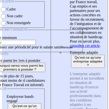
IFICATION
par France travail,
Cap emploi et ses
Cadre
partenaires pour ses
actions concrètes en
Non cadre
faveur du recrutement,
Non renseignée
de l’intégration et de
l’accompagnement de
IRE BRUT MINIMUM
ses collaborateurs en
situation de handicap.
re minimum
Pour en savoir plus,
consultez cet article
.
ssez une périodicité pour le salaire saisi
Entreprise adaptée
NITÉS
Qu'est-ce qu'une
z parmi les 1ers à postuler
entreprise adaptée
?
urquoi serez-vous parmi les
premiers à postuler ?
L'entreprise adaptée
es de plus de 15 jours,
permet à un travailleur
tant moins de 4 candidatures
en situation de
t France Travail est informé)
handicap d'exercer
ICAP
une activité
professionnelle dans
Employeur handi-
des conditions
engagé
adaptées à ses
Qu'est-ce qu'un
capacités. Pour en