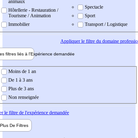
animaux
Spectacle
Hôtellerie - Restauration /
Tourisme / Animation
Sport
Immobilier
Transport / Logistique
Appliquer
le filtre du domaine professi
es filtres liés à l'
Expérience
demandée
ience demandée
Moins de 1 an
De 1 à 3 ans
Plus de 3 ans
Non renseignée
er
le filtre de l'expérience demandée
Plus De
Filtres