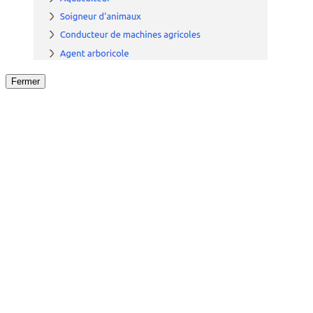
Fermer
Fermer
le détail de l'offre
/
Offre
sur
Offre précéden