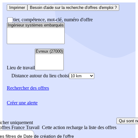
Imprimer
Besoin d'aide sur la recherche d'offres d'emploi ?
Métier, compétence, mot-clé, numéro d'offre
Lieu de travail
Distance autour du lieu choisi
Rechercher
des offres
Créer une alerte
Qui sont n
icher uniquement
 offres France Travail
Cette action recharge la liste des offres
les filtres de
Date de création
de l'offre