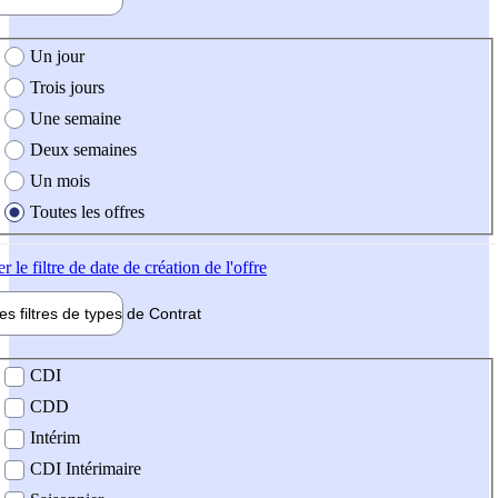
e création de l'offre
Un jour
Trois jours
Une semaine
Deux semaines
Un mois
Toutes les offres
er
le filtre de date de création de l'offre
les filtres de types de
Contrat
de contrat
CDI
CDD
Intérim
CDI Intérimaire