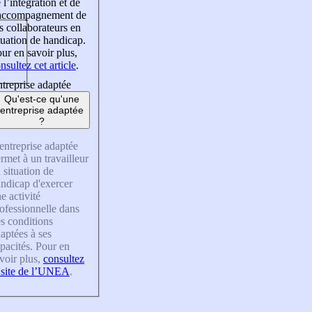
 l’intégration et de
’accompagnement de
s collaborateurs en
tuation de handicap.
ur en savoir plus,
nsultez cet article
.
treprise adaptée
Qu'est-ce qu'une
entreprise adaptée
?
entreprise adaptée
rmet à un travailleur
 situation de
ndicap d'exercer
e activité
ofessionnelle dans
s conditions
aptées à ses
pacités. Pour en
voir plus,
consultez
 site de l’UNEA
.