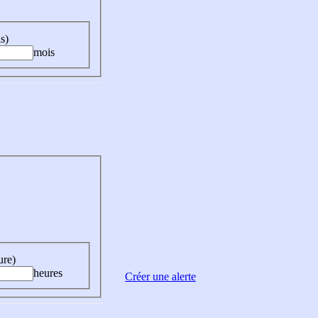
s)
mois
ure)
heures
Créer une alerte