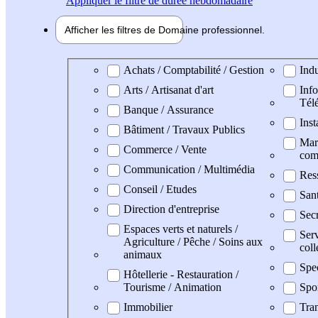
Appliquer
le filtre de durée hebdomadaire
Afficher les filtres de
Domaine pro
fessionnel
Domaine professionel
Achats / Comptabilité / Gestion
Indu
Arts / Artisanat d'art
Info
Tél
Banque / Assurance
Inst
Bâtiment / Travaux Publics
Mark
Commerce / Vente
com
Communication / Multimédia
Res
Conseil / Etudes
San
Direction d'entreprise
Secr
Espaces verts et naturels /
Serv
Agriculture / Pêche / Soins aux
coll
animaux
Spe
Hôtellerie - Restauration /
Tourisme / Animation
Spo
Immobilier
Tran