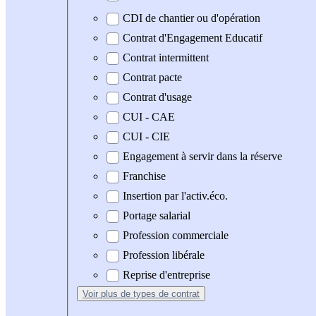
CDI de chantier ou d'opération
Contrat d'Engagement Educatif
Contrat intermittent
Contrat pacte
Contrat d'usage
CUI - CAE
CUI - CIE
Engagement à servir dans la réserve
Franchise
Insertion par l'activ.éco.
Portage salarial
Profession commerciale
Profession libérale
Reprise d'entreprise
Voir plus
de types de contrat