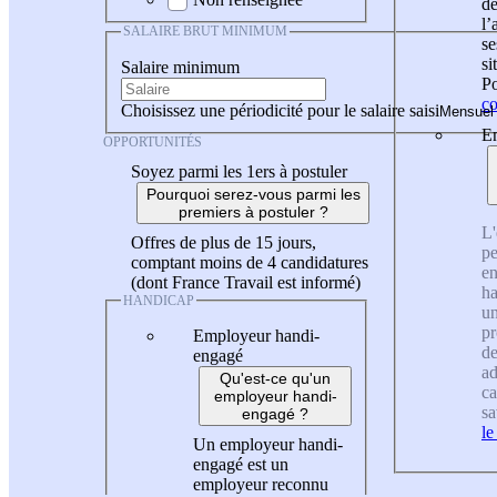
de
l
SALAIRE BRUT MINIMUM
se
si
Salaire minimum
Po
co
Choisissez une périodicité pour le salaire saisi
En
OPPORTUNITÉS
Soyez parmi les 1ers à postuler
Pourquoi serez-vous parmi les
premiers à postuler ?
L'
Offres de plus de 15 jours,
pe
comptant moins de 4 candidatures
en
(dont France Travail est informé)
ha
HANDICAP
un
pr
Employeur handi-
de
engagé
ad
Qu'est-ce qu'un
ca
employeur handi-
sa
engagé ?
le
Un employeur handi-
engagé est un
employeur reconnu