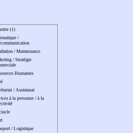
strie (1)
rmatique /
écommunication
allation / Maintenance
eting / Stratégie
merciale
sources Humaines
té
étariat / Assistanat
ices à la personne / à la
ectivité
ctacle
rt
sport / Logistique