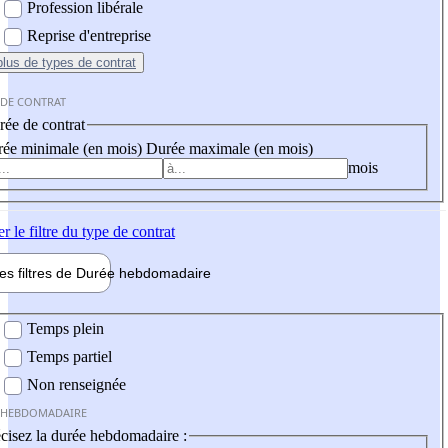
Profession libérale
Reprise d'entreprise
plus
de types de contrat
 DE CONTRAT
ée de contrat
ée minimale (en mois)
Durée maximale (en mois)
mois
er
le filtre du type de contrat
les filtres de
Durée hebdo
madaire
 hebdomadaire
Temps plein
Temps partiel
Non renseignée
 HEBDOMADAIRE
cisez la durée hebdomadaire :