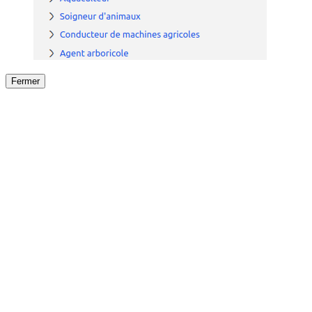
Fermer
Fermer
le détail de l'offre
/
Offre
sur
Offre précéden