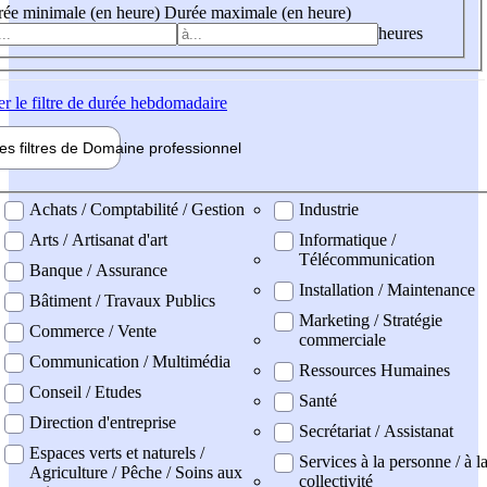
ée minimale (en heure)
Durée maximale (en heure)
heures
er
le filtre de durée hebdomadaire
les filtres de
Domaine pro
fessionnel
ne professionel
Achats / Comptabilité / Gestion
Industrie
Arts / Artisanat d'art
Informatique /
Télécommunication
Banque / Assurance
Installation / Maintenance
Bâtiment / Travaux Publics
Marketing / Stratégie
Commerce / Vente
commerciale
Communication / Multimédia
Ressources Humaines
Conseil / Etudes
Santé
Direction d'entreprise
Secrétariat / Assistanat
Espaces verts et naturels /
Services à la personne / à l
Agriculture / Pêche / Soins aux
collectivité