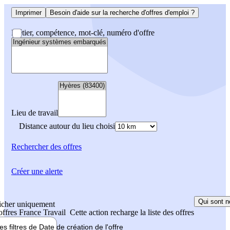
Imprimer
Besoin d'aide sur la recherche d'offres d'emploi ?
Métier, compétence, mot-clé, numéro d'offre
Lieu de travail
Distance autour du lieu choisi
Rechercher
des offres
Créer une alerte
Qui sont n
icher uniquement
 offres France Travail
Cette action recharge la liste des offres
les filtres de
Date de création
de l'offre