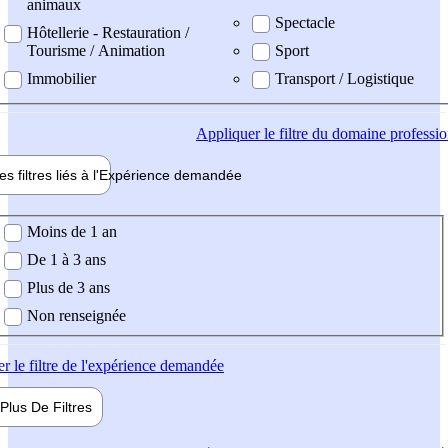
animaux
Spectacle
Hôtellerie - Restauration /
Tourisme / Animation
Sport
Immobilier
Transport / Logistique
Appliquer
le filtre du domaine professi
es filtres liés à l'
Expérience
demandée
ience demandée
Moins de 1 an
De 1 à 3 ans
Plus de 3 ans
Non renseignée
er
le filtre de l'expérience demandée
Plus De
Filtres