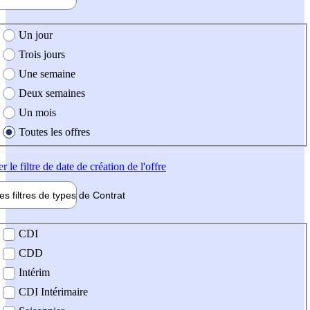
e création de l'offre
Un jour
Trois jours
Une semaine
Deux semaines
Un mois
Toutes les offres
er
le filtre de date de création de l'offre
les filtres de types de
Contrat
de contrat
CDI
CDD
Intérim
CDI Intérimaire