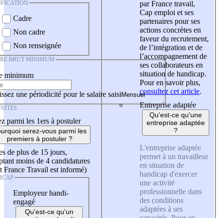
IFICATION
par France travail,
Cap emploi et ses
Cadre
partenaires pour ses
actions concrètes en
Non cadre
faveur du recrutement,
Non renseignée
de l’intégration et de
l’accompagnement de
IRE BRUT MINIMUM
ses collaborateurs en
situation de handicap.
re minimum
Pour en savoir plus,
consultez cet article
.
ssez une périodicité pour le salaire saisi
Entreprise adaptée
NITÉS
Qu'est-ce qu'une
z parmi les 1ers à postuler
entreprise adaptée
?
urquoi serez-vous parmi les
premiers à postuler ?
L'entreprise adaptée
es de plus de 15 jours,
permet à un travailleur
tant moins de 4 candidatures
en situation de
t France Travail est informé)
handicap d'exercer
ICAP
une activité
professionnelle dans
Employeur handi-
des conditions
engagé
adaptées à ses
Qu'est-ce qu'un
capacités. Pour en