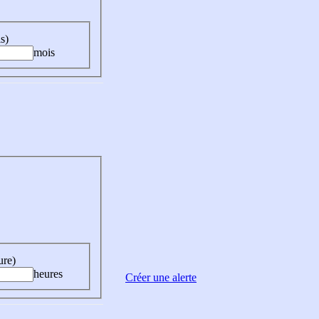
s)
mois
ure)
heures
Créer une alerte