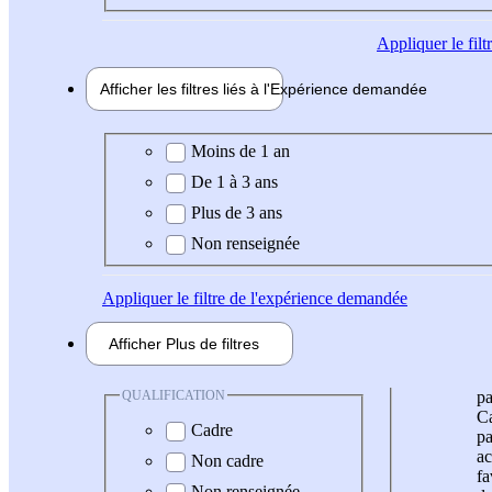
Appliquer
le fil
Afficher les filtres liés à l'
Expérience
demandée
Expérience demandée
Moins de 1 an
De 1 à 3 ans
Plus de 3 ans
Non renseignée
Appliquer
le filtre de l'expérience demandée
Afficher
Plus de
filtres
QUALIFICATION
pa
Ca
Cadre
pa
ac
Non cadre
fa
Non renseignée