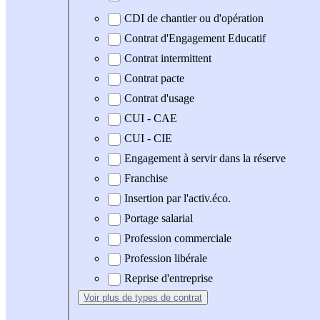
CDI de chantier ou d'opération
Contrat d'Engagement Educatif
Contrat intermittent
Contrat pacte
Contrat d'usage
CUI - CAE
CUI - CIE
Engagement à servir dans la réserve
Franchise
Insertion par l'activ.éco.
Portage salarial
Profession commerciale
Profession libérale
Reprise d'entreprise
Voir plus
de types de contrat