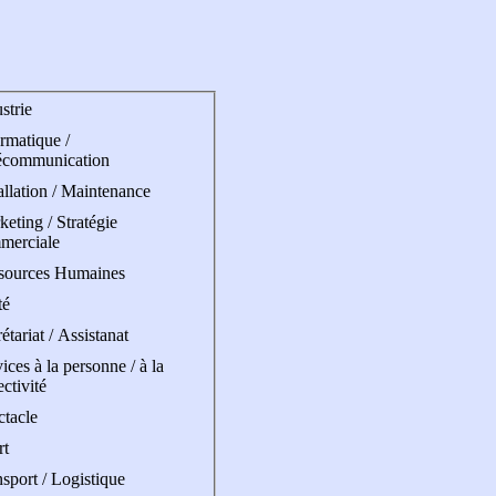
strie
rmatique /
écommunication
allation / Maintenance
eting / Stratégie
merciale
sources Humaines
té
étariat / Assistanat
ices à la personne / à la
ectivité
ctacle
rt
sport / Logistique