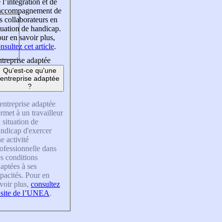
 l’intégration et de
’accompagnement de
s collaborateurs en
tuation de handicap.
ur en savoir plus,
nsultez cet article
.
treprise adaptée
Qu'est-ce qu'une
entreprise adaptée
?
entreprise adaptée
rmet à un travailleur
 situation de
ndicap d'exercer
e activité
ofessionnelle dans
s conditions
aptées à ses
pacités. Pour en
voir plus,
consultez
 site de l’UNEA
.