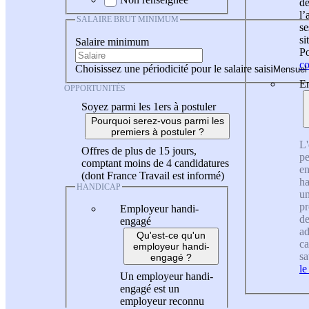
de
l
SALAIRE BRUT MINIMUM
se
si
Salaire minimum
Po
co
Choisissez une périodicité pour le salaire saisi
En
OPPORTUNITÉS
Soyez parmi les 1ers à postuler
Pourquoi serez-vous parmi les
premiers à postuler ?
L'
Offres de plus de 15 jours,
pe
comptant moins de 4 candidatures
en
(dont France Travail est informé)
ha
HANDICAP
un
pr
Employeur handi-
de
engagé
ad
Qu'est-ce qu'un
ca
employeur handi-
sa
engagé ?
le
Un employeur handi-
engagé est un
employeur reconnu