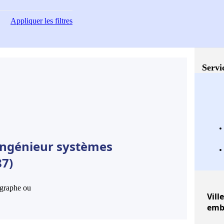
Appliquer
les filtres
Servi
Ingénieur systèmes
87)
hographe ou
Vill
emb