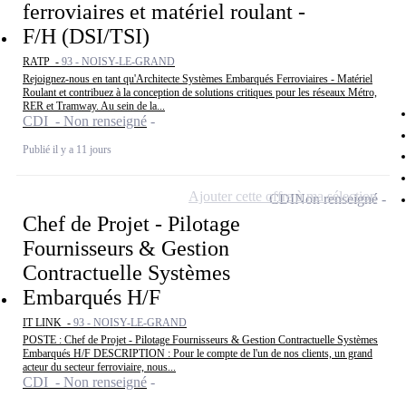
ferroviaires et matériel roulant -
F/H (DSI/TSI)
RATP -
93 - NOISY-LE-GRAND
Rejoignez-nous en tant qu'Architecte Systèmes Embarqués Ferroviaires - Matériel
Roulant et contribuez à la conception de solutions critiques pour les réseaux Métro,
RER et Tramway. Au sein de la...
CDI - Non renseigné
Publié il y a 11 jours
Ajouter cette offre à ma sélection
CDI
Non renseigné
Chef de Projet - Pilotage
Fournisseurs & Gestion
Contractuelle Systèmes
Embarqués H/F
IT LINK -
93 - NOISY-LE-GRAND
POSTE : Chef de Projet - Pilotage Fournisseurs & Gestion Contractuelle Systèmes
Embarqués H/F DESCRIPTION : Pour le compte de l'un de nos clients, un grand
acteur du secteur ferroviaire, nous...
CDI - Non renseigné