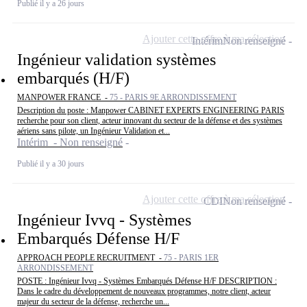
Publié il y a 26 jours
Ajouter cette offre à ma sélection
Intérim
Non renseigné
Ingénieur validation systèmes
embarqués (H/F)
MANPOWER FRANCE -
75 - PARIS 9E ARRONDISSEMENT
Description du poste : Manpower CABINET EXPERTS ENGINEERING PARIS
recherche pour son client, acteur innovant du secteur de la défense et des systèmes
aériens sans pilote, un Ingénieur Validation et...
Intérim - Non renseigné
Publié il y a 30 jours
Ajouter cette offre à ma sélection
CDI
Non renseigné
Ingénieur Ivvq - Systèmes
Embarqués Défense H/F
APPROACH PEOPLE RECRUITMENT -
75 - PARIS 1ER
ARRONDISSEMENT
POSTE : Ingénieur Ivvq - Systèmes Embarqués Défense H/F DESCRIPTION :
Dans le cadre du développement de nouveaux programmes, notre client, acteur
majeur du secteur de la défense, recherche un...