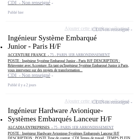
CDI - Non renseigné
Publié hier
Ajouter cette offre à ma sélection
CDI
Non renseigné
Ingénieur Système Embarqué
Junior - Paris H/F
ACCENTURE FRANCE -
75 - PARIS 1ER ARRONDISSEMENT
POSTE : Ingénieur Système Embarqué Junior - Paris H/F DESCRIPTION :
Réinventer avec Accenture. En tant qu'Ingénieur Système Embarqué Junior à Paris,
vous intervenez sur des projets de transformation...
CDI - Non renseigné
Publié il y a 2 jours
Ajouter cette offre à ma sélection
CDI
Non renseigné
Ingénieur Hardware Avionique-
Systèmes Embarqués Lanceur H/F
ALCADIA ENTREPRISES -
75 - PARIS 1ER ARRONDISSEMENT
POSTE : Ingénieur Hardware Avionique-Systèmes Embarqués Lanceur H/F
DESCRIPTION : POSTE Type de contrat : CDI Temps de travail : TEMPS PLEIN