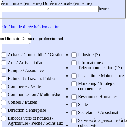
ée minimale (en heure)
Durée maximale (en heure)
heures
er
le filtre de durée hebdomadaire
les filtres de
Domaine pro
fessionnel
ne professionel
Achats / Comptabilité / Gestion
Industrie (3)
Arts / Artisanat d'art
Informatique /
Télécommunication (13)
Banque / Assurance
Installation / Maintenance
Bâtiment / Travaux Publics
Marketing / Stratégie
Commerce / Vente
commerciale
Communication / Multimédia
Ressources Humaines
Conseil / Etudes
Santé
Direction d'entreprise
Secrétariat / Assistanat
Espaces verts et naturels /
Services à la personne / à l
Agriculture / Pêche / Soins aux
collectivité