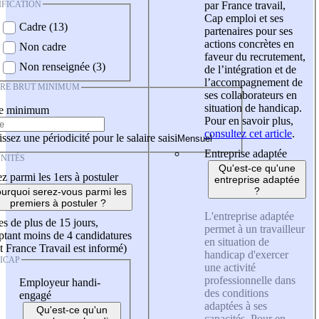
IFICATION
par France travail,
Cap emploi et ses
Cadre (13)
partenaires pour ses
actions concrètes en
Non cadre
faveur du recrutement,
Non renseignée (3)
de l’intégration et de
l’accompagnement de
IRE BRUT MINIMUM
ses collaborateurs en
situation de handicap.
re minimum
Pour en savoir plus,
consultez cet article
.
ssez une périodicité pour le salaire saisi
Entreprise adaptée
NITÉS
Qu'est-ce qu'une
z parmi les 1ers à postuler
entreprise adaptée
?
urquoi serez-vous parmi les
premiers à postuler ?
L'entreprise adaptée
es de plus de 15 jours,
permet à un travailleur
tant moins de 4 candidatures
en situation de
t France Travail est informé)
handicap d'exercer
ICAP
une activité
professionnelle dans
Employeur handi-
des conditions
engagé
adaptées à ses
Qu'est-ce qu'un
capacités. Pour en