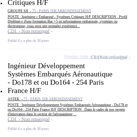
Critiques H/F
GROUPE SII -
75 - PARIS 1ER ARRONDISSEMENT
POSTE : Ingénieur c Embarqué - Systèmes Critiques H/F DESCRIPTION : Profil
Diplômé-e d'une formation Bac +5 en informatique embarquée, systèmes ou
électronique, vous avez une première expérience...
CDI - Non renseigné
Publié il y a plus de 30 jours
Ajouter cette offre à ma sélection
CDI
Non renseigné
Ingénieur Développement
Systèmes Embarqués Aéronautique
- Do178 et ou Do164 - 254 Paris
France H/F
ASTEK -
75 - PARIS 1ER ARRONDISSEMENT
POSTE : Ingénieur Développement Systèmes Embarqués Aéronautique - Do178 et
ou Do164 - 254 Paris France H/F DESCRIPTION : Dans le cadre de nos projets
d'innovation dans le secteur de l'aéronautique,...
CDI - Non renseigné
Publié il y a plus de 30 jours