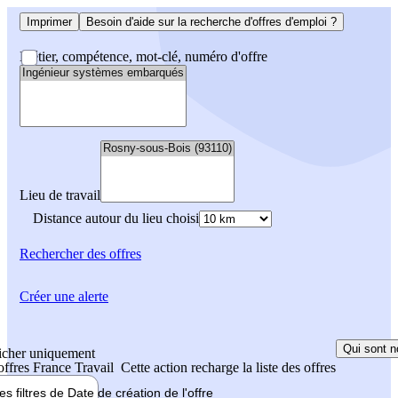
Imprimer
Besoin d'aide sur la recherche d'offres d'emploi ?
Métier, compétence, mot-clé, numéro d'offre
Lieu de travail
Distance autour du lieu choisi
Rechercher
des offres
Créer une alerte
Qui sont n
icher uniquement
 offres France Travail
Cette action recharge la liste des offres
les filtres de
Date de création
de l'offre