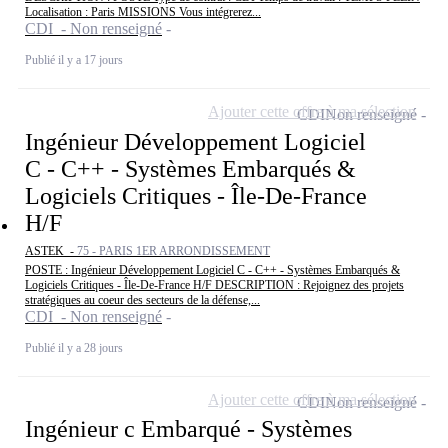
Localisation : Paris MISSIONS Vous intégrerez...
CDI - Non renseigné
Publié il y a 17 jours
Ajouter cette offre à ma sélection
CDI
Non renseigné
Ingénieur Développement Logiciel
C - C++ - Systèmes Embarqués &
Logiciels Critiques - Île-De-France
H/F
ASTEK -
75 - PARIS 1ER ARRONDISSEMENT
POSTE : Ingénieur Développement Logiciel C - C++ - Systèmes Embarqués &
Logiciels Critiques - Île-De-France H/F DESCRIPTION : Rejoignez des projets
stratégiques au coeur des secteurs de la défense,...
CDI - Non renseigné
Publié il y a 28 jours
Ajouter cette offre à ma sélection
CDI
Non renseigné
Ingénieur c Embarqué - Systèmes