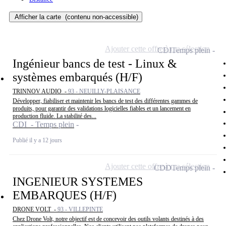
Afficher la carte
(contenu non-accessible)
Ajouter cette offre à ma sélection
CDI
Temps plein
Ingénieur bancs de test - Linux &
systèmes embarqués (H/F)
TRINNOV AUDIO -
93 - NEUILLY-PLAISANCE
Développer, fiabiliser et maintenir les bancs de test des différentes gammes de
produits, pour garantir des validations logicielles fiables et un lancement en
production fluide. La stabilité des...
CDI - Temps plein
Publié il y a 12 jours
Ajouter cette offre à ma sélection
CDD
Temps plein
INGENIEUR SYSTEMES
EMBARQUES (H/F)
DRONE VOLT -
93 - VILLEPINTE
Chez Drone Volt, notre objectif est de concevoir des outils volants destinés à des