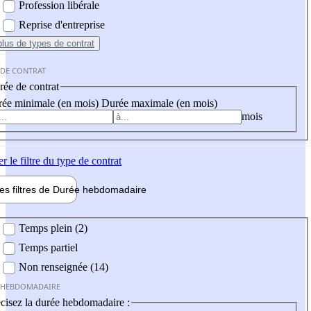
Profession libérale
Reprise d'entreprise
plus
de types de contrat
 DE CONTRAT
ée de contrat
ée minimale (en mois)
Durée maximale (en mois)
mois
er
le filtre du type de contrat
les filtres de
Durée hebdo
madaire
 hebdomadaire
Temps plein (2)
Temps partiel
Non renseignée (14)
 HEBDOMADAIRE
cisez la durée hebdomadaire :