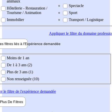
animaux
Spectacle
Hôtellerie - Restauration /
Tourisme / Animation
Sport
Immobilier
Transport / Logistique
Appliquer
le filtre du domaine professi
es filtres liés à l'
Expérience
demandée
ience demandée
Moins de 1 an
De 1 à 3 ans (2)
Plus de 3 ans (1)
Non renseignée (10)
er
le filtre de l'expérience demandée
Plus De
Filtres