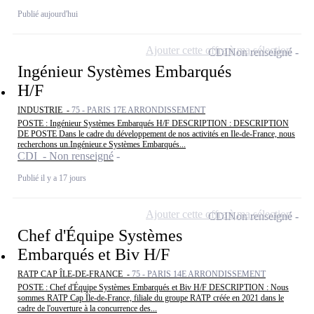
Publié aujourd'hui
Ajouter cette offre à ma sélection
CDI
Non renseigné
Ingénieur Systèmes Embarqués
H/F
INDUSTRIE -
75 - PARIS 17E ARRONDISSEMENT
POSTE : Ingénieur Systèmes Embarqués H/F DESCRIPTION : DESCRIPTION
DE POSTE Dans le cadre du développement de nos activités en Ile-de-France, nous
recherchons un.Ingénieur.e Systèmes Embarqués...
CDI - Non renseigné
Publié il y a 17 jours
Ajouter cette offre à ma sélection
CDI
Non renseigné
Chef d'Équipe Systèmes
Embarqués et Biv H/F
RATP CAP ÎLE-DE-FRANCE -
75 - PARIS 14E ARRONDISSEMENT
POSTE : Chef d'Équipe Systèmes Embarqués et Biv H/F DESCRIPTION : Nous
sommes RATP Cap Île-de-France, filiale du groupe RATP créée en 2021 dans le
cadre de l'ouverture à la concurrence des...