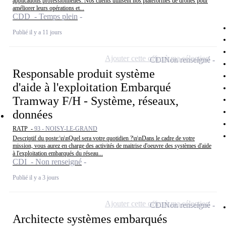
applications professionnelles. Nos clients utilisent nos plateformes de drones pour
améliorer leurs opérations et...
CDD - Temps plein
Publié il y a 11 jours
Ajouter cette offre à ma sélection
CDI
Non renseigné
Responsable produit système
d'aide à l'exploitation Embarqué
Tramway F/H - Système, réseaux,
données
RATP -
93 - NOISY-LE-GRAND
Descriptif du poste:\n\nQuel sera votre quotidien ?\n\nDans le cadre de votre
mission, vous aurez en charge des activités de maitrise d'oeuvre des systèmes d'aide
à l'exploitation embarqués du réseau...
CDI - Non renseigné
Publié il y a 3 jours
Ajouter cette offre à ma sélection
CDI
Non renseigné
Architecte systèmes embarqués