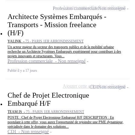
Ajouter cette offre à ma sélection
Profession commerciale
Non renseigné
Architecte Systèmes Embarqués -
Transports - Mission freelance
(H/F)
YALINK -
75 - PARIS 1ER ARRONDISSEMENT
Un acteur majeur du secteur des transports publics et de la mobilité urbaine
recherche un Architecte Systèmes Embarqués expérimenté pour contribuer à des
projets innovants et structurants. Vous...
Profession commerciale - Non renseigné
Publié il y a 17 jours
Ajouter cette offre à ma sélection
CDI
Non renseigné
Chef de Projet Electronique
Embarqué H/F
TEAM.IS -
75 - PARIS 1ER ARRONDISSEMENT
POSTE : Chef de Projet Electronique Embarqué H/F DESCRIPTION : En
postulant à cette offre, vous aurez l'opportunité de rejoindre une PME dynamique,
spécialisée dans le domaine des solutions...
CDI - Non renseigné