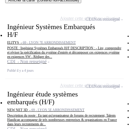
Afficher la carte
(contenu non-accessible)
Ajouter cette offre à ma sélection
CDI
Non renseigné
Ingénieur Systèmes Embarqués
H/F
ELITYS -
69 - LYON 7E ARRONDISSEMENT
POSTE : Ingénieur Systèmes Embarqués H/F DESCRIPTION : - Lire, comprendre
et réviser la spécification du système d'entrée et décomposer ces exigences système
en exigences SW - Rédiger des...
CDI - Non renseigné
Publié il y a 4 jours
Ajouter cette offre à ma sélection
CDI
Non renseigné
Ingénieur étude systèmes
embarqués (H/F)
NEW NET 3D -
69 - LYON 5E ARRONDISSEMENT
Description du poste : En tant qu'organisateur de forums de recrutement, Talents
Handicap accompagne de très nombreuses entreprises & organisations en France
dans leurs recrutements de...
CDI - Non renseigné