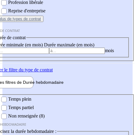
Profession libérale
Reprise d'entreprise
plus
de types de contrat
 DE CONTRAT
ée de contrat
ée minimale (en mois)
Durée maximale (en mois)
mois
er
le filtre du type de contrat
les filtres de
Durée hebdo
madaire
 hebdomadaire
Temps plein
Temps partiel
Non renseignée (8)
 HEBDOMADAIRE
cisez la durée hebdomadaire :