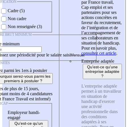
IFICATION
par France travail,
Cap emploi et ses
Cadre (5)
partenaires pour ses
actions concrètes en
Non cadre
faveur du recrutement,
Non renseignée (3)
de l’intégration et de
l’accompagnement de
IRE BRUT MINIMUM
ses collaborateurs en
situation de handicap.
re minimum
Pour en savoir plus,
consultez cet article
.
ssez une périodicité pour le salaire saisi
Entreprise adaptée
NITÉS
Qu'est-ce qu'une
z parmi les 1ers à postuler
entreprise adaptée
?
urquoi serez-vous parmi les
premiers à postuler ?
L'entreprise adaptée
es de plus de 15 jours,
permet à un travailleur
tant moins de 4 candidatures
en situation de
t France Travail est informé)
handicap d'exercer
ICAP
une activité
professionnelle dans
Employeur handi-
des conditions
engagé
adaptées à ses
Qu'est-ce qu'un
capacités. Pour en