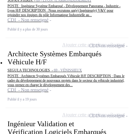
SOPRA STERIA -
69 - LYON 7E ARRONDISSEMENT
POSTE : Ingénieur Système Embarqué - Développement Panorama - Industrie -
Lyon H/F DESCRIPTION : Nous recrutons un(e) Ingénieur(e) V&V pour
rejoindre nos équipes du pôle Informatique Industrielle au...
CDI - Non renseigné
Publié il y a plus de 30 jours
Ajouter cette offre à ma sélection
CDI
Non renseigné
Architecte Systèmes Embarqués
Véhicule H/F
SEGULA TECHNOLOGIES -
69 - VÉNISSIEUX
POSTE : Architecte Systèmes Embarqués Véhicule H/F DESCRIPTION : Dans le
cadre du développement de nouveaux projets dans le secteur du véhicule industriel,
vous prenez en charge le développement des...
CDI - Non renseigné
Publié il y a 19 jours
Ajouter cette offre à ma sélection
CDI
Non renseigné
Ingénieur Validation et
Vérification Logiciels Embarqués