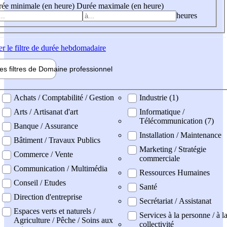
ée minimale (en heure)
Durée maximale (en heure)
heures
er
le filtre de durée hebdomadaire
les filtres de
Domaine pro
fessionnel
ne professionel
Achats / Comptabilité / Gestion
Industrie (1)
Arts / Artisanat d'art
Informatique /
Télécommunication (7)
Banque / Assurance
Installation / Maintenance
Bâtiment / Travaux Publics
Marketing / Stratégie
Commerce / Vente
commerciale
Communication / Multimédia
Ressources Humaines
Conseil / Etudes
Santé
Direction d'entreprise
Secrétariat / Assistanat
Espaces verts et naturels /
Services à la personne / à l
Agriculture / Pêche / Soins aux
collectivité