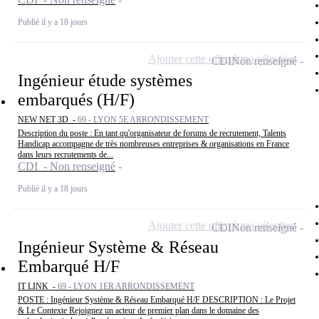
Publié il y a 18 jours
Ajouter cette offre à ma sélection
CDI
Non renseigné
Ingénieur étude systèmes
embarqués (H/F)
NEW NET 3D -
69 - LYON 5E ARRONDISSEMENT
Description du poste : En tant qu'organisateur de forums de recrutement, Talents
Handicap accompagne de très nombreuses entreprises & organisations en France
dans leurs recrutements de...
CDI - Non renseigné
Publié il y a 18 jours
Ajouter cette offre à ma sélection
CDI
Non renseigné
Ingénieur Système & Réseau
Embarqué H/F
IT LINK -
69 - LYON 1ER ARRONDISSEMENT
POSTE : Ingénieur Système & Réseau Embarqué H/F DESCRIPTION : Le Projet
& Le Contexte Rejoignez un acteur de premier plan dans le domaine des