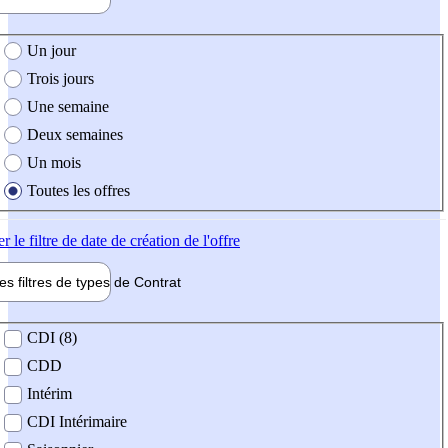
e création de l'offre
Un jour
Trois jours
Une semaine
Deux semaines
Un mois
Toutes les offres
er
le filtre de date de création de l'offre
les filtres de types de
Contrat
de contrat
CDI (8)
CDD
Intérim
CDI Intérimaire