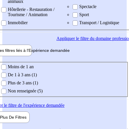
animaux
Spectacle
Hôtellerie - Restauration /
Tourisme / Animation
Sport
Immobilier
Transport / Logistique
Appliquer
le filtre du domaine professi
es filtres liés à l'
Expérience
demandée
ience demandée
Moins de 1 an
De 1 à 3 ans (1)
Plus de 3 ans (1)
Non renseignée (5)
er
le filtre de l'expérience demandée
Plus De
Filtres