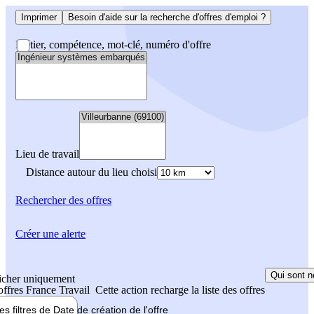
Imprimer
Besoin d'aide sur la recherche d'offres d'emploi ?
Métier, compétence, mot-clé, numéro d'offre
Lieu de travail
Distance autour du lieu choisi
Rechercher
des offres
Créer une alerte
Qui sont n
icher uniquement
 offres France Travail
Cette action recharge la liste des offres
les filtres de
Date de création
de l'offre