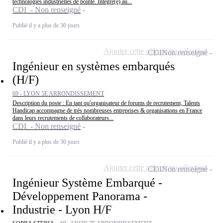
technologies industrielles de pointe. Intégré(e) au...
CDI - Non renseigné
Publié il y a plus de 30 jours
Ajouter cette offre à ma sélection
CDI
Non renseigné
Ingénieur en systèmes embarqués
(H/F)
69 - LYON 5E ARRONDISSEMENT
Description du poste : En tant qu'organisateur de forums de recrutement, Talents
Handicap accompagne de très nombreuses entreprises & organisations en France
dans leurs recrutements de collaborateurs...
CDI - Non renseigné
Publié il y a plus de 30 jours
Ajouter cette offre à ma sélection
CDI
Non renseigné
Ingénieur Système Embarqué -
Développement Panorama -
Industrie - Lyon H/F