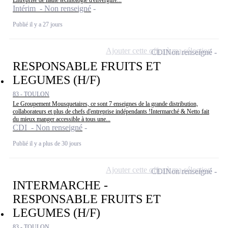
Intérim - Non renseigné
Publié il y a 27 jours
Ajouter cette offre à ma sélection
CDI
Non renseigné
RESPONSABLE FRUITS ET
LEGUMES (H/F)
83 - TOULON
Le Groupement Mousquetaires, ce sont 7 enseignes de la grande distribution,
collaborateurs et plus de chefs d'entreprise indépendants !Intermarché & Netto fait
du mieux manger accessible à tous une...
CDI - Non renseigné
Publié il y a plus de 30 jours
Ajouter cette offre à ma sélection
CDI
Non renseigné
INTERMARCHE -
RESPONSABLE FRUITS ET
LEGUMES (H/F)
83 - TOULON