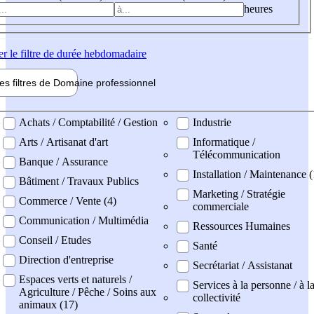
heures
er
le filtre de durée hebdomadaire
les filtres de
Domaine pro
fessionnel
ne professionel
Achats / Comptabilité / Gestion
Industrie
Arts / Artisanat d'art
Informatique /
Télécommunication
Banque / Assurance
Installation / Maintenance (
Bâtiment / Travaux Publics
Marketing / Stratégie
Commerce / Vente (4)
commerciale
Communication / Multimédia
Ressources Humaines
Conseil / Etudes
Santé
Direction d'entreprise
Secrétariat / Assistanat
Espaces verts et naturels /
Services à la personne / à l
Agriculture / Pêche / Soins aux
collectivité
animaux (17)