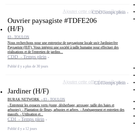
Ajouter cette offre à ma sélection
CDD
Temps plein
Ouvrier paysagiste #TDFE206
(H/F)
83 - TOULON
Nous recherchons pour une entreprise de paysagisme locale un/e Jardinier/ère
Paysagiste (H/F). Vous intégrez une société à taille humaine pour effectuer des
réalisations et de l'entretien de jardins...
CDD - Temps plein
Publié il y a plus de 30 jours
Ajouter cette offre à ma sélection
CDI
Temps plein
Jardiner (H/F)
BURAK NETWORK -
83 - TOULON
- Entretenir les espaces verts (tonte, désherbage, arrosage, taille des haies et
arbustes). - Plantation de fleurs, arbustes et arbres. - Aménagement et entretien des
massifs. - Utilisation et...
CDI - Temps plein
Publié il y a 12 jours