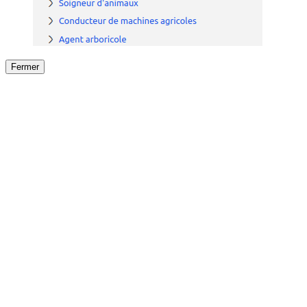
Fermer
Fermer
le détail de l'offre
/
Offre
sur
Offre précéden