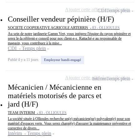
Ajouter cette offre à ma sélection
CDI
Temps plein
Conseiller vendeur pépinière (H/F)
SOCIETE COOPERATIVE AGRICOLE ARTERRIS -
83 - OLLIOULES
Au sein de notre jardinerie Gamm Vert, vous intégrez l'équipe du rayon pépinière et
serez le-la référent-e conseil pour nos client-e-s. Rattaché-e au responsable de
magasin, vous contribuez à la mise...
CDI - Temps plein
Publié il y a 11 jours
Employeur handi-engagé
Ajouter cette offre à ma sélection
Intérim
Temps plein
Mécanicien / Mécanicienne en
matériels motorisés de parcs et
jard (H/F)
TEAM INTERIM -
83 - OLLIOULES
La société située à Ollioules recherche un(e) mécanicien(ne) polyvalent(e) pour son
matériel d'espaces verts. Vous serez chargé(e) d'assurer la maintenance préventive et
corrective de divers...
Intérim - Temps plein