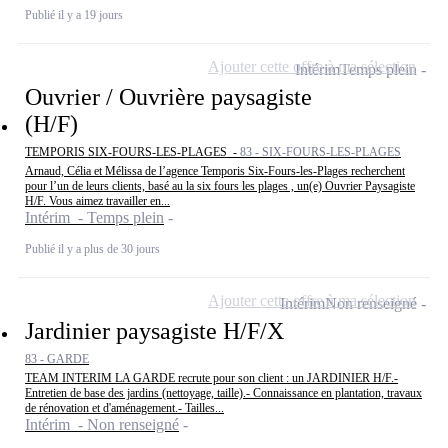
Publié il y a 19 jours
Ajouter cette offre à ma sélection
Intérim
Temps plein
Ouvrier / Ouvrière paysagiste
(H/F)
TEMPORIS SIX-FOURS-LES-PLAGES -
83 - SIX-FOURS-LES-PLAGES
Arnaud, Célia et Mélissa de l’agence Temporis Six-Fours-les-Plages recherchent
pour l’un de leurs clients, basé au la six fours les plages , un(e) Ouvrier Paysagiste
H/F. Vous aimez travailler en...
Intérim - Temps plein
Publié il y a plus de 30 jours
Ajouter cette offre à ma sélection
Intérim
Non renseigné
Jardinier paysagiste H/F/X
83 - GARDE
TEAM INTERIM LA GARDE recrute pour son client : un JARDINIER H/F.-
Entretien de base des jardins (nettoyage, taille).- Connaissance en plantation, travaux
de rénovation et d'aménagement.- Tailles...
Intérim - Non renseigné