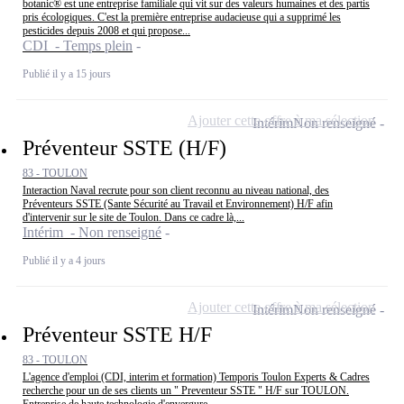
botanic® est une entreprise familiale qui vit sur des valeurs humaines et des partis
pris écologiques. C'est la première entreprise audacieuse qui a supprimé les
pesticides depuis 2008 et qui propose...
CDI - Temps plein
Publié il y a 15 jours
Ajouter cette offre à ma sélection
Intérim
Non renseigné
Préventeur SSTE (H/F)
83 - TOULON
Interaction Naval recrute pour son client reconnu au niveau national, des
Préventeurs SSTE (Sante Sécurité au Travail et Environnement) H/F afin
d'intervenir sur le site de Toulon. Dans ce cadre là,...
Intérim - Non renseigné
Publié il y a 4 jours
Ajouter cette offre à ma sélection
Intérim
Non renseigné
Préventeur SSTE H/F
83 - TOULON
L'agence d'emploi (CDI, interim et formation) Temporis Toulon Experts & Cadres
recherche pour un de ses clients un " Preventeur SSTE " H/F sur TOULON.
Entreprise de haute technologie d'envergure...