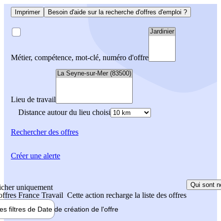
Imprimer
Besoin d'aide sur la recherche d'offres d'emploi ?
Métier, compétence, mot-clé, numéro d'offre
Lieu de travail
Distance autour du lieu choisi
Rechercher
des offres
Créer une alerte
Qui sont n
icher uniquement
 offres France Travail
Cette action recharge la liste des offres
les filtres de
Date de création
de l'offre