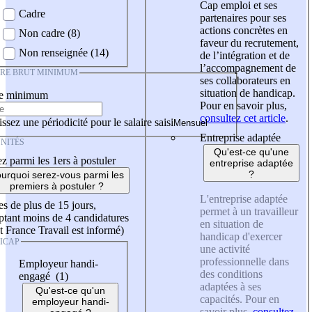
Cap emploi et ses
Cadre
partenaires pour ses
actions concrètes en
Non cadre (8)
faveur du recrutement,
Non renseignée (14)
de l’intégration et de
l’accompagnement de
IRE BRUT MINIMUM
ses collaborateurs en
situation de handicap.
re minimum
Pour en savoir plus,
consultez cet article
.
ssez une périodicité pour le salaire saisi
Entreprise adaptée
NITÉS
Qu'est-ce qu'une
z parmi les 1ers à postuler
entreprise adaptée
?
urquoi serez-vous parmi les
premiers à postuler ?
L'entreprise adaptée
es de plus de 15 jours,
permet à un travailleur
tant moins de 4 candidatures
en situation de
t France Travail est informé)
handicap d'exercer
ICAP
une activité
professionnelle dans
Employeur handi-
des conditions
engagé (1)
adaptées à ses
Qu'est-ce qu'un
capacités. Pour en
employeur handi-
savoir plus,
consultez