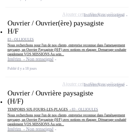
Ajouter cette offre à ma sélection
Intérim
Non renseigné
Ouvrier / Ouvrier(ère) paysagiste
H/F
83 - OLLIOULES
Nous recherchons pour l'un de nos clients, entreprise reconnue dans l'amenagement
paysager, un Ouvrier Paysagiste (H/F) avec notions en elagage. Demarrage souhaite
rapidement VOS MISSIONS Au sein...
Intérim - Non renseigné
Publié il y a 18 jours
Ajouter cette offre à ma sélection
Intérim
Non renseigné
Ouvrier / Ouvrière paysagiste
(H/F)
TEMPORIS SIX-FOURS-LES-PLAGES -
83 - OLLIOULES
Nous recherchons pour l'un de nos clients, entreprise reconnue dans l'aménagement
paysager, un Ouvrier Paysagiste (H/F) avec notions en élagage. Démarrage souhaité
rapidement VOS MISSIONS Au sein...
Intérim - Non renseigné