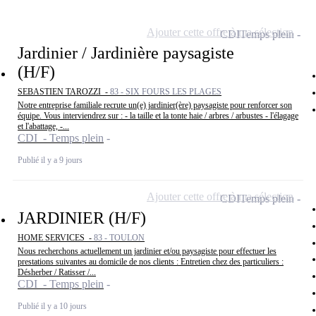
Ajouter cette offre à ma sélection
CDI
Temps plein
Jardinier / Jardinière paysagiste
(H/F)
SEBASTIEN TAROZZI -
83 - SIX FOURS LES PLAGES
Notre entreprise familiale recrute un(e) jardinier(ère) paysagiste pour renforcer son
équipe. Vous interviendrez sur : - la taille et la tonte haie / arbres / arbustes - l'élagage
et l'abattage, -...
CDI - Temps plein
Publié il y a 9 jours
Ajouter cette offre à ma sélection
CDI
Temps plein
JARDINIER (H/F)
HOME SERVICES -
83 - TOULON
Nous recherchons actuellement un jardinier et/ou paysagiste pour effectuer les
prestations suivantes au domicile de nos clients : Entretien chez des particuliers :
Désherber / Ratisser /...
CDI - Temps plein
Publié il y a 10 jours