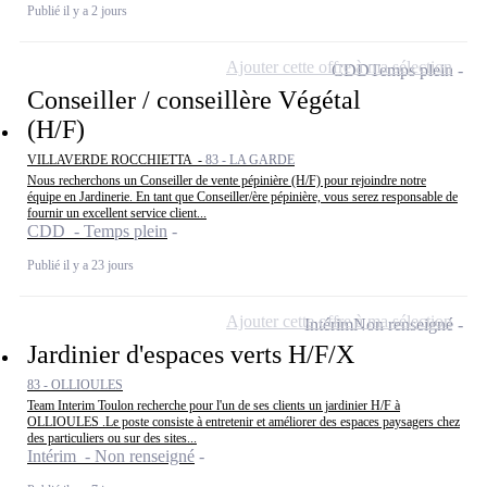
Publié il y a 2 jours
Ajouter cette offre à ma sélection
CDD
Temps plein
Conseiller / conseillère Végétal
(H/F)
VILLAVERDE ROCCHIETTA -
83 - LA GARDE
Nous recherchons un Conseiller de vente pépinière (H/F) pour rejoindre notre
équipe en Jardinerie. En tant que Conseiller/ère pépinière, vous serez responsable de
fournir un excellent service client...
CDD - Temps plein
Publié il y a 23 jours
Ajouter cette offre à ma sélection
Intérim
Non renseigné
Jardinier d'espaces verts H/F/X
83 - OLLIOULES
Team Interim Toulon recherche pour l'un de ses clients un jardinier H/F à
OLLIOULES .Le poste consiste à entretenir et améliorer des espaces paysagers chez
des particuliers ou sur des sites...
Intérim - Non renseigné