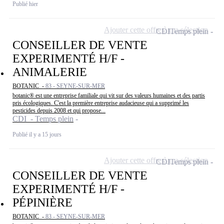
Publié hier
Ajouter cette offre à ma sélection
CDI
Temps plein
CONSEILLER DE VENTE
EXPERIMENTÉ H/F -
ANIMALERIE
BOTANIC -
83 - SEYNE-SUR-MER
botanic® est une entreprise familiale qui vit sur des valeurs humaines et des partis
pris écologiques. C'est la première entreprise audacieuse qui a supprimé les
pesticides depuis 2008 et qui propose...
CDI - Temps plein
Publié il y a 15 jours
Ajouter cette offre à ma sélection
CDI
Temps plein
CONSEILLER DE VENTE
EXPERIMENTÉ H/F -
PÉPINIÈRE
BOTANIC -
83 - SEYNE-SUR-MER