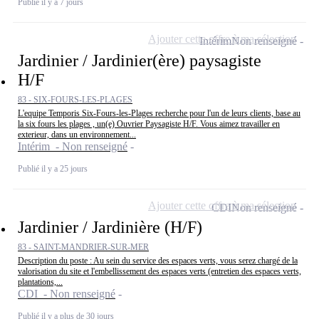
Publié il y a 7 jours
Ajouter cette offre à ma sélection
Intérim
Non renseigné
Jardinier / Jardinier(ère) paysagiste
H/F
83 - SIX-FOURS-LES-PLAGES
L'equipe Temporis Six-Fours-les-Plages recherche pour l'un de leurs clients, base au
la six fours les plages , un(e) Ouvrier Paysagiste H/F. Vous aimez travailler en
exterieur, dans un environnement...
Intérim - Non renseigné
Publié il y a 25 jours
Ajouter cette offre à ma sélection
CDI
Non renseigné
Jardinier / Jardinière (H/F)
83 - SAINT-MANDRIER-SUR-MER
Description du poste : Au sein du service des espaces verts, vous serez chargé de la
valorisation du site et l'embellissement des espaces verts (entretien des espaces verts,
plantations,...
CDI - Non renseigné
Publié il y a plus de 30 jours