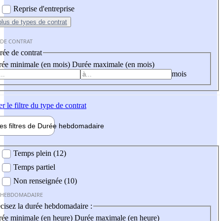
Reprise d'entreprise
plus
de types de contrat
 DE CONTRAT
ée de contrat
ée minimale (en mois)
Durée maximale (en mois)
mois
er
le filtre du type de contrat
les filtres de
Durée hebdo
madaire
 hebdomadaire
Temps plein (12)
Temps partiel
Non renseignée (10)
 HEBDOMADAIRE
cisez la durée hebdomadaire :
ée minimale (en heure)
Durée maximale (en heure)