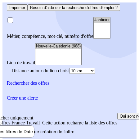
Imprimer
Besoin d'aide sur la recherche d'offres d'emploi ?
Métier, compétence, mot-clé, numéro d'offre
Lieu de travail
Distance autour du lieu choisi
Rechercher
des offres
Créer une alerte
Qui sont n
icher uniquement
 offres France Travail
Cette action recharge la liste des offres
les filtres de
Date de création
de l'offre