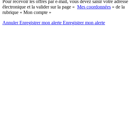
Pour recevoir les offres par e-mail, vous devez saisir votre adresse
électronique et la valider sur la page «
Mes coordonnées
» de la
rubrique « Mon compte »
Annuler
Enregistrer mon alerte
Enregistrer
mon alerte