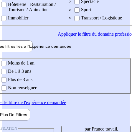
Spectacle
Hôtellerie - Restauration /
Tourisme / Animation
Sport
Immobilier
Transport / Logistique
Appliquer
le filtre du domaine professi
es filtres liés à l'
Expérience
demandée
ience demandée
Moins de 1 an
De 1 à 3 ans
Plus de 3 ans
Non renseignée
er
le filtre de l'expérience demandée
Plus De
Filtres
IFICATION
par France travail,