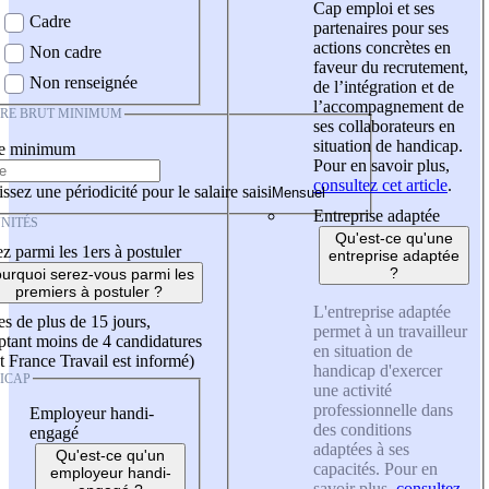
Cap emploi et ses
Cadre
partenaires pour ses
actions concrètes en
Non cadre
faveur du recrutement,
Non renseignée
de l’intégration et de
l’accompagnement de
IRE BRUT MINIMUM
ses collaborateurs en
situation de handicap.
re minimum
Pour en savoir plus,
consultez cet article
.
ssez une périodicité pour le salaire saisi
Entreprise adaptée
NITÉS
Qu'est-ce qu'une
z parmi les 1ers à postuler
entreprise adaptée
?
urquoi serez-vous parmi les
premiers à postuler ?
L'entreprise adaptée
es de plus de 15 jours,
permet à un travailleur
tant moins de 4 candidatures
en situation de
t France Travail est informé)
handicap d'exercer
ICAP
une activité
professionnelle dans
Employeur handi-
des conditions
engagé
adaptées à ses
Qu'est-ce qu'un
capacités. Pour en
employeur handi-
savoir plus,
consultez