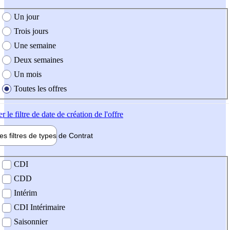
e création de l'offre
Un jour
Trois jours
Une semaine
Deux semaines
Un mois
Toutes les offres
er
le filtre de date de création de l'offre
les filtres de types de
Contrat
de contrat
CDI
CDD
Intérim
CDI Intérimaire
Saisonnier