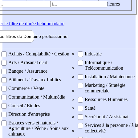
heures
er
le filtre de durée hebdomadaire
les filtres de
Domaine pro
fessionnel
ne professionel
Achats / Comptabilité / Gestion
Industrie
Arts / Artisanat d'art
Informatique /
Télécommunication
Banque / Assurance
Installation / Maintenance
Bâtiment / Travaux Publics
Marketing / Stratégie
Commerce / Vente
commerciale
Communication / Multimédia
Ressources Humaines
Conseil / Etudes
Santé
Direction d'entreprise
Secrétariat / Assistanat
Espaces verts et naturels /
Services à la personne / à l
Agriculture / Pêche / Soins aux
collectivité
animaux