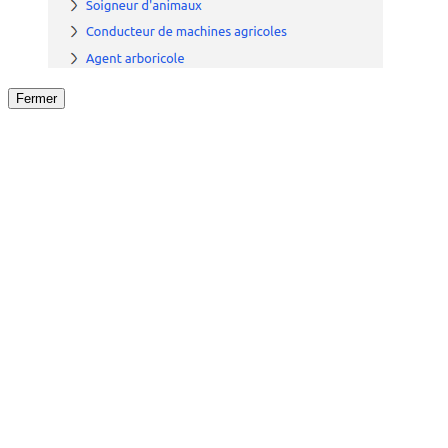
Fermer
Fermer
le détail de l'offre
/
Offre
sur
Offre précéden