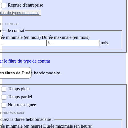
Reprise d'entreprise
plus
de types de contrat
 DE CONTRAT
ée de contrat
ée minimale (en mois)
Durée maximale (en mois)
mois
er
le filtre du type de contrat
les filtres de
Durée hebdo
madaire
 hebdomadaire
Temps plein
Temps partiel
Non renseignée
 HEBDOMADAIRE
cisez la durée hebdomadaire :
ée minimale (en heure)
Durée maximale (en heure)