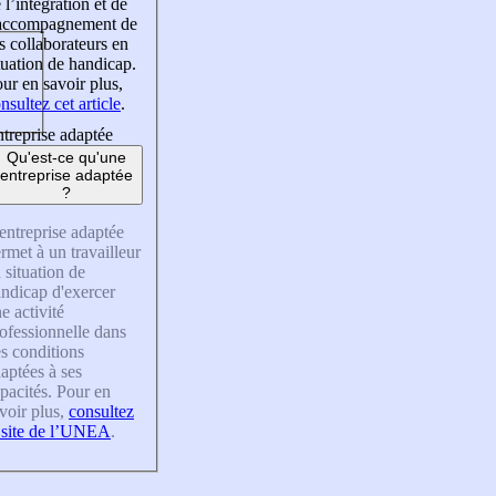
 l’intégration et de
’accompagnement de
s collaborateurs en
tuation de handicap.
ur en savoir plus,
nsultez cet article
.
treprise adaptée
Qu'est-ce qu'une
entreprise adaptée
?
entreprise adaptée
rmet à un travailleur
 situation de
ndicap d'exercer
e activité
ofessionnelle dans
s conditions
aptées à ses
pacités. Pour en
voir plus,
consultez
 site de l’UNEA
.