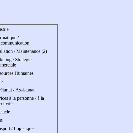
strie
rmatique /
écommunication
allation / Maintenance (2)
eting / Stratégie
merciale
sources Humaines
té
étariat / Assistanat
ices à la personne / à la
ectivité
ctacle
rt
sport / Logistique