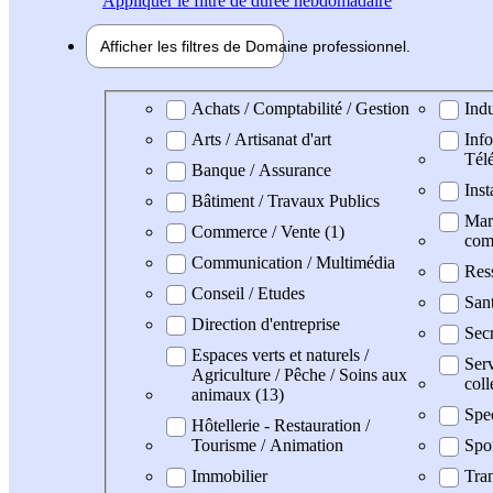
Appliquer
le filtre de durée hebdomadaire
Afficher les filtres de
Domaine pro
fessionnel
Domaine professionel
Achats / Comptabilité / Gestion
Indu
Arts / Artisanat d'art
Info
Tél
Banque / Assurance
Inst
Bâtiment / Travaux Publics
Mark
Commerce / Vente (1)
com
Communication / Multimédia
Res
Conseil / Etudes
San
Direction d'entreprise
Secr
Espaces verts et naturels /
Serv
Agriculture / Pêche / Soins aux
coll
animaux (13)
Spe
Hôtellerie - Restauration /
Tourisme / Animation
Spo
Immobilier
Tran