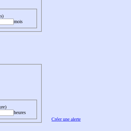
s)
mois
ure)
heures
Créer une alerte