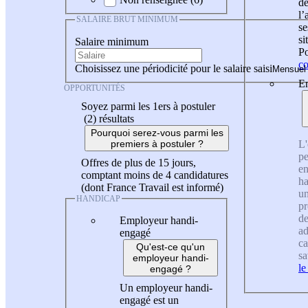
de
l
SALAIRE BRUT MINIMUM
se
si
Salaire minimum
Po
co
Choisissez une périodicité pour le salaire saisi
En
OPPORTUNITÉS
Soyez parmi les 1ers à postuler
(2)
résultats
Pourquoi serez-vous parmi les
L'
premiers à postuler ?
pe
Offres de plus de 15 jours,
en
comptant moins de 4 candidatures
ha
(dont France Travail est informé)
un
HANDICAP
pr
de
Employeur handi-
ad
engagé
ca
Qu'est-ce qu'un
sa
employeur handi-
le
engagé ?
Un employeur handi-
engagé est un