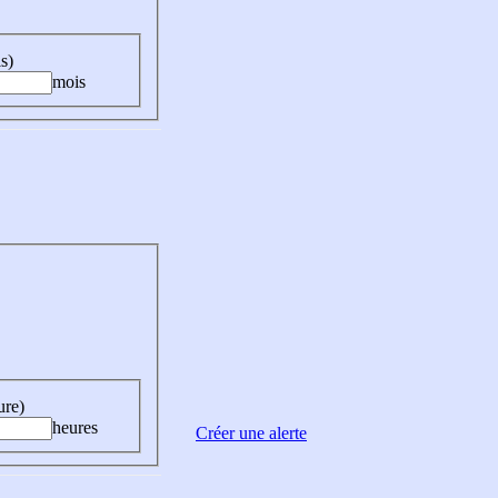
s)
mois
ure)
heures
Créer une alerte