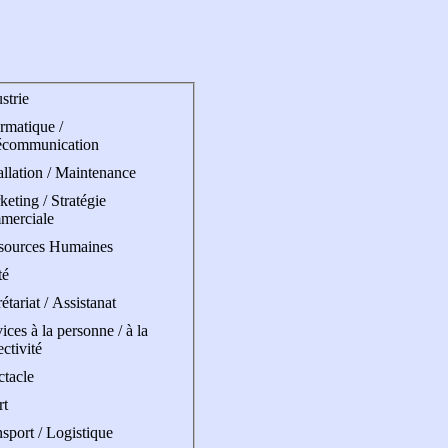
strie
rmatique /
écommunication
allation / Maintenance
eting / Stratégie
merciale
sources Humaines
té
étariat / Assistanat
ices à la personne / à la
ectivité
ctacle
rt
sport / Logistique