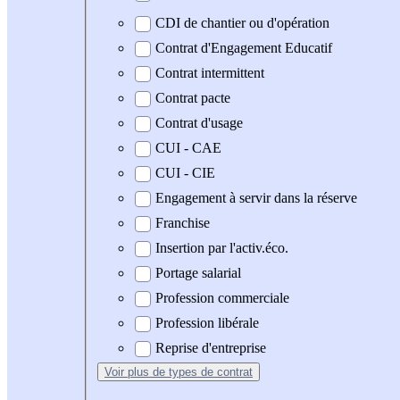
CDI de chantier ou d'opération
Contrat d'Engagement Educatif
Contrat intermittent
Contrat pacte
Contrat d'usage
CUI - CAE
CUI - CIE
Engagement à servir dans la réserve
Franchise
Insertion par l'activ.éco.
Portage salarial
Profession commerciale
Profession libérale
Reprise d'entreprise
Voir plus
de types de contrat