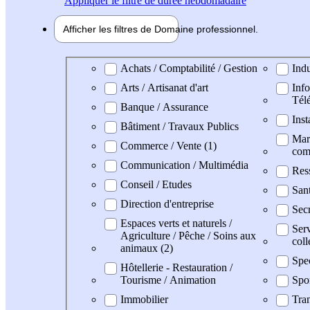
Appliquer
le filtre de durée hebdomadaire
Afficher les filtres de
Domaine pro
fessionnel
Domaine professionel
Achats / Comptabilité / Gestion
Indu
Arts / Artisanat d'art
Info
Tél
Banque / Assurance
Inst
Bâtiment / Travaux Publics
Mark
Commerce / Vente (1)
com
Communication / Multimédia
Res
Conseil / Etudes
San
Direction d'entreprise
Secr
Espaces verts et naturels /
Serv
Agriculture / Pêche / Soins aux
coll
animaux (2)
Spe
Hôtellerie - Restauration /
Tourisme / Animation
Spo
Immobilier
Tran