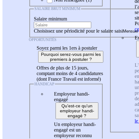
de
l
SALAIRE BRUT MINIMUM
se
si
Salaire minimum
Po
co
Choisissez une périodicité pour le salaire saisi
En
OPPORTUNITÉS
Soyez parmi les 1ers à postuler
Pourquoi serez-vous parmi les
premiers à postuler ?
L'
Offres de plus de 15 jours,
pe
comptant moins de 4 candidatures
en
(dont France Travail est informé)
ha
HANDICAP
un
pr
Employeur handi-
de
engagé
ad
Qu'est-ce qu'un
ca
employeur handi-
sa
engagé ?
le
Un employeur handi-
engagé est un
employeur reconnu