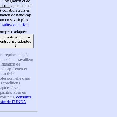
 l’intégration et de
’accompagnement de
s collaborateurs en
tuation de handicap.
ur en savoir plus,
nsultez cet article
.
treprise adaptée
Qu'est-ce qu'une
entreprise adaptée
?
entreprise adaptée
rmet à un travailleur
 situation de
ndicap d'exercer
e activité
ofessionnelle dans
s conditions
aptées à ses
pacités. Pour en
voir plus,
consultez
 site de l’UNEA
.