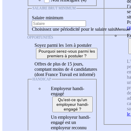
de
l
SALAIRE BRUT MINIMUM
se
si
Salaire minimum
Po
co
Choisissez une périodicité pour le salaire saisi
En
OPPORTUNITÉS
Soyez parmi les 1ers à postuler
Pourquoi serez-vous parmi les
premiers à postuler ?
L'
Offres de plus de 15 jours,
pe
comptant moins de 4 candidatures
en
(dont France Travail est informé)
ha
HANDICAP
un
pr
Employeur handi-
de
engagé
ad
Qu'est-ce qu'un
ca
employeur handi-
sa
engagé ?
le
Un employeur handi-
engagé est un
employeur reconnu