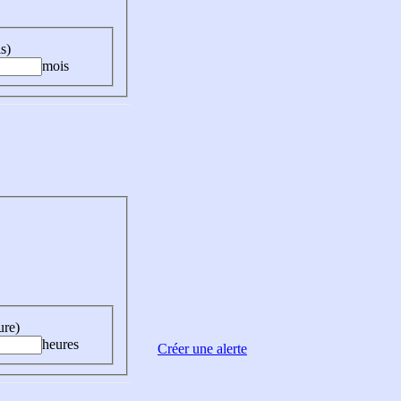
s)
mois
ure)
heures
Créer une alerte