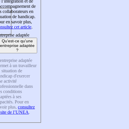
 l’intégration et de
’accompagnement de
s collaborateurs en
tuation de handicap.
ur en savoir plus,
nsultez cet article
.
treprise adaptée
Qu'est-ce qu'une
entreprise adaptée
?
entreprise adaptée
rmet à un travailleur
 situation de
ndicap d'exercer
e activité
ofessionnelle dans
s conditions
aptées à ses
pacités. Pour en
voir plus,
consultez
 site de l’UNEA
.