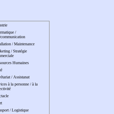
strie
rmatique /
écommunication
allation / Maintenance
eting / Stratégie
merciale
sources Humaines
té
étariat / Assistanat
ices à la personne / à la
ectivité
ctacle
rt
sport / Logistique