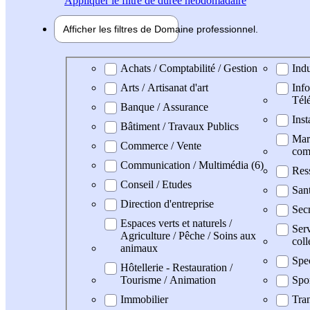
Appliquer
le filtre de durée hebdomadaire
Afficher les filtres de
Domaine pro
fessionnel
Domaine professionel
Achats / Comptabilité / Gestion
Indu
Arts / Artisanat d'art
Info
Tél
Banque / Assurance
Inst
Bâtiment / Travaux Publics
Mark
Commerce / Vente
com
Communication / Multimédia (6)
Res
Conseil / Etudes
San
Direction d'entreprise
Secr
Espaces verts et naturels /
Serv
Agriculture / Pêche / Soins aux
coll
animaux
Spe
Hôtellerie - Restauration /
Tourisme / Animation
Spo
Immobilier
Tran