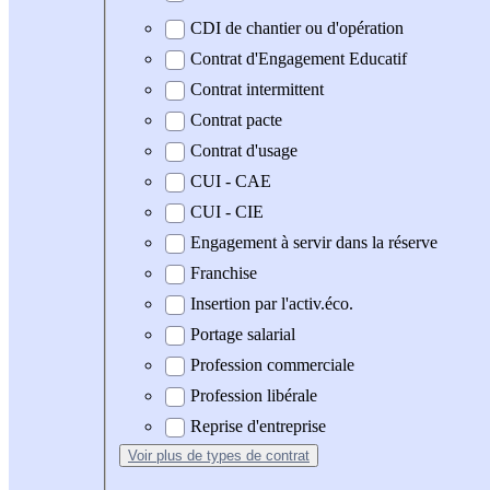
CDI de chantier ou d'opération
Contrat d'Engagement Educatif
Contrat intermittent
Contrat pacte
Contrat d'usage
CUI - CAE
CUI - CIE
Engagement à servir dans la réserve
Franchise
Insertion par l'activ.éco.
Portage salarial
Profession commerciale
Profession libérale
Reprise d'entreprise
Voir plus
de types de contrat