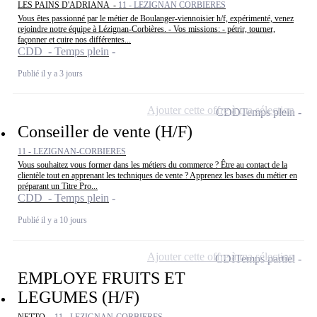
LES PAINS D'ADRIANA -
11 - LEZIGNAN CORBIERES
Vous êtes passionné par le métier de Boulanger-viennoisier h/f, expérimenté, venez
rejoindre notre équipe à Lézignan-Corbières. - Vos missions: - pétrir, tourner,
façonner et cuire nos différentes...
CDD - Temps plein
Publié il y a 3 jours
Ajouter cette offre à ma sélection
CDD
Temps plein
Conseiller de vente (H/F)
11 - LEZIGNAN-CORBIERES
Vous souhaitez vous former dans les métiers du commerce ? Être au contact de la
clientèle tout en apprenant les techniques de vente ? Apprenez les bases du métier en
préparant un Titre Pro...
CDD - Temps plein
Publié il y a 10 jours
Ajouter cette offre à ma sélection
CDI
Temps partiel
EMPLOYE FRUITS ET
LEGUMES (H/F)