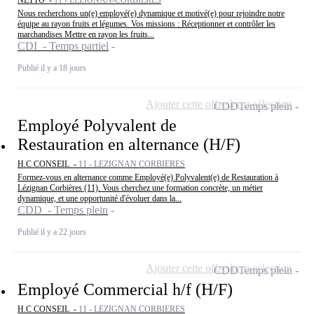
NETTO -
11 - LEZIGNAN-CORBIERES
Nous recherchons un(e) employé(e) dynamique et motivé(e) pour rejoindre notre
équipe au rayon fruits et légumes. Vos missions : Réceptionner et contrôler les
marchandises Mettre en rayon les fruits...
CDI - Temps partiel
Publié il y a 18 jours
Ajouter cette offre à ma sélection
CDD
Temps plein
Employé Polyvalent de
Restauration en alternance (H/F)
H.C CONSEIL -
11 - LEZIGNAN CORBIERES
Formez-vous en alternance comme Employé(e) Polyvalent(e) de Restauration à
Lézignan Corbières (11). Vous cherchez une formation concrète, un métier
dynamique, et une opportunité d'évoluer dans la...
CDD - Temps plein
Publié il y a 22 jours
Ajouter cette offre à ma sélection
CDD
Temps plein
Employé Commercial h/f (H/F)
H.C CONSEIL -
11 - LEZIGNAN CORBIERES