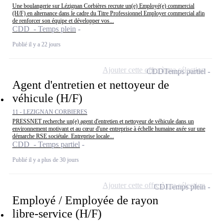
Une boulangerie sur Lézignan Corbières recrute un(e) Employé(e) commercial
(H/F) en alternance dans le cadre du Titre Professionnel Employer commercial afin
de renforcer son équipe et développer vos...
CDD - Temps plein
Publié il y a 22 jours
Ajouter cette offre à ma sélection
CDD
Temps partiel
Agent d'entretien et nettoyeur de
véhicule (H/F)
11 - LEZIGNAN CORBIERES
PRESSNET recherche un(e) agent d'entretien et nettoyeur de véhicule dans un
environnement motivant et au cœur d'une entreprise à échelle humaine axée sur une
démarche RSE sociétale. Entreprise locale...
CDD - Temps partiel
Publié il y a plus de 30 jours
Ajouter cette offre à ma sélection
CDI
Temps plein
Employé / Employée de rayon
libre-service (H/F)