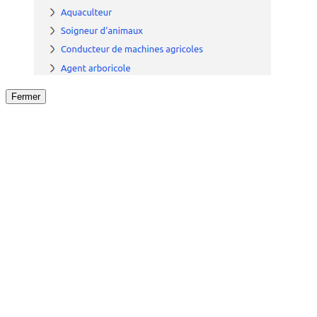
Fermer
Fermer
le détail de l'offre
/
Offre
sur
Offre précéden