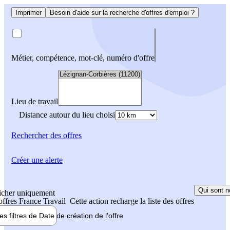
Imprimer
Besoin d'aide sur la recherche d'offres d'emploi ?
Métier, compétence, mot-clé, numéro d'offre
Lieu de travail
Distance autour du lieu choisi
Rechercher
des offres
Créer une alerte
Qui sont n
icher uniquement
 offres France Travail
Cette action recharge la liste des offres
les filtres de
Date de création
de l'offre