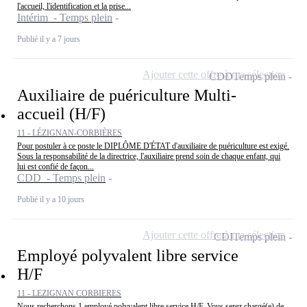
l'accueil, l'identification et la prise...
Intérim - Temps plein
Publié il y a 7 jours
Ajouter cette offre à ma sélection
CDD
Temps plein
Auxiliaire de puériculture Multi-
accueil (H/F)
11 - LÉZIGNAN-CORBIÈRES
Pour postuler à ce poste le DIPLÔME D'ÉTAT d'auxiliaire de puériculture est exigé.
Sous la responsabilité de la directrice, l'auxiliaire prend soin de chaque enfant, qui
lui est confié de façon...
CDD - Temps plein
Publié il y a 10 jours
Ajouter cette offre à ma sélection
CDI
Temps plein
Employé polyvalent libre service
H/F
11 - LEZIGNAN CORBIERES
Nous recherchons 1 employé polyvalent libre service H/F. Vous serez chargé(e) de