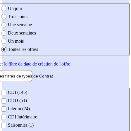
e création de l'offre
Un jour
Trois jours
Une semaine
Deux semaines
Un mois
Toutes les offres
er
le filtre de date de création de l'offre
les filtres de types de
Contrat
de contrat
CDI (145)
CDD (51)
Intérim (74)
CDI Intérimaire
Saisonnier (1)