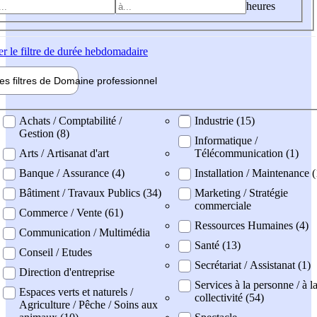
heures
er
le filtre de durée hebdomadaire
les filtres de
Domaine pro
fessionnel
ne professionel
Achats / Comptabilité /
Industrie (15)
Gestion (8)
Informatique /
Arts / Artisanat d'art
Télécommunication (1)
Banque / Assurance (4)
Installation / Maintenance (
Bâtiment / Travaux Publics (34)
Marketing / Stratégie
commerciale
Commerce / Vente (61)
Ressources Humaines (4)
Communication / Multimédia
Santé (13)
Conseil / Etudes
Secrétariat / Assistanat (1)
Direction d'entreprise
Services à la personne / à l
Espaces verts et naturels /
collectivité (54)
Agriculture / Pêche / Soins aux