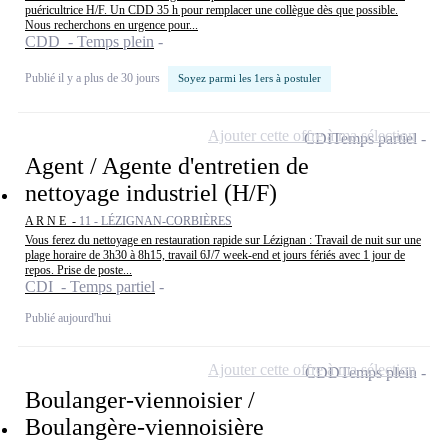
puéricultrice H/F. Un CDD 35 h pour remplacer une collègue dès que possible.
Nous recherchons en urgence pour...
CDD - Temps plein
Publié il y a plus de 30 jours
Soyez parmi les 1ers à postuler
Ajouter cette offre à ma sélection
CDI
Temps partiel
Agent / Agente d'entretien de
nettoyage industriel (H/F)
A R N E -
11 - LÉZIGNAN-CORBIÈRES
Vous ferez du nettoyage en restauration rapide sur Lézignan : Travail de nuit sur une
plage horaire de 3h30 à 8h15, travail 6J/7 week-end et jours fériés avec 1 jour de
repos. Prise de poste...
CDI - Temps partiel
Publié aujourd'hui
Ajouter cette offre à ma sélection
CDD
Temps plein
Boulanger-viennoisier /
Boulangère-viennoisière