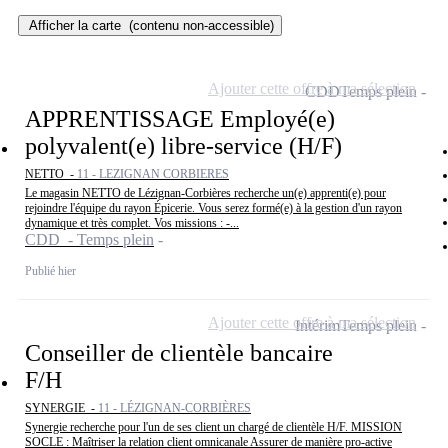
Afficher la carte
(contenu non-accessible)
Ajouter cette offre à ma sélection
CDD
Temps plein
APPRENTISSAGE Employé(e)
polyvalent(e) libre-service (H/F)
NETTO -
11 - LEZIGNAN CORBIERES
Le magasin NETTO de Lézignan-Corbières recherche un(e) apprenti(e) pour
rejoindre l'équipe du rayon Épicerie. Vous serez formé(e) à la gestion d'un rayon
dynamique et très complet. Vos missions : -...
CDD - Temps plein
Publié hier
Ajouter cette offre à ma sélection
Intérim
Temps plein
Conseiller de clientèle bancaire
F/H
SYNERGIE -
11 - LÉZIGNAN-CORBIÈRES
Synergie recherche pour l'un de ses client un chargé de clientèle H/F. MISSION
SOCLE : Maîtriser la relation client omnicanale Assurer de manière pro-active