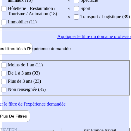
animaux (10)
Spectacle
Hôtellerie - Restauration /
Sport
Tourisme / Animation (18)
Transport / Logistique (39)
Immobilier (11)
Appliquer
le filtre du domaine professi
es filtres liés à l'
Expérience
demandée
ience demandée
Moins de 1 an (11)
De 1 à 3 ans (93)
Plus de 3 ans (23)
Non renseignée (35)
er
le filtre de l'expérience demandée
Plus De
Filtres
IFICATION
par France travail,