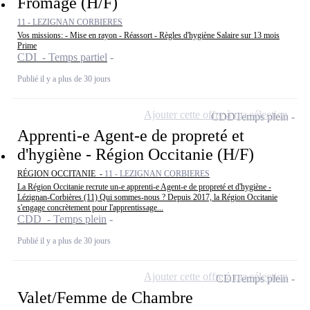
Fromage (H/F)
11 - LEZIGNAN CORBIERES
Vos missions: - Mise en rayon - Réassort - Règles d'hygiène Salaire sur 13 mois
Prime
CDI - Temps partiel
Publié il y a plus de 30 jours
Ajouter cette offre à ma sélection
CDD
Temps plein
Apprenti-e Agent-e de propreté et
d'hygiène - Région Occitanie (H/F)
RÉGION OCCITANIE -
11 - LEZIGNAN CORBIERES
La Région Occitanie recrute un-e apprenti-e Agent-e de propreté et d'hygiène -
Lézignan-Corbières (11) Qui sommes-nous ? Depuis 2017, la Région Occitanie
s'engage concrètement pour l'apprentissage...
CDD - Temps plein
Publié il y a plus de 30 jours
Ajouter cette offre à ma sélection
CDI
Temps plein
Valet/Femme de Chambre