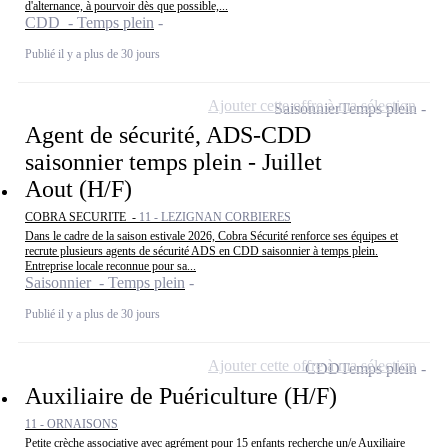
d'alternance, à pourvoir dès que possible,...
CDD - Temps plein
Publié il y a plus de 30 jours
Ajouter cette offre à ma sélection
Saisonnier
Temps plein
Agent de sécurité, ADS-CDD
saisonnier temps plein - Juillet
Aout (H/F)
COBRA SECURITE -
11 - LEZIGNAN CORBIERES
Dans le cadre de la saison estivale 2026, Cobra Sécurité renforce ses équipes et
recrute plusieurs agents de sécurité ADS en CDD saisonnier à temps plein.
Entreprise locale reconnue pour sa...
Saisonnier - Temps plein
Publié il y a plus de 30 jours
Ajouter cette offre à ma sélection
CDD
Temps plein
Auxiliaire de Puériculture (H/F)
11 - ORNAISONS
Petite crèche associative avec agrément pour 15 enfants recherche un/e Auxiliaire