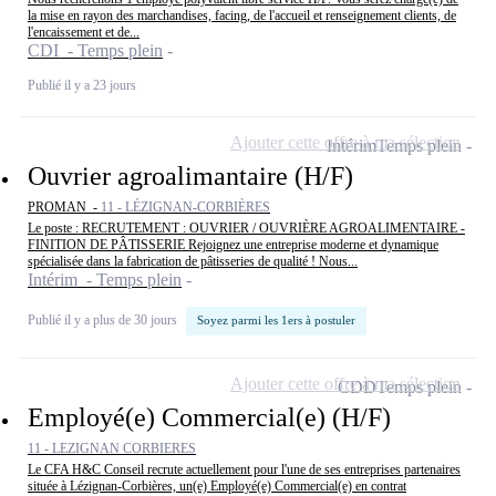
la mise en rayon des marchandises, facing, de l'accueil et renseignement clients, de
l'encaissement et de...
CDI - Temps plein
Publié il y a 23 jours
Ajouter cette offre à ma sélection
Intérim
Temps plein
Ouvrier agroalimantaire (H/F)
PROMAN -
11 - LÉZIGNAN-CORBIÈRES
Le poste : RECRUTEMENT : OUVRIER / OUVRIÈRE AGROALIMENTAIRE -
FINITION DE PÂTISSERIE Rejoignez une entreprise moderne et dynamique
spécialisée dans la fabrication de pâtisseries de qualité ! Nous...
Intérim - Temps plein
Publié il y a plus de 30 jours
Soyez parmi les 1ers à postuler
Ajouter cette offre à ma sélection
CDD
Temps plein
Employé(e) Commercial(e) (H/F)
11 - LEZIGNAN CORBIERES
Le CFA H&C Conseil recrute actuellement pour l'une de ses entreprises partenaires
située à Lézignan-Corbières, un(e) Employé(e) Commercial(e) en contrat