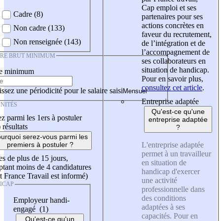
Cap emploi et ses
Cadre (8)
partenaires pour ses
actions concrètes en
Non cadre (133)
faveur du recrutement,
Non renseignée (143)
de l’intégration et de
l’accompagnement de
IRE BRUT MINIMUM
ses collaborateurs en
situation de handicap.
re minimum
Pour en savoir plus,
consultez cet article
.
ssez une périodicité pour le salaire saisi
Entreprise adaptée
NITÉS
Qu'est-ce qu'une
z parmi les 1ers à postuler
entreprise adaptée
)
résultats
?
urquoi serez-vous parmi les
L'entreprise adaptée
premiers à postuler ?
permet à un travailleur
es de plus de 15 jours,
en situation de
tant moins de 4 candidatures
handicap d'exercer
t France Travail est informé)
une activité
ICAP
professionnelle dans
des conditions
Employeur handi-
adaptées à ses
engagé (1)
capacités. Pour en
Qu'est-ce qu'un