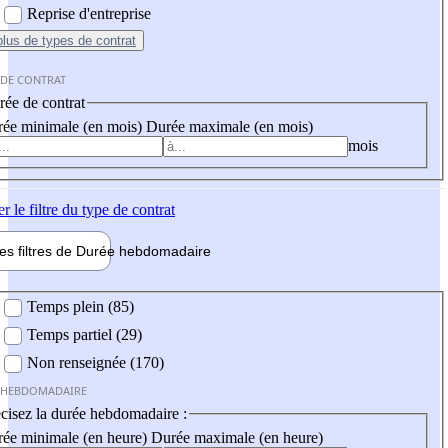
Reprise d'entreprise
plus
de types de contrat
 DE CONTRAT
ée de contrat
ée minimale (en mois)
Durée maximale (en mois)
mois
er
le filtre du type de contrat
les filtres de
Durée hebdo
madaire
 hebdomadaire
Temps plein (85)
Temps partiel (29)
Non renseignée (170)
 HEBDOMADAIRE
cisez la durée hebdomadaire :
ée minimale (en heure)
Durée maximale (en heure)