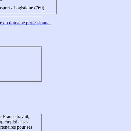
sport / Logistique (760)
tre du domaine professionnel
r France travail,
p emploi et ses
rtenaires pour ses