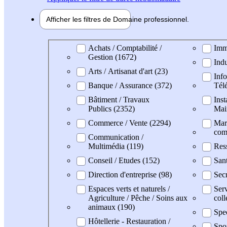
Afficher les filtres de
Domaine pro
fessionnel
Domaine professionel
Achats / Comptabilité /
Imm
Gestion (1672)
Indu
Arts / Artisanat d'art (23)
Info
Banque / Assurance (372)
Tél
Bâtiment / Travaux
Inst
Publics (2352)
Mai
Commerce / Vente (2294)
Mark
com
Communication /
Multimédia (119)
Res
Conseil / Etudes (152)
San
Direction d'entreprise (98)
Secr
Espaces verts et naturels /
Serv
Agriculture / Pêche / Soins aux
coll
animaux (190)
Spec
Hôtellerie - Restauration /
Spo