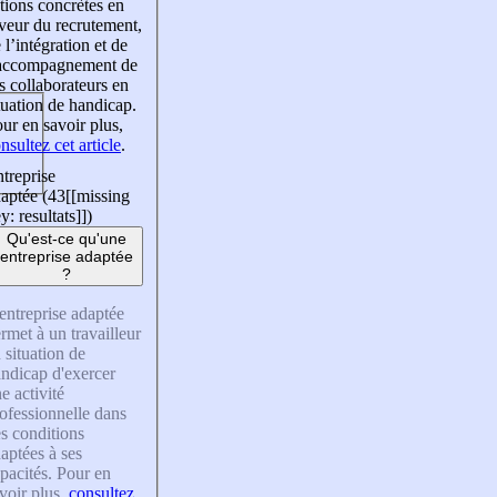
tions concrètes en
veur du recrutement,
 l’intégration et de
’accompagnement de
s collaborateurs en
tuation de handicap.
ur en savoir plus,
nsultez cet article
.
treprise
aptée (43
[[missing
y: resultats]]
)
Qu'est-ce qu'une
entreprise adaptée
?
entreprise adaptée
rmet à un travailleur
 situation de
ndicap d'exercer
e activité
ofessionnelle dans
s conditions
aptées à ses
pacités. Pour en
voir plus,
consultez