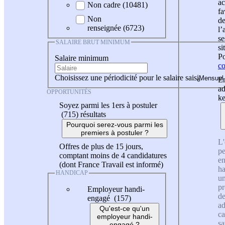
ac
Non cadre (10481)
fa
Non
de
renseignée (6723)
l
se
SALAIRE BRUT MINIMUM
si
Po
Salaire minimum
co
Choisissez une périodicité pour le salaire saisi
En
ad
OPPORTUNITÉS
ke
Soyez parmi les 1ers à postuler
(715)
résultats
Pourquoi serez-vous parmi les
premiers à postuler ?
L'
Offres de plus de 15 jours,
pe
comptant moins de 4 candidatures
en
(dont France Travail est informé)
ha
HANDICAP
un
pr
Employeur handi-
de
engagé (157)
ad
Qu'est-ce qu'un
ca
employeur handi-
sa
engagé ?