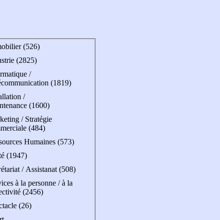
obilier (526)
strie (2825)
rmatique /
écommunication (1819)
allation /
ntenance (1600)
eting / Stratégie
merciale (484)
sources Humaines (573)
té (1947)
étariat / Assistanat (508)
ices à la personne / à la
ectivité (2456)
tacle (26)
rt