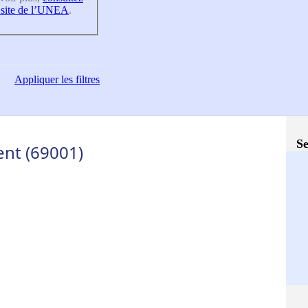
 site de l’UNEA
.
Appliquer
les filtres
Se
ent (69001)