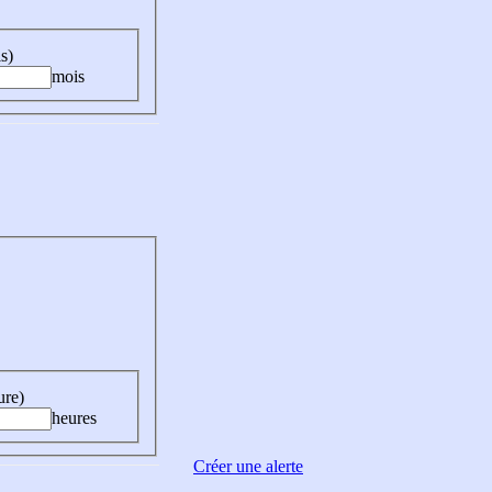
s)
mois
ure)
heures
Créer une alerte