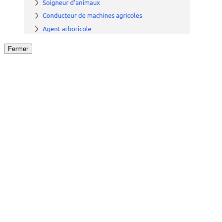
Fermer
Fermer
le détail de l'offre
/
Offre
sur
Offre précéden