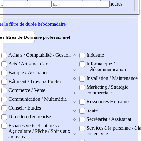
heures
er
le filtre de durée hebdomadaire
les filtres de
Domaine pro
fessionnel
ne professionel
Achats / Comptabilité / Gestion
Industrie
Arts / Artisanat d'art
Informatique /
Télécommunication
Banque / Assurance
Installation / Maintenance
Bâtiment / Travaux Publics
Marketing / Stratégie
Commerce / Vente
commerciale
Communication / Multimédia
Ressources Humaines
Conseil / Etudes
Santé
Direction d'entreprise
Secrétariat / Assistanat
Espaces verts et naturels /
Services à la personne / à l
Agriculture / Pêche / Soins aux
collectivité
animaux