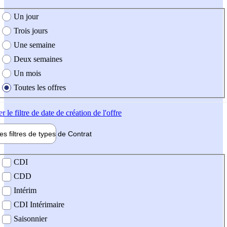
e création de l'offre
Un jour
Trois jours
Une semaine
Deux semaines
Un mois
Toutes les offres
er
le filtre de date de création de l'offre
les filtres de types de
Contrat
de contrat
CDI
CDD
Intérim
CDI Intérimaire
Saisonnier