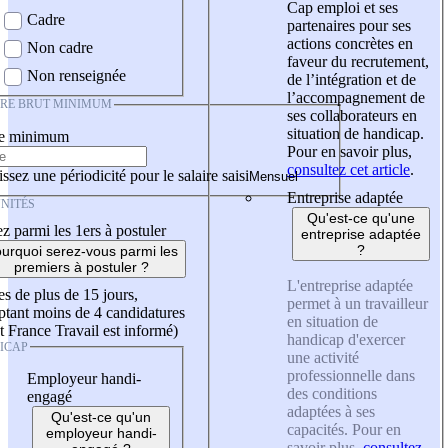
Cap emploi et ses
Cadre
partenaires pour ses
actions concrètes en
Non cadre
faveur du recrutement,
Non renseignée
de l’intégration et de
l’accompagnement de
IRE BRUT MINIMUM
ses collaborateurs en
situation de handicap.
re minimum
Pour en savoir plus,
consultez cet article
.
ssez une périodicité pour le salaire saisi
Entreprise adaptée
NITÉS
Qu'est-ce qu'une
z parmi les 1ers à postuler
entreprise adaptée
?
urquoi serez-vous parmi les
premiers à postuler ?
L'entreprise adaptée
es de plus de 15 jours,
permet à un travailleur
tant moins de 4 candidatures
en situation de
t France Travail est informé)
handicap d'exercer
ICAP
une activité
professionnelle dans
Employeur handi-
des conditions
engagé
adaptées à ses
Qu'est-ce qu'un
capacités. Pour en
employeur handi-
savoir plus,
consultez