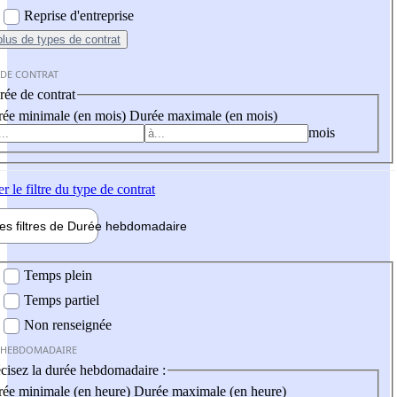
Reprise d'entreprise
plus
de types de contrat
 DE CONTRAT
ée de contrat
ée minimale (en mois)
Durée maximale (en mois)
mois
er
le filtre du type de contrat
les filtres de
Durée hebdo
madaire
 hebdomadaire
Temps plein
Temps partiel
Non renseignée
 HEBDOMADAIRE
cisez la durée hebdomadaire :
ée minimale (en heure)
Durée maximale (en heure)