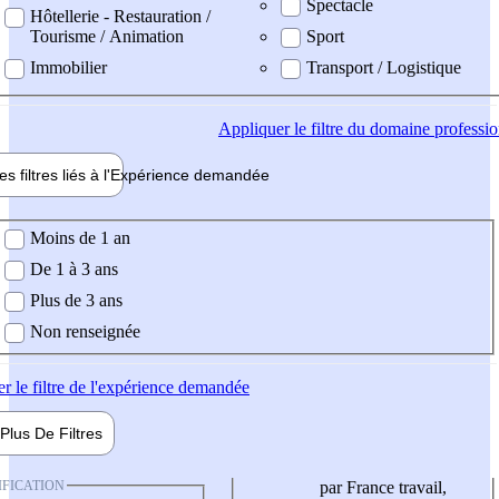
Spectacle
Hôtellerie - Restauration /
Tourisme / Animation
Sport
Immobilier
Transport / Logistique
Appliquer
le filtre du domaine professi
es filtres liés à l'
Expérience
demandée
ience demandée
Moins de 1 an
De 1 à 3 ans
Plus de 3 ans
Non renseignée
er
le filtre de l'expérience demandée
Plus De
Filtres
IFICATION
par France travail,