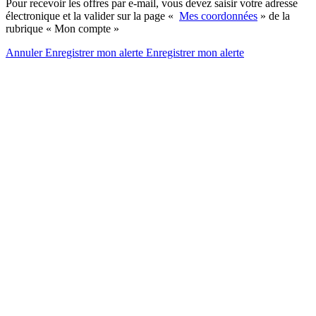
Pour recevoir les offres par e-mail, vous devez saisir votre adresse
électronique et la valider sur la page «
Mes coordonnées
» de la
rubrique « Mon compte »
Annuler
Enregistrer mon alerte
Enregistrer
mon alerte