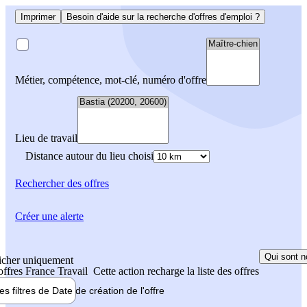
Imprimer
Besoin d'aide sur la recherche d'offres d'emploi ?
Métier, compétence, mot-clé, numéro d'offre
Lieu de travail
Distance autour du lieu choisi
Rechercher
des offres
Créer une alerte
Qui sont n
icher uniquement
 offres France Travail
Cette action recharge la liste des offres
les filtres de
Date de création
de l'offre