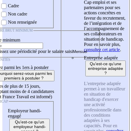
Cap emploi et ses
Cadre
partenaires pour ses
actions concrètes en
Non cadre
faveur du recrutement,
Non renseignée
de l’intégration et de
l’accompagnement de
IRE BRUT MINIMUM
ses collaborateurs en
situation de handicap.
re minimum
Pour en savoir plus,
consultez cet article
.
ssez une périodicité pour le salaire saisi
Entreprise adaptée
NITÉS
Qu'est-ce qu'une
z parmi les 1ers à postuler
entreprise adaptée
?
urquoi serez-vous parmi les
premiers à postuler ?
L'entreprise adaptée
es de plus de 15 jours,
permet à un travailleur
tant moins de 4 candidatures
en situation de
t France Travail est informé)
handicap d'exercer
ICAP
une activité
professionnelle dans
Employeur handi-
des conditions
engagé
adaptées à ses
Qu'est-ce qu'un
capacités. Pour en
employeur handi-
savoir plus,
consultez