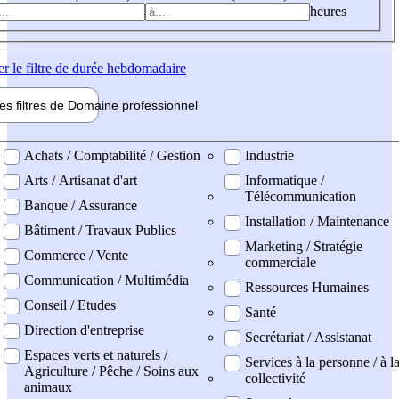
heures
er
le filtre de durée hebdomadaire
les filtres de
Domaine pro
fessionnel
ne professionel
Achats / Comptabilité / Gestion
Industrie
Arts / Artisanat d'art
Informatique /
Télécommunication
Banque / Assurance
Installation / Maintenance
Bâtiment / Travaux Publics
Marketing / Stratégie
Commerce / Vente
commerciale
Communication / Multimédia
Ressources Humaines
Conseil / Etudes
Santé
Direction d'entreprise
Secrétariat / Assistanat
Espaces verts et naturels /
Services à la personne / à l
Agriculture / Pêche / Soins aux
collectivité
animaux