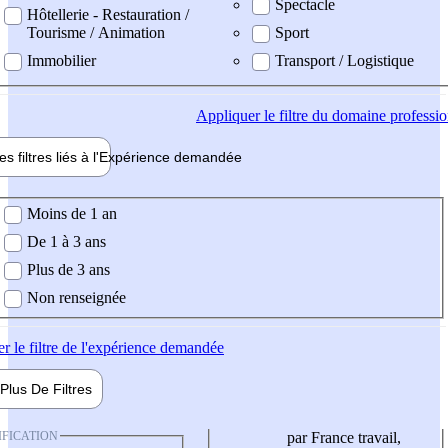
Spectacle
Hôtellerie - Restauration /
Tourisme / Animation
Sport
Immobilier
Transport / Logistique
Appliquer
le filtre du domaine professi
es filtres liés à l'
Expérience
demandée
ience demandée
Moins de 1 an
De 1 à 3 ans
Plus de 3 ans
Non renseignée
er
le filtre de l'expérience demandée
Plus De
Filtres
IFICATION
par France travail,