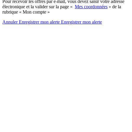
Pour recevoir les offres par e-mail, vous devez saisir votre adresse
électronique et la valider sur la page «
Mes coordonnées
» de la
rubrique « Mon compte »
Annuler
Enregistrer mon alerte
Enregistrer
mon alerte