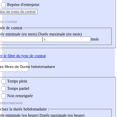
Reprise d'entreprise
plus
de types de contrat
 DE CONTRAT
ée de contrat
ée minimale (en mois)
Durée maximale (en mois)
mois
er
le filtre du type de contrat
les filtres de
Durée hebdo
madaire
 hebdomadaire
Temps plein
Temps partiel
Non renseignée
 HEBDOMADAIRE
cisez la durée hebdomadaire :
ée minimale (en heure)
Durée maximale (en heure)