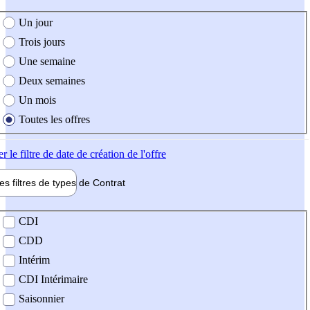
e création de l'offre
Un jour
Trois jours
Une semaine
Deux semaines
Un mois
Toutes les offres
er
le filtre de date de création de l'offre
les filtres de types de
Contrat
de contrat
CDI
CDD
Intérim
CDI Intérimaire
Saisonnier