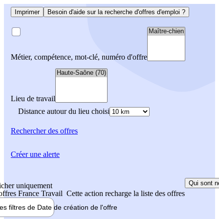
Imprimer
Besoin d'aide sur la recherche d'offres d'emploi ?
Métier, compétence, mot-clé, numéro d'offre
Lieu de travail
Distance autour du lieu choisi
Rechercher
des offres
Créer une alerte
Qui sont n
icher uniquement
 offres France Travail
Cette action recharge la liste des offres
les filtres de
Date de création
de l'offre