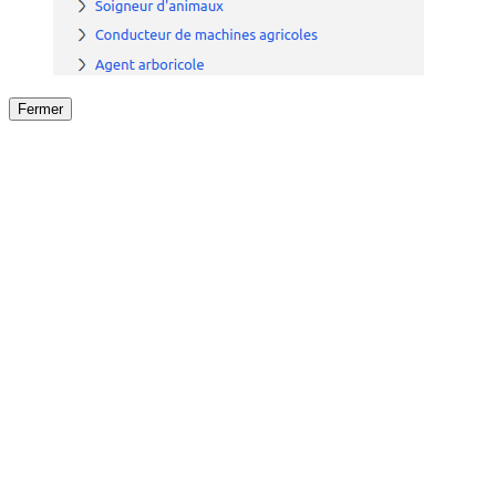
Fermer
Fermer
le détail de l'offre
/
Offre
sur
Offre précéden