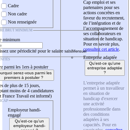
Cap emploi et ses
Cadre
partenaires pour ses
actions concrètes en
Non cadre
faveur du recrutement,
Non renseignée
de l’intégration et de
l’accompagnement de
IRE BRUT MINIMUM
ses collaborateurs en
situation de handicap.
re minimum
Pour en savoir plus,
consultez cet article
.
ssez une périodicité pour le salaire saisi
Entreprise adaptée
NITÉS
Qu'est-ce qu'une
z parmi les 1ers à postuler
entreprise adaptée
?
urquoi serez-vous parmi les
premiers à postuler ?
L'entreprise adaptée
es de plus de 15 jours,
permet à un travailleur
tant moins de 4 candidatures
en situation de
t France Travail est informé)
handicap d'exercer
ICAP
une activité
professionnelle dans
Employeur handi-
des conditions
engagé
adaptées à ses
Qu'est-ce qu'un
capacités. Pour en
employeur handi-
savoir plus,
consultez