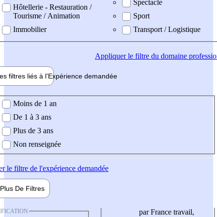
Spectacle
Hôtellerie - Restauration /
Tourisme / Animation
Sport
Immobilier
Transport / Logistique
Appliquer
le filtre du domaine professi
es filtres liés à l'
Expérience
demandée
ience demandée
Moins de 1 an
De 1 à 3 ans
Plus de 3 ans
Non renseignée
er
le filtre de l'expérience demandée
Plus De
Filtres
IFICATION
par France travail,