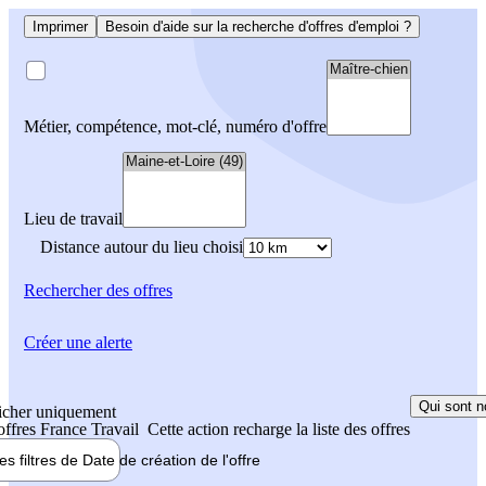
Imprimer
Besoin d'aide sur la recherche d'offres d'emploi ?
Métier, compétence, mot-clé, numéro d'offre
Lieu de travail
Distance autour du lieu choisi
Rechercher
des offres
Créer une alerte
Qui sont n
icher uniquement
 offres France Travail
Cette action recharge la liste des offres
les filtres de
Date de création
de l'offre