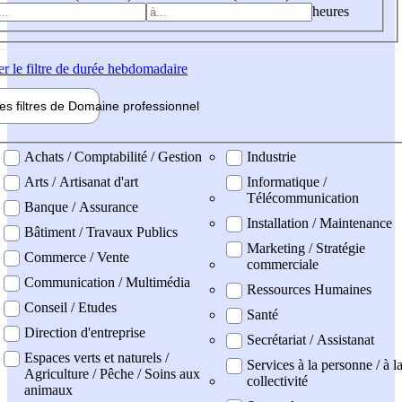
heures
er
le filtre de durée hebdomadaire
les filtres de
Domaine pro
fessionnel
ne professionel
Achats / Comptabilité / Gestion
Industrie
Arts / Artisanat d'art
Informatique /
Télécommunication
Banque / Assurance
Installation / Maintenance
Bâtiment / Travaux Publics
Marketing / Stratégie
Commerce / Vente
commerciale
Communication / Multimédia
Ressources Humaines
Conseil / Etudes
Santé
Direction d'entreprise
Secrétariat / Assistanat
Espaces verts et naturels /
Services à la personne / à l
Agriculture / Pêche / Soins aux
collectivité
animaux