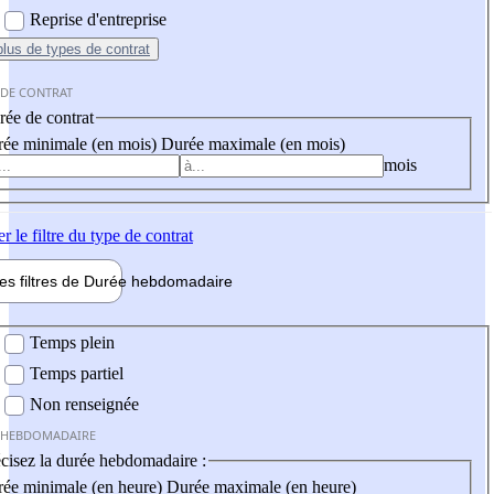
Reprise d'entreprise
plus
de types de contrat
 DE CONTRAT
ée de contrat
ée minimale (en mois)
Durée maximale (en mois)
mois
er
le filtre du type de contrat
les filtres de
Durée hebdo
madaire
 hebdomadaire
Temps plein
Temps partiel
Non renseignée
 HEBDOMADAIRE
cisez la durée hebdomadaire :
ée minimale (en heure)
Durée maximale (en heure)