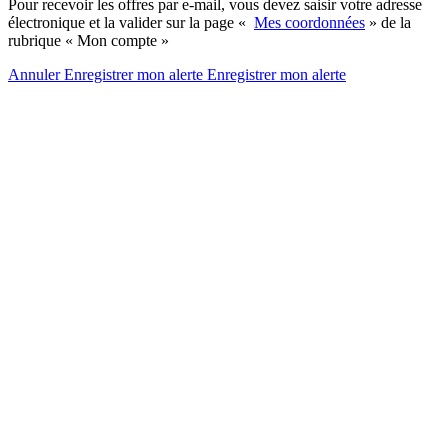
Pour recevoir les offres par e-mail, vous devez saisir votre adresse
électronique et la valider sur la page «
Mes coordonnées
» de la
rubrique « Mon compte »
Annuler
Enregistrer mon alerte
Enregistrer
mon alerte