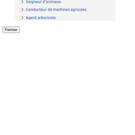
Fermer
Fermer
le détail de l'offre
/
Offre
sur
Offre précéden