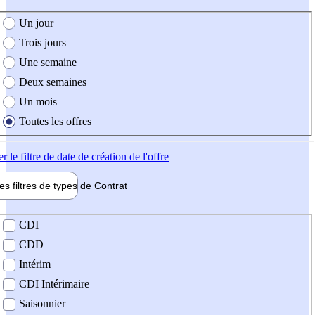
e création de l'offre
Un jour
Trois jours
Une semaine
Deux semaines
Un mois
Toutes les offres
er
le filtre de date de création de l'offre
les filtres de types de
Contrat
de contrat
CDI
CDD
Intérim
CDI Intérimaire
Saisonnier