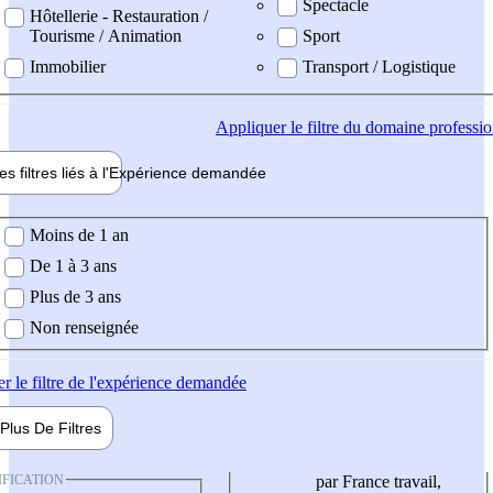
Spectacle
Hôtellerie - Restauration /
Tourisme / Animation
Sport
Immobilier
Transport / Logistique
Appliquer
le filtre du domaine professi
es filtres liés à l'
Expérience
demandée
ience demandée
Moins de 1 an
De 1 à 3 ans
Plus de 3 ans
Non renseignée
er
le filtre de l'expérience demandée
Plus De
Filtres
IFICATION
par France travail,