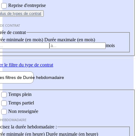
Reprise d'entreprise
plus
de types de contrat
 DE CONTRAT
ée de contrat
ée minimale (en mois)
Durée maximale (en mois)
mois
er
le filtre du type de contrat
les filtres de
Durée hebdo
madaire
 hebdomadaire
Temps plein
Temps partiel
Non renseignée
 HEBDOMADAIRE
cisez la durée hebdomadaire :
ée minimale (en heure)
Durée maximale (en heure)