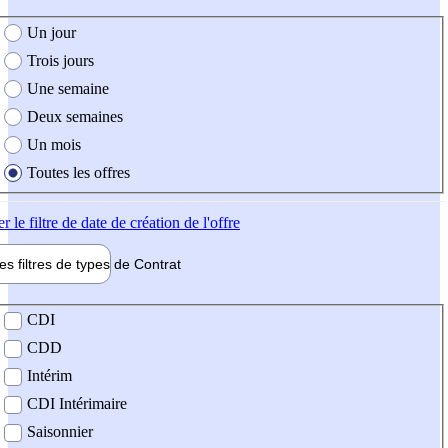
e création de l'offre
Un jour
Trois jours
Une semaine
Deux semaines
Un mois
Toutes les offres
er
le filtre de date de création de l'offre
les filtres de types de
Contrat
de contrat
CDI
CDD
Intérim
CDI Intérimaire
Saisonnier