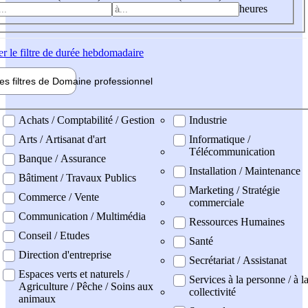
heures
er
le filtre de durée hebdomadaire
les filtres de
Domaine pro
fessionnel
ne professionel
Achats / Comptabilité / Gestion
Industrie
Arts / Artisanat d'art
Informatique /
Télécommunication
Banque / Assurance
Installation / Maintenance
Bâtiment / Travaux Publics
Marketing / Stratégie
Commerce / Vente
commerciale
Communication / Multimédia
Ressources Humaines
Conseil / Etudes
Santé
Direction d'entreprise
Secrétariat / Assistanat
Espaces verts et naturels /
Services à la personne / à l
Agriculture / Pêche / Soins aux
collectivité
animaux