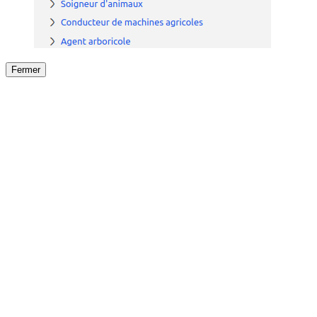
Fermer
Fermer
le détail de l'offre
/
Offre
sur
Offre précéden