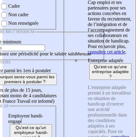
Cap emploi et ses
Cadre
partenaires pour ses
actions concrètes en
Non cadre
faveur du recrutement,
Non renseignée
de l’intégration et de
l’accompagnement de
IRE BRUT MINIMUM
ses collaborateurs en
situation de handicap.
re minimum
Pour en savoir plus,
consultez cet article
.
ssez une périodicité pour le salaire saisi
Entreprise adaptée
NITÉS
Qu'est-ce qu'une
z parmi les 1ers à postuler
entreprise adaptée
?
urquoi serez-vous parmi les
premiers à postuler ?
L'entreprise adaptée
es de plus de 15 jours,
permet à un travailleur
tant moins de 4 candidatures
en situation de
t France Travail est informé)
handicap d'exercer
ICAP
une activité
professionnelle dans
Employeur handi-
des conditions
engagé
adaptées à ses
Qu'est-ce qu'un
capacités. Pour en
employeur handi-
savoir plus,
consultez