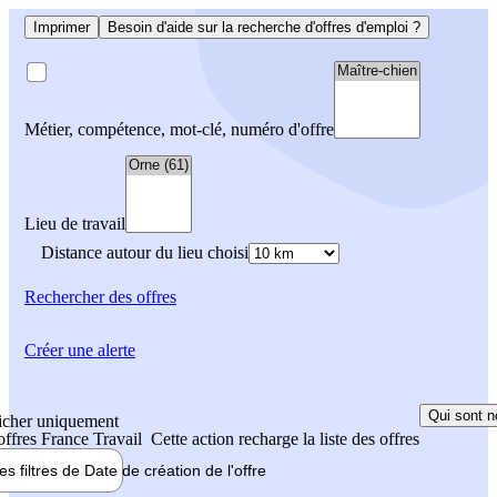
Imprimer
Besoin d'aide sur la recherche d'offres d'emploi ?
Métier, compétence, mot-clé, numéro d'offre
Lieu de travail
Distance autour du lieu choisi
Rechercher
des offres
Créer une alerte
Qui sont n
icher uniquement
 offres France Travail
Cette action recharge la liste des offres
les filtres de
Date de création
de l'offre