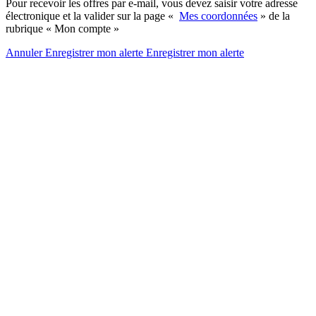
Pour recevoir les offres par e-mail, vous devez saisir votre adresse
électronique et la valider sur la page «
Mes coordonnées
» de la
rubrique « Mon compte »
Annuler
Enregistrer mon alerte
Enregistrer
mon alerte