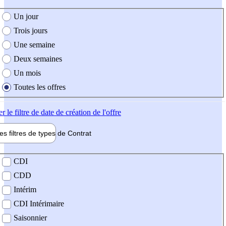
e création de l'offre
Un jour
Trois jours
Une semaine
Deux semaines
Un mois
Toutes les offres
er
le filtre de date de création de l'offre
les filtres de types de
Contrat
de contrat
CDI
CDD
Intérim
CDI Intérimaire
Saisonnier