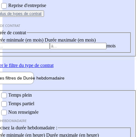
Reprise d'entreprise
plus
de types de contrat
 DE CONTRAT
ée de contrat
ée minimale (en mois)
Durée maximale (en mois)
mois
er
le filtre du type de contrat
les filtres de
Durée hebdo
madaire
 hebdomadaire
Temps plein
Temps partiel
Non renseignée
 HEBDOMADAIRE
cisez la durée hebdomadaire :
ée minimale (en heure)
Durée maximale (en heure)