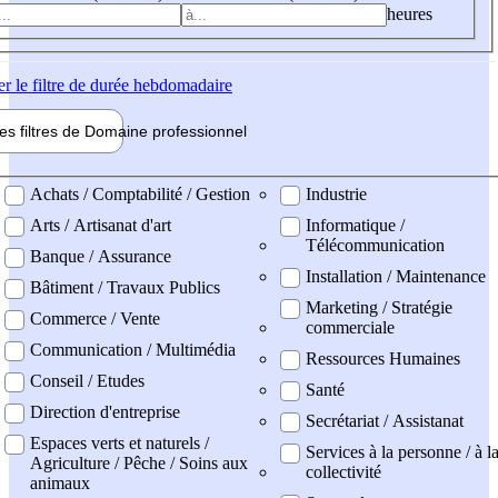
heures
er
le filtre de durée hebdomadaire
les filtres de
Domaine pro
fessionnel
ne professionel
Achats / Comptabilité / Gestion
Industrie
Arts / Artisanat d'art
Informatique /
Télécommunication
Banque / Assurance
Installation / Maintenance
Bâtiment / Travaux Publics
Marketing / Stratégie
Commerce / Vente
commerciale
Communication / Multimédia
Ressources Humaines
Conseil / Etudes
Santé
Direction d'entreprise
Secrétariat / Assistanat
Espaces verts et naturels /
Services à la personne / à l
Agriculture / Pêche / Soins aux
collectivité
animaux