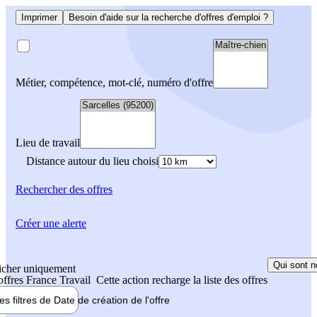
Imprimer
Besoin d'aide sur la recherche d'offres d'emploi ?
Métier, compétence, mot-clé, numéro d'offre
Lieu de travail
Distance autour du lieu choisi
Rechercher
des offres
Créer une alerte
Qui sont n
icher uniquement
 offres France Travail
Cette action recharge la liste des offres
les filtres de
Date de création
de l'offre