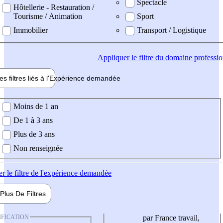
Spectacle
Hôtellerie - Restauration /
Tourisme / Animation
Sport
Immobilier
Transport / Logistique
Appliquer
le filtre du domaine professi
es filtres liés à l'
Expérience
demandée
ience demandée
Moins de 1 an
De 1 à 3 ans
Plus de 3 ans
Non renseignée
er
le filtre de l'expérience demandée
Plus De
Filtres
IFICATION
par France travail,