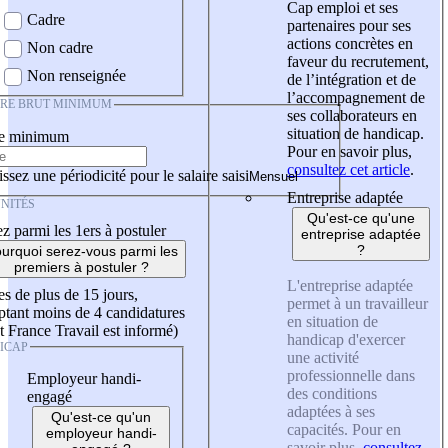
Cap emploi et ses
Cadre
partenaires pour ses
actions concrètes en
Non cadre
faveur du recrutement,
Non renseignée
de l’intégration et de
l’accompagnement de
IRE BRUT MINIMUM
ses collaborateurs en
situation de handicap.
re minimum
Pour en savoir plus,
consultez cet article
.
ssez une périodicité pour le salaire saisi
Entreprise adaptée
NITÉS
Qu'est-ce qu'une
z parmi les 1ers à postuler
entreprise adaptée
?
urquoi serez-vous parmi les
premiers à postuler ?
L'entreprise adaptée
es de plus de 15 jours,
permet à un travailleur
tant moins de 4 candidatures
en situation de
t France Travail est informé)
handicap d'exercer
ICAP
une activité
professionnelle dans
Employeur handi-
des conditions
engagé
adaptées à ses
Qu'est-ce qu'un
capacités. Pour en
employeur handi-
savoir plus,
consultez