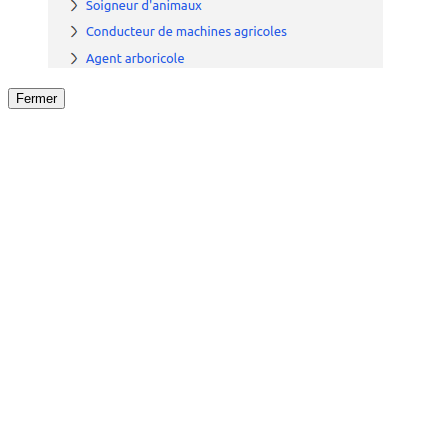
Fermer
Fermer
le détail de l'offre
/
Offre
sur
Offre précéden