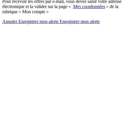
Pour recevoir les offres par e-mail, vous devez saisir votre adresse
électronique et la valider sur la page «
Mes coordonnées
» de la
rubrique « Mon compte »
Annuler
Enregistrer mon alerte
Enregistrer
mon alerte