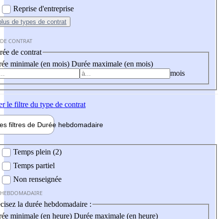
Reprise d'entreprise
plus
de types de contrat
 DE CONTRAT
ée de contrat
ée minimale (en mois)
Durée maximale (en mois)
mois
er
le filtre du type de contrat
les filtres de
Durée hebdo
madaire
 hebdomadaire
Temps plein (2)
Temps partiel
Non renseignée
 HEBDOMADAIRE
cisez la durée hebdomadaire :
ée minimale (en heure)
Durée maximale (en heure)