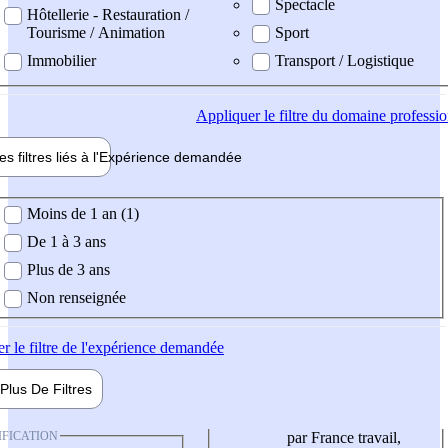
Spectacle
Hôtellerie - Restauration /
Tourisme / Animation
Sport
Immobilier
Transport / Logistique
Appliquer
le filtre du domaine professi
es filtres liés à l'
Expérience
demandée
ience demandée
Moins de 1 an (1)
De 1 à 3 ans
Plus de 3 ans
Non renseignée
er
le filtre de l'expérience demandée
Plus De
Filtres
IFICATION
par France travail,