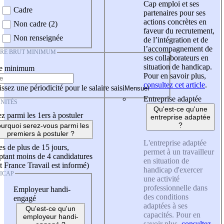
Cap emploi et ses
Cadre
partenaires pour ses
actions concrètes en
Non cadre (2)
faveur du recrutement,
Non renseignée
de l’intégration et de
l’accompagnement de
IRE BRUT MINIMUM
ses collaborateurs en
situation de handicap.
re minimum
Pour en savoir plus,
consultez cet article
.
ssez une périodicité pour le salaire saisi
Entreprise adaptée
NITÉS
Qu'est-ce qu'une
z parmi les 1ers à postuler
entreprise adaptée
?
urquoi serez-vous parmi les
premiers à postuler ?
L'entreprise adaptée
es de plus de 15 jours,
permet à un travailleur
tant moins de 4 candidatures
en situation de
t France Travail est informé)
handicap d'exercer
ICAP
une activité
professionnelle dans
Employeur handi-
des conditions
engagé
adaptées à ses
Qu'est-ce qu'un
capacités. Pour en
employeur handi-
savoir plus,
consultez