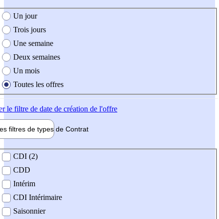
e création de l'offre
Un jour
Trois jours
Une semaine
Deux semaines
Un mois
Toutes les offres
er
le filtre de date de création de l'offre
les filtres de types de
Contrat
de contrat
CDI (2)
CDD
Intérim
CDI Intérimaire
Saisonnier