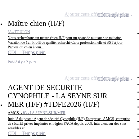
Ajouter cette offre à ma sélection
CDI
Temps plein
Maître chien (H/F)
83 - TOULON
Nous recherchons un maitre chien H/F pour un poste de nuit sur site militaire.
Vacation de 12h Profil de qualité recherché Carte professionnelle et SST à jour
Papiers du chien à jour...
CDI - Temps plein
Publié il y a 2 jours
Ajouter cette offre à ma sélection
CDI
Temps plein
AGENT DE SECURITE
CYNOPHILE - LA SEYNE SUR
MER (H/F) #TDFE2026 (H/F)
AMGS -
83 - LA SEYNE-SUR-MER
Intitulé du poste : Agent de sécurité Cynophile (H/F) Entreprise : AMGS, entreprise
de sécurité privée implantée en région PACA depuis 2009, intervient sur des sites
sensibles et...
CDI - Temps plein