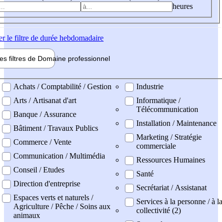
heures
er
le filtre de durée hebdomadaire
les filtres de
Domaine pro
fessionnel
ne professionel
Achats / Comptabilité / Gestion
Industrie
Arts / Artisanat d'art
Informatique /
Télécommunication
Banque / Assurance
Installation / Maintenance
Bâtiment / Travaux Publics
Marketing / Stratégie
Commerce / Vente
commerciale
Communication / Multimédia
Ressources Humaines
Conseil / Etudes
Santé
Direction d'entreprise
Secrétariat / Assistanat
Espaces verts et naturels /
Services à la personne / à l
Agriculture / Pêche / Soins aux
collectivité (2)
animaux