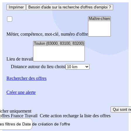
Imprimer
Besoin d'aide sur la recherche d'offres d'emploi ?
Métier, compétence, mot-clé, numéro d'offre
Lieu de travail
Distance autour du lieu choisi
Rechercher
des offres
Créer une alerte
Qui sont n
icher uniquement
 offres France Travail
Cette action recharge la liste des offres
les filtres de
Date de création
de l'offre