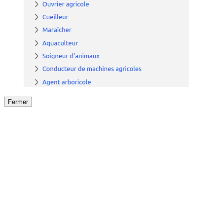
Fermer
Fermer
le détail de l'offre
/
Offre
sur
Offre précéden