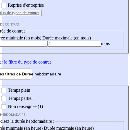
Reprise d'entreprise
plus
de types de contrat
 DE CONTRAT
ée de contrat
ée minimale (en mois)
Durée maximale (en mois)
mois
er
le filtre du type de contrat
les filtres de
Durée hebdo
madaire
 hebdomadaire
Temps plein
Temps partiel
Non renseignée (1)
 HEBDOMADAIRE
cisez la durée hebdomadaire :
ée minimale (en heure)
Durée maximale (en heure)