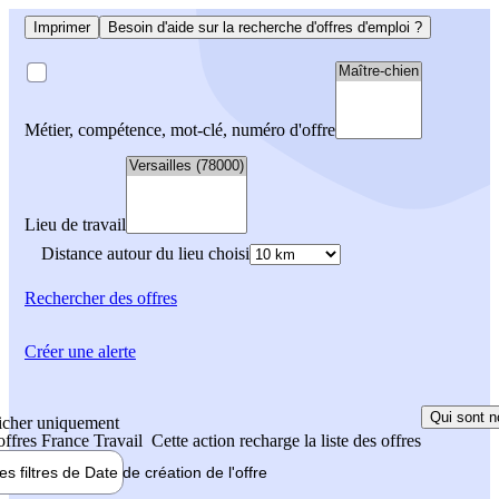
Imprimer
Besoin d'aide sur la recherche d'offres d'emploi ?
Métier, compétence, mot-clé, numéro d'offre
Lieu de travail
Distance autour du lieu choisi
Rechercher
des offres
Créer une alerte
Qui sont n
icher uniquement
 offres France Travail
Cette action recharge la liste des offres
les filtres de
Date de création
de l'offre