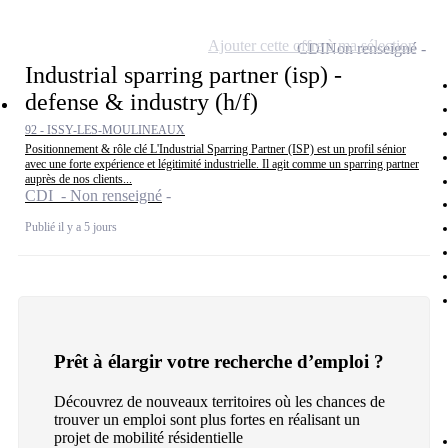
Ajouter cette offre à ma sélection
CDI
Non renseigné
Industrial sparring partner (isp) -
defense & industry (h/f)
92 - ISSY-LES-MOULINEAUX
Positionnement & rôle clé L'Industrial Sparring Partner (ISP) est un profil sénior
avec une forte expérience et légitimité industrielle. Il agit comme un sparring partner
auprès de nos clients...
CDI - Non renseigné
Publié il y a 5 jours
Prêt à élargir votre recherche d’emploi ?
Découvrez de nouveaux territoires où les chances de
trouver un emploi sont plus fortes en réalisant un
projet de mobilité résidentielle