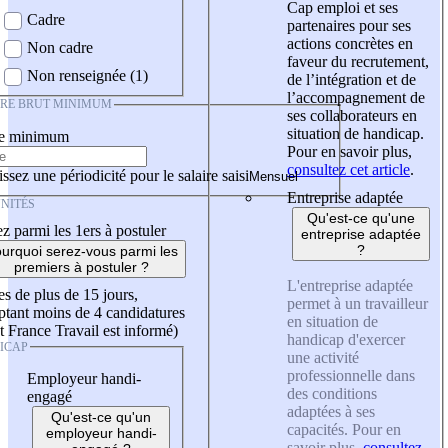
Cap emploi et ses
Cadre
partenaires pour ses
actions concrètes en
Non cadre
faveur du recrutement,
Non renseignée (1)
de l’intégration et de
l’accompagnement de
IRE BRUT MINIMUM
ses collaborateurs en
situation de handicap.
re minimum
Pour en savoir plus,
consultez cet article
.
ssez une périodicité pour le salaire saisi
Entreprise adaptée
NITÉS
Qu'est-ce qu'une
z parmi les 1ers à postuler
entreprise adaptée
?
urquoi serez-vous parmi les
premiers à postuler ?
L'entreprise adaptée
es de plus de 15 jours,
permet à un travailleur
tant moins de 4 candidatures
en situation de
t France Travail est informé)
handicap d'exercer
ICAP
une activité
professionnelle dans
Employeur handi-
des conditions
engagé
adaptées à ses
Qu'est-ce qu'un
capacités. Pour en
employeur handi-
savoir plus,
consultez