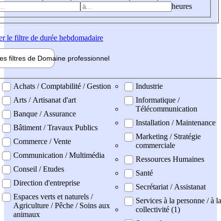
heures
er
le filtre de durée hebdomadaire
les filtres de
Domaine pro
fessionnel
ne professionel
Achats / Comptabilité / Gestion
Industrie
Arts / Artisanat d'art
Informatique /
Télécommunication
Banque / Assurance
Installation / Maintenance
Bâtiment / Travaux Publics
Marketing / Stratégie
Commerce / Vente
commerciale
Communication / Multimédia
Ressources Humaines
Conseil / Etudes
Santé
Direction d'entreprise
Secrétariat / Assistanat
Espaces verts et naturels /
Services à la personne / à l
Agriculture / Pêche / Soins aux
collectivité (1)
animaux