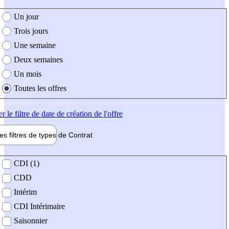
e création de l'offre
Un jour
Trois jours
Une semaine
Deux semaines
Un mois
Toutes les offres
er
le filtre de date de création de l'offre
les filtres de types de
Contrat
de contrat
CDI (1)
CDD
Intérim
CDI Intérimaire
Saisonnier