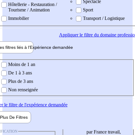
Spectacle
Hôtellerie - Restauration /
Tourisme / Animation
Sport
Immobilier
Transport / Logistique
Appliquer
le filtre du domaine professi
es filtres liés à l'
Expérience
demandée
ience demandée
Moins de 1 an
De 1 à 3 ans
Plus de 3 ans
Non renseignée
er
le filtre de l'expérience demandée
Plus De
Filtres
IFICATION
par France travail,