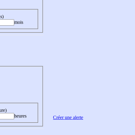
s)
mois
ure)
heures
Créer une alerte