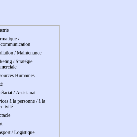
strie
rmatique /
écommunication
allation / Maintenance
eting / Stratégie
merciale
sources Humaines
té
étariat / Assistanat
ices à la personne / à la
ectivité
ctacle
rt
sport / Logistique