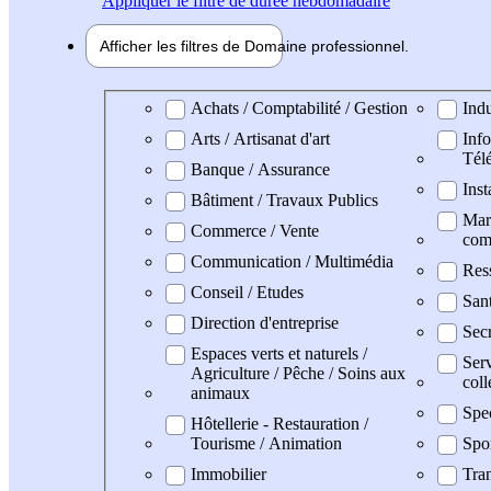
Appliquer
le filtre de durée hebdomadaire
Afficher les filtres de
Domaine pro
fessionnel
Domaine professionel
Achats / Comptabilité / Gestion
Indu
Arts / Artisanat d'art
Info
Tél
Banque / Assurance
Inst
Bâtiment / Travaux Publics
Mark
Commerce / Vente
com
Communication / Multimédia
Res
Conseil / Etudes
San
Direction d'entreprise
Secr
Espaces verts et naturels /
Serv
Agriculture / Pêche / Soins aux
coll
animaux
Spe
Hôtellerie - Restauration /
Tourisme / Animation
Spo
Immobilier
Tran