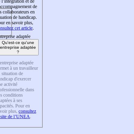
 l’intégration et de
’accompagnement de
s collaborateurs en
tuation de handicap.
ur en savoir plus,
nsultez cet article
.
treprise adaptée
Qu'est-ce qu'une
entreprise adaptée
?
entreprise adaptée
rmet à un travailleur
 situation de
ndicap d'exercer
e activité
ofessionnelle dans
s conditions
aptées à ses
pacités. Pour en
voir plus,
consultez
 site de l’UNEA
.