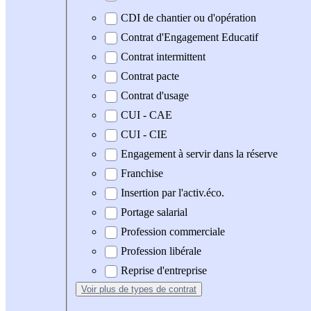
CDI de chantier ou d'opération
Contrat d'Engagement Educatif
Contrat intermittent
Contrat pacte
Contrat d'usage
CUI - CAE
CUI - CIE
Engagement à servir dans la réserve
Franchise
Insertion par l'activ.éco.
Portage salarial
Profession commerciale
Profession libérale
Reprise d'entreprise
Voir plus
de types de contrat