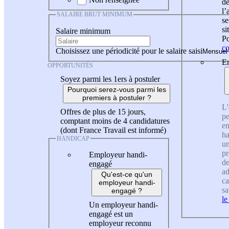
de
l
SALAIRE BRUT MINIMUM
se
si
Salaire minimum
Po
co
Choisissez une périodicité pour le salaire saisi
En
OPPORTUNITÉS
Soyez parmi les 1ers à postuler
Pourquoi serez-vous parmi les
premiers à postuler ?
L'
Offres de plus de 15 jours,
pe
comptant moins de 4 candidatures
en
(dont France Travail est informé)
ha
HANDICAP
un
pr
Employeur handi-
de
engagé
ad
Qu'est-ce qu'un
ca
employeur handi-
sa
engagé ?
le
Un employeur handi-
engagé est un
employeur reconnu