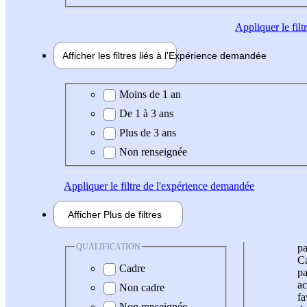
Appliquer
le fil
Afficher les filtres liés à l'
Expérience
demandée
Expérience demandée
Moins de 1 an
De 1 à 3 ans
Plus de 3 ans
Non renseignée
Appliquer
le filtre de l'expérience demandée
Afficher
Plus de
filtres
QUALIFICATION
pa
Ca
Cadre
pa
ac
Non cadre
fa
Non renseignée