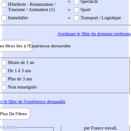
Spectacle
Hôtellerie - Restauration /
Tourisme / Animation (1)
Sport
Immobilier
Transport / Logistique
Appliquer
le filtre du domaine professi
es filtres liés à l'
Expérience
demandée
ience demandée
Moins de 1 an
De 1 à 3 ans
Plus de 3 ans
Non renseignée
er
le filtre de l'expérience demandée
Plus De
Filtres
IFICATION
par France travail,