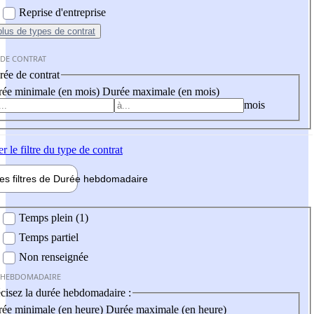
Reprise d'entreprise
plus
de types de contrat
 DE CONTRAT
ée de contrat
ée minimale (en mois)
Durée maximale (en mois)
mois
er
le filtre du type de contrat
les filtres de
Durée hebdo
madaire
 hebdomadaire
Temps plein (1)
Temps partiel
Non renseignée
 HEBDOMADAIRE
cisez la durée hebdomadaire :
ée minimale (en heure)
Durée maximale (en heure)