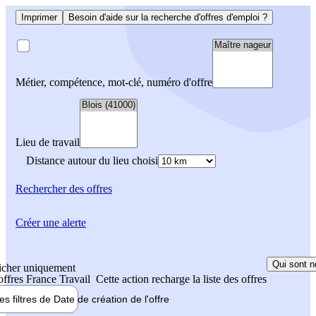
Imprimer
Besoin d'aide sur la recherche d'offres d'emploi ?
Métier, compétence, mot-clé, numéro d'offre
Lieu de travail
Distance autour du lieu choisi
Rechercher
des offres
Créer une alerte
Qui sont n
icher uniquement
 offres France Travail
Cette action recharge la liste des offres
les filtres de
Date de création
de l'offre