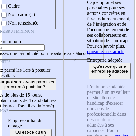
Cap emploi et ses
Cadre
partenaires pour ses
actions concrètes en
Non cadre (1)
faveur du recrutement,
Non renseignée
de l’intégration et de
l’accompagnement de
IRE BRUT MINIMUM
ses collaborateurs en
situation de handicap.
re minimum
Pour en savoir plus,
consultez cet article
.
ssez une périodicité pour le salaire saisi
Entreprise adaptée
NITÉS
Qu'est-ce qu'une
z parmi les 1ers à postuler
entreprise adaptée
résultats
?
urquoi serez-vous parmi les
L'entreprise adaptée
premiers à postuler ?
permet à un travailleur
es de plus de 15 jours,
en situation de
tant moins de 4 candidatures
handicap d'exercer
t France Travail est informé)
une activité
ICAP
professionnelle dans
des conditions
Employeur handi-
adaptées à ses
engagé
capacités. Pour en
Qu'est-ce qu'un
savoir plus,
consultez