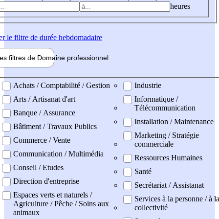
heures
er
le filtre de durée hebdomadaire
les filtres de
Domaine pro
fessionnel
ne professionel
Achats / Comptabilité / Gestion
Industrie
Arts / Artisanat d'art
Informatique /
Télécommunication
Banque / Assurance
Installation / Maintenance
Bâtiment / Travaux Publics
Marketing / Stratégie
Commerce / Vente
commerciale
Communication / Multimédia
Ressources Humaines
Conseil / Etudes
Santé
Direction d'entreprise
Secrétariat / Assistanat
Espaces verts et naturels /
Services à la personne / à l
Agriculture / Pêche / Soins aux
collectivité
animaux