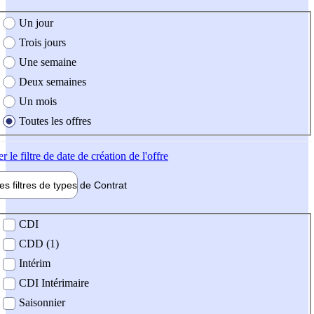
e création de l'offre
Un jour
Trois jours
Une semaine
Deux semaines
Un mois
Toutes les offres
er
le filtre de date de création de l'offre
les filtres de types de
Contrat
de contrat
CDI
CDD (1)
Intérim
CDI Intérimaire
Saisonnier