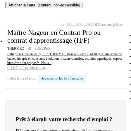
Afficher la carte
(contenu non-accessible)
Ajouter cette offre à ma sélection
CDD
Temps plein
Maître Nageur en Contrat Pro ou
contrat d'apprentissage (H/F)
THERMEO -
41 - SUEVRES
Entreprise Créé en 2015, LES THERMEO basé à Suèvres (41500) est un centre de
balnéothérapie en constante évolution. Piscine chauffée, activités aquatiques, espace
bien-être sont proposés. Nous...
CDD - Temps plein
Publié il y a 28 jours
Soyez parmi les 1ers à postuler
Prêt à élargir votre recherche d’emploi ?
Découvrez de nouveaux territoires où les chances de