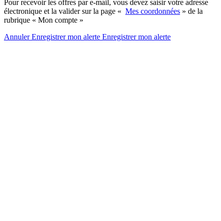
Pour recevoir les offres par e-mail, vous devez saisir votre adresse
électronique et la valider sur la page «
Mes coordonnées
» de la
rubrique « Mon compte »
Annuler
Enregistrer mon alerte
Enregistrer
mon alerte