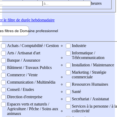
heures
er
le filtre de durée hebdomadaire
les filtres de
Domaine pro
fessionnel
ne professionel
Achats / Comptabilité / Gestion
Industrie
Arts / Artisanat d'art
Informatique /
Télécommunication
Banque / Assurance
Installation / Maintenance
Bâtiment / Travaux Publics
Marketing / Stratégie
Commerce / Vente
commerciale
Communication / Multimédia
Ressources Humaines
Conseil / Etudes
Santé
Direction d'entreprise
Secrétariat / Assistanat
Espaces verts et naturels /
Services à la personne / à l
Agriculture / Pêche / Soins aux
collectivité
animaux