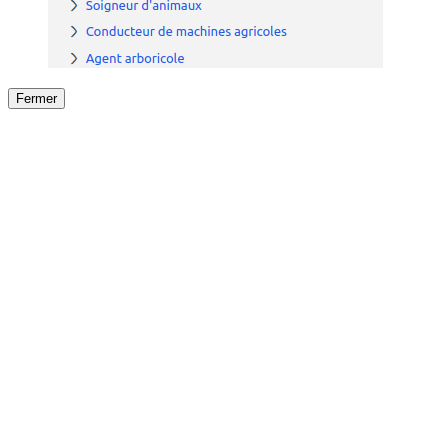
Fermer
Fermer
le détail de l'offre
/
Offre
sur
Offre précéden