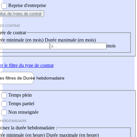
Reprise d'entreprise
plus
de types de contrat
 DE CONTRAT
ée de contrat
ée minimale (en mois)
Durée maximale (en mois)
mois
er
le filtre du type de contrat
les filtres de
Durée hebdo
madaire
 hebdomadaire
Temps plein
Temps partiel
Non renseignée
 HEBDOMADAIRE
cisez la durée hebdomadaire :
ée minimale (en heure)
Durée maximale (en heure)