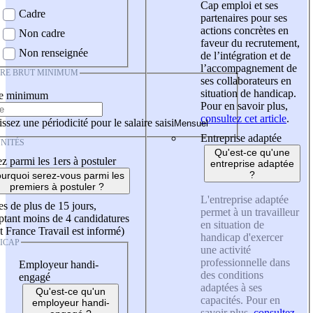
Cap emploi et ses
Cadre
partenaires pour ses
actions concrètes en
Non cadre
faveur du recrutement,
Non renseignée
de l’intégration et de
l’accompagnement de
IRE BRUT MINIMUM
ses collaborateurs en
situation de handicap.
re minimum
Pour en savoir plus,
consultez cet article
.
ssez une périodicité pour le salaire saisi
Entreprise adaptée
NITÉS
Qu'est-ce qu'une
z parmi les 1ers à postuler
entreprise adaptée
?
urquoi serez-vous parmi les
premiers à postuler ?
L'entreprise adaptée
es de plus de 15 jours,
permet à un travailleur
tant moins de 4 candidatures
en situation de
t France Travail est informé)
handicap d'exercer
ICAP
une activité
professionnelle dans
Employeur handi-
des conditions
engagé
adaptées à ses
Qu'est-ce qu'un
capacités. Pour en
employeur handi-
savoir plus,
consultez