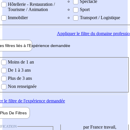
Spectacle
Hôtellerie - Restauration /
Tourisme / Animation
Sport
Immobilier
Transport / Logistique
Appliquer
le filtre du domaine professi
es filtres liés à l'
Expérience
demandée
ience demandée
Moins de 1 an
De 1 à 3 ans
Plus de 3 ans
Non renseignée
er
le filtre de l'expérience demandée
Plus De
Filtres
IFICATION
par France travail,