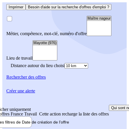
Imprimer
Besoin d'aide sur la recherche d'offres d'emploi ?
Métier, compétence, mot-clé, numéro d'offre
Lieu de travail
Distance autour du lieu choisi
Rechercher
des offres
Créer une alerte
Qui sont n
icher uniquement
 offres France Travail
Cette action recharge la liste des offres
les filtres de
Date de création
de l'offre