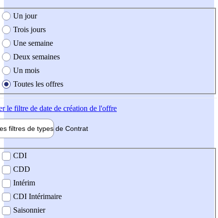
e création de l'offre
Un jour
Trois jours
Une semaine
Deux semaines
Un mois
Toutes les offres
er
le filtre de date de création de l'offre
les filtres de types de
Contrat
de contrat
CDI
CDD
Intérim
CDI Intérimaire
Saisonnier