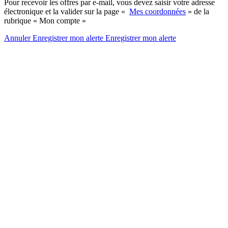
Pour recevoir les offres par e-mail, vous devez saisir votre adresse
électronique et la valider sur la page «
Mes coordonnées
» de la
rubrique « Mon compte »
Annuler
Enregistrer mon alerte
Enregistrer
mon alerte