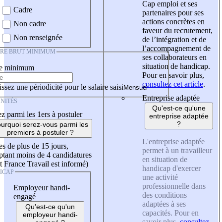
Cap emploi et ses
Cadre
partenaires pour ses
actions concrètes en
Non cadre
faveur du recrutement,
Non renseignée
de l’intégration et de
l’accompagnement de
IRE BRUT MINIMUM
ses collaborateurs en
situation de handicap.
re minimum
Pour en savoir plus,
consultez cet article
.
ssez une périodicité pour le salaire saisi
Entreprise adaptée
NITÉS
Qu'est-ce qu'une
z parmi les 1ers à postuler
entreprise adaptée
?
urquoi serez-vous parmi les
premiers à postuler ?
L'entreprise adaptée
es de plus de 15 jours,
permet à un travailleur
tant moins de 4 candidatures
en situation de
t France Travail est informé)
handicap d'exercer
ICAP
une activité
professionnelle dans
Employeur handi-
des conditions
engagé
adaptées à ses
Qu'est-ce qu'un
capacités. Pour en
employeur handi-
savoir plus,
consultez