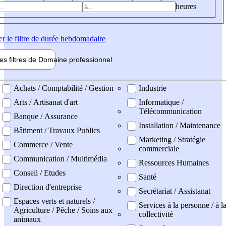
heures
er
le filtre de durée hebdomadaire
les filtres de
Domaine pro
fessionnel
ne professionel
Achats / Comptabilité / Gestion
Industrie
Arts / Artisanat d'art
Informatique /
Télécommunication
Banque / Assurance
Installation / Maintenance
Bâtiment / Travaux Publics
Marketing / Stratégie
Commerce / Vente
commerciale
Communication / Multimédia
Ressources Humaines
Conseil / Etudes
Santé
Direction d'entreprise
Secrétariat / Assistanat
Espaces verts et naturels /
Services à la personne / à l
Agriculture / Pêche / Soins aux
collectivité
animaux