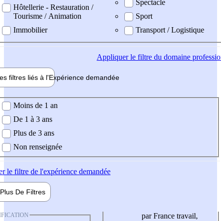
Spectacle
Hôtellerie - Restauration /
Tourisme / Animation
Sport
Immobilier
Transport / Logistique
Appliquer
le filtre du domaine professi
es filtres liés à l'
Expérience
demandée
ience demandée
Moins de 1 an
De 1 à 3 ans
Plus de 3 ans
Non renseignée
er
le filtre de l'expérience demandée
Plus De
Filtres
IFICATION
par France travail,