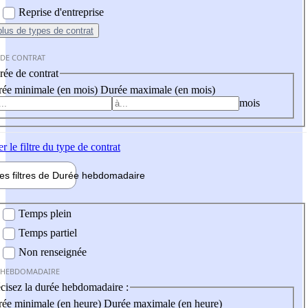
Reprise d'entreprise
plus
de types de contrat
 DE CONTRAT
ée de contrat
ée minimale (en mois)
Durée maximale (en mois)
mois
er
le filtre du type de contrat
les filtres de
Durée hebdo
madaire
 hebdomadaire
Temps plein
Temps partiel
Non renseignée
 HEBDOMADAIRE
cisez la durée hebdomadaire :
ée minimale (en heure)
Durée maximale (en heure)