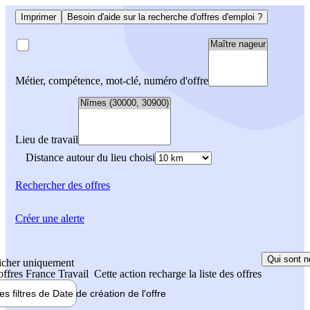
Imprimer
Besoin d'aide sur la recherche d'offres d'emploi ?
Métier, compétence, mot-clé, numéro d'offre
Lieu de travail
Distance autour du lieu choisi
Rechercher
des offres
Créer une alerte
Qui sont n
icher uniquement
 offres France Travail
Cette action recharge la liste des offres
les filtres de
Date de création
de l'offre