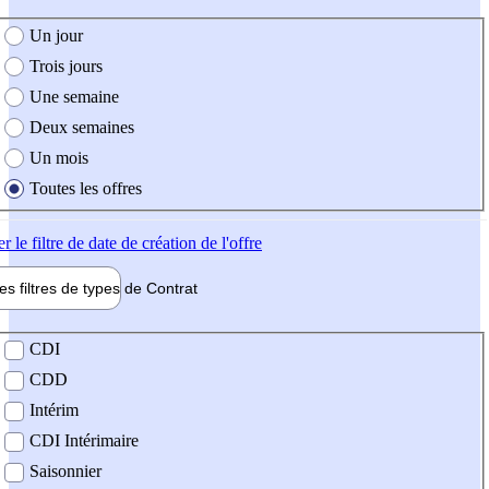
e création de l'offre
Un jour
Trois jours
Une semaine
Deux semaines
Un mois
Toutes les offres
er
le filtre de date de création de l'offre
les filtres de types de
Contrat
de contrat
CDI
CDD
Intérim
CDI Intérimaire
Saisonnier