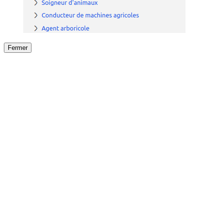
Fermer
Fermer
le détail de l'offre
/
Offre
sur
Offre précéden