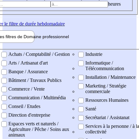
heures
er
le filtre de durée hebdomadaire
les filtres de
Domaine pro
fessionnel
ne professionel
Achats / Comptabilité / Gestion
Industrie
Arts / Artisanat d'art
Informatique /
Télécommunication
Banque / Assurance
Installation / Maintenance
Bâtiment / Travaux Publics
Marketing / Stratégie
Commerce / Vente
commerciale
Communication / Multimédia
Ressources Humaines
Conseil / Etudes
Santé
Direction d'entreprise
Secrétariat / Assistanat
Espaces verts et naturels /
Services à la personne / à l
Agriculture / Pêche / Soins aux
collectivité
animaux