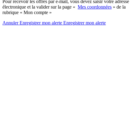
Pour recevoir les offres par e-mail, vous devez saisir votre adresse
électronique et la valider sur la page «
Mes coordonnées
» de la
rubrique « Mon compte »
Annuler
Enregistrer mon alerte
Enregistrer
mon alerte