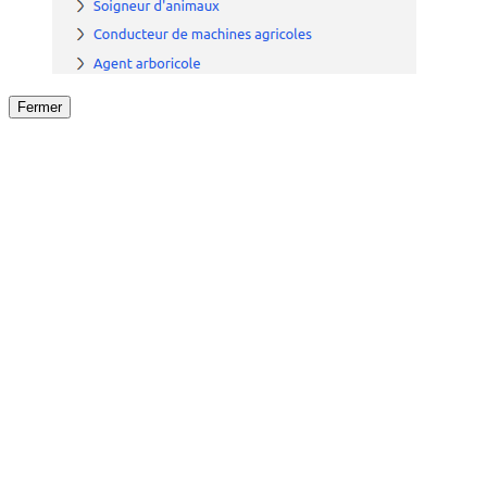
Fermer
Fermer
le détail de l'offre
/
Offre
sur
Offre précéden