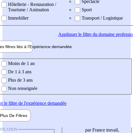
Spectacle
Hôtellerie - Restauration /
Tourisme / Animation
Sport
Immobilier
Transport / Logistique
Appliquer
le filtre du domaine professi
es filtres liés à l'
Expérience
demandée
ience demandée
Moins de 1 an
De 1 à 3 ans
Plus de 3 ans
Non renseignée
er
le filtre de l'expérience demandée
Plus De
Filtres
IFICATION
par France travail,