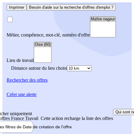
Imprimer
Besoin d'aide sur la recherche d'offres d'emploi ?
Métier, compétence, mot-clé, numéro d'offre
Lieu de travail
Distance autour du lieu choisi
Rechercher
des offres
Créer une alerte
Qui sont n
icher uniquement
 offres France Travail
Cette action recharge la liste des offres
les filtres de
Date de création
de l'offre