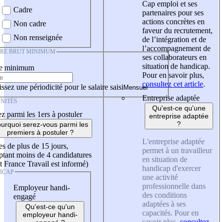
Cap emploi et ses
Cadre
partenaires pour ses
actions concrètes en
Non cadre
faveur du recrutement,
Non renseignée
de l’intégration et de
l’accompagnement de
IRE BRUT MINIMUM
ses collaborateurs en
situation de handicap.
re minimum
Pour en savoir plus,
consultez cet article
.
ssez une périodicité pour le salaire saisi
Entreprise adaptée
NITÉS
Qu'est-ce qu'une
z parmi les 1ers à postuler
entreprise adaptée
?
urquoi serez-vous parmi les
premiers à postuler ?
L'entreprise adaptée
es de plus de 15 jours,
permet à un travailleur
tant moins de 4 candidatures
en situation de
t France Travail est informé)
handicap d'exercer
ICAP
une activité
professionnelle dans
Employeur handi-
des conditions
engagé
adaptées à ses
Qu'est-ce qu'un
capacités. Pour en
employeur handi-
savoir plus,
consultez