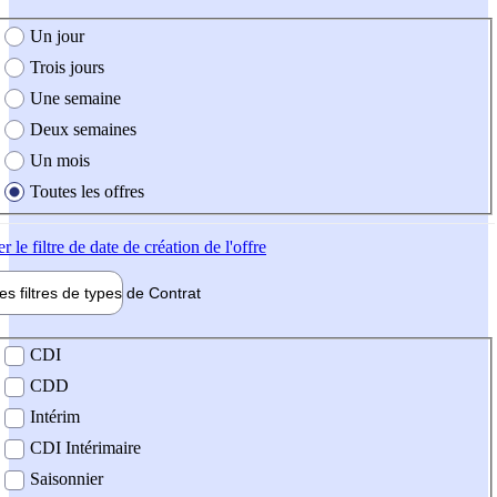
e création de l'offre
Un jour
Trois jours
Une semaine
Deux semaines
Un mois
Toutes les offres
er
le filtre de date de création de l'offre
les filtres de types de
Contrat
de contrat
CDI
CDD
Intérim
CDI Intérimaire
Saisonnier