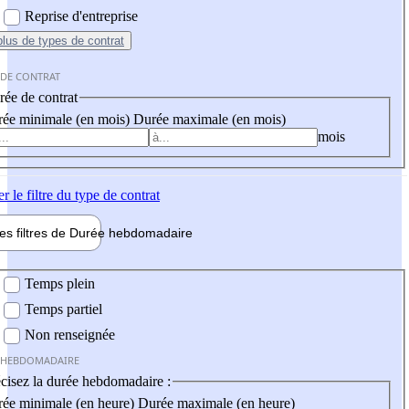
Reprise d'entreprise
plus
de types de contrat
 DE CONTRAT
ée de contrat
ée minimale (en mois)
Durée maximale (en mois)
mois
er
le filtre du type de contrat
les filtres de
Durée hebdo
madaire
 hebdomadaire
Temps plein
Temps partiel
Non renseignée
 HEBDOMADAIRE
cisez la durée hebdomadaire :
ée minimale (en heure)
Durée maximale (en heure)