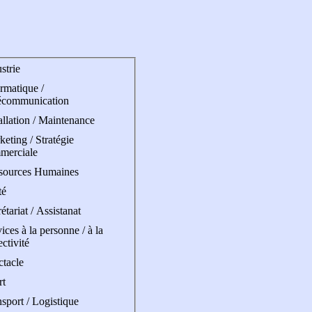
strie
rmatique /
écommunication
allation / Maintenance
eting / Stratégie
merciale
sources Humaines
té
étariat / Assistanat
ices à la personne / à la
ectivité
ctacle
rt
sport / Logistique