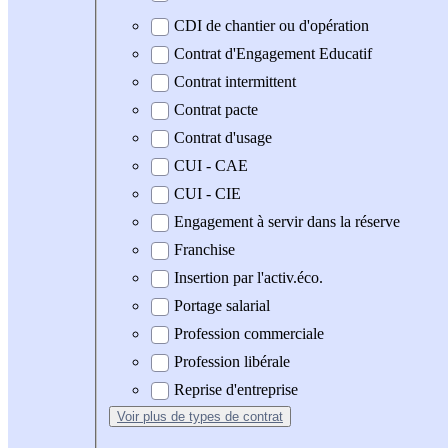
CDI de chantier ou d'opération
Contrat d'Engagement Educatif
Contrat intermittent
Contrat pacte
Contrat d'usage
CUI - CAE
CUI - CIE
Engagement à servir dans la réserve
Franchise
Insertion par l'activ.éco.
Portage salarial
Profession commerciale
Profession libérale
Reprise d'entreprise
Voir plus
de types de contrat