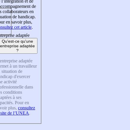
 l’intégration et de
’accompagnement de
s collaborateurs en
tuation de handicap.
ur en savoir plus,
nsultez cet article
.
treprise adaptée
Qu'est-ce qu'une
entreprise adaptée
?
entreprise adaptée
rmet à un travailleur
 situation de
ndicap d'exercer
e activité
ofessionnelle dans
s conditions
aptées à ses
pacités. Pour en
voir plus,
consultez
 site de l’UNEA
.