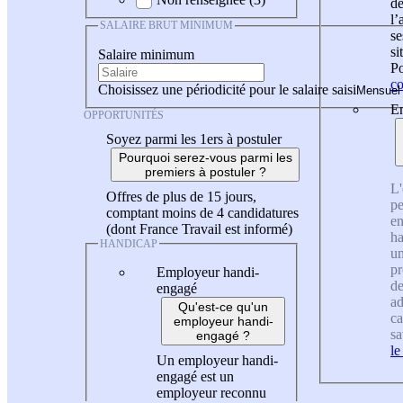
de
l
SALAIRE BRUT MINIMUM
se
si
Salaire minimum
Po
co
Choisissez une périodicité pour le salaire saisi
En
OPPORTUNITÉS
Soyez parmi les 1ers à postuler
Pourquoi serez-vous parmi les
premiers à postuler ?
L'
Offres de plus de 15 jours,
pe
comptant moins de 4 candidatures
en
(dont France Travail est informé)
ha
HANDICAP
un
pr
Employeur handi-
de
engagé
ad
Qu'est-ce qu'un
ca
employeur handi-
sa
engagé ?
le
Un employeur handi-
engagé est un
employeur reconnu