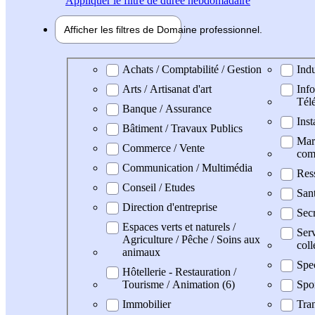
Appliquer
le filtre de durée hebdomadaire
Afficher les filtres de
Domaine pro
fessionnel
Domaine professionel
Achats / Comptabilité / Gestion
Indu
Arts / Artisanat d'art
Info
Tél
Banque / Assurance
Inst
Bâtiment / Travaux Publics
Mark
Commerce / Vente
com
Communication / Multimédia
Res
Conseil / Etudes
San
Direction d'entreprise
Secr
Espaces verts et naturels /
Serv
Agriculture / Pêche / Soins aux
coll
animaux
Spe
Hôtellerie - Restauration /
Tourisme / Animation (6)
Spo
Immobilier
Tran