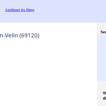
Appliquer
les filtres
Ser
n-Velin (69120)
V
d