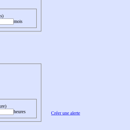
s)
mois
ure)
heures
Créer une alerte