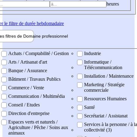
heures
er
le filtre de durée hebdomadaire
les filtres de
Domaine pro
fessionnel
ne professionel
Achats / Comptabilité / Gestion
Industrie
Arts / Artisanat d'art
Informatique /
Télécommunication
Banque / Assurance
Installation / Maintenance
Bâtiment / Travaux Publics
Marketing / Stratégie
Commerce / Vente
commerciale
Communication / Multimédia
Ressources Humaines
Conseil / Etudes
Santé
Direction d'entreprise
Secrétariat / Assistanat
Espaces verts et naturels /
Services à la personne / à l
Agriculture / Pêche / Soins aux
collectivité (3)
animaux