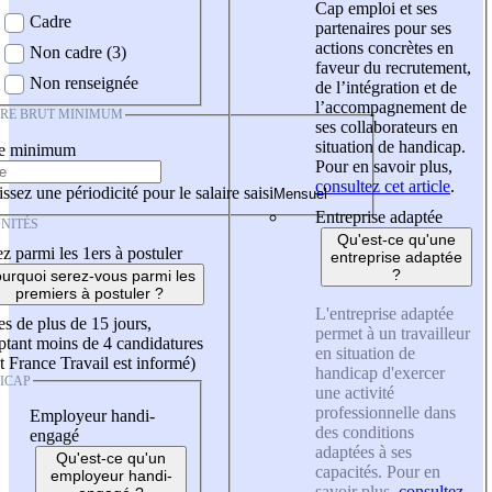
Cap emploi et ses
Cadre
partenaires pour ses
actions concrètes en
Non cadre (3)
faveur du recrutement,
Non renseignée
de l’intégration et de
l’accompagnement de
IRE BRUT MINIMUM
ses collaborateurs en
situation de handicap.
re minimum
Pour en savoir plus,
consultez cet article
.
ssez une périodicité pour le salaire saisi
Entreprise adaptée
NITÉS
Qu'est-ce qu'une
z parmi les 1ers à postuler
entreprise adaptée
?
urquoi serez-vous parmi les
premiers à postuler ?
L'entreprise adaptée
es de plus de 15 jours,
permet à un travailleur
tant moins de 4 candidatures
en situation de
t France Travail est informé)
handicap d'exercer
ICAP
une activité
professionnelle dans
Employeur handi-
des conditions
engagé
adaptées à ses
Qu'est-ce qu'un
capacités. Pour en
employeur handi-
savoir plus,
consultez