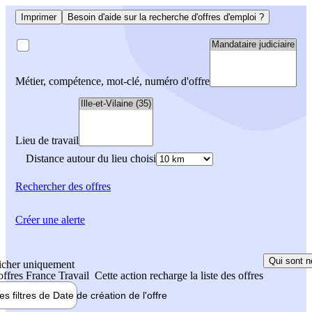
Imprimer
Besoin d'aide sur la recherche d'offres d'emploi ?
Métier, compétence, mot-clé, numéro d'offre
Lieu de travail
Distance autour du lieu choisi
Rechercher
des offres
Créer une alerte
Qui sont n
icher uniquement
 offres France Travail
Cette action recharge la liste des offres
les filtres de
Date de création
de l'offre