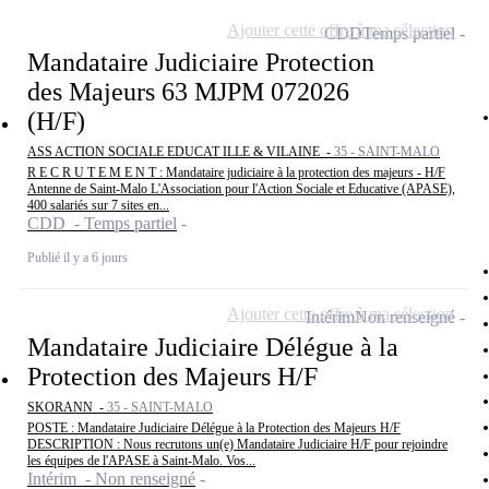
Ajouter cette offre à ma sélection
CDD
Temps partiel
Mandataire Judiciaire Protection
des Majeurs 63 MJPM 072026
(H/F)
ASS ACTION SOCIALE EDUCAT ILLE & VILAINE -
35 - SAINT-MALO
R E C R U T E M E N T : Mandataire judiciaire à la protection des majeurs - H/F
Antenne de Saint-Malo L'Association pour l'Action Sociale et Educative (APASE),
400 salariés sur 7 sites en...
CDD - Temps partiel
Publié il y a 6 jours
Ajouter cette offre à ma sélection
Intérim
Non renseigné
Mandataire Judiciaire Délégue à la
Protection des Majeurs H/F
SKORANN -
35 - SAINT-MALO
POSTE : Mandataire Judiciaire Délégue à la Protection des Majeurs H/F
DESCRIPTION : Nous recrutons un(e) Mandataire Judiciaire H/F pour rejoindre
les équipes de l'APASE à Saint-Malo. Vos...
Intérim - Non renseigné