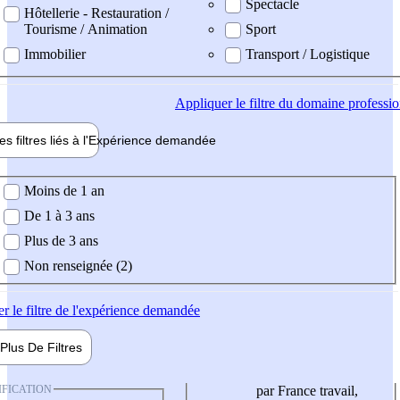
Spectacle
Hôtellerie - Restauration /
Tourisme / Animation
Sport
Immobilier
Transport / Logistique
Appliquer
le filtre du domaine professi
es filtres liés à l'
Expérience
demandée
ience demandée
Moins de 1 an
De 1 à 3 ans
Plus de 3 ans
Non renseignée (2)
er
le filtre de l'expérience demandée
Plus De
Filtres
IFICATION
par France travail,