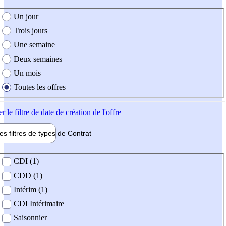
e création de l'offre
Un jour
Trois jours
Une semaine
Deux semaines
Un mois
Toutes les offres
er
le filtre de date de création de l'offre
les filtres de types de
Contrat
de contrat
CDI (1)
CDD (1)
Intérim (1)
CDI Intérimaire
Saisonnier