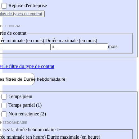
Reprise d'entreprise
plus
de types de contrat
 DE CONTRAT
ée de contrat
ée minimale (en mois)
Durée maximale (en mois)
mois
er
le filtre du type de contrat
les filtres de
Durée hebdo
madaire
 hebdomadaire
Temps plein
Temps partiel (1)
Non renseignée (2)
 HEBDOMADAIRE
cisez la durée hebdomadaire :
ée minimale (en heure)
Durée maximale (en heure)