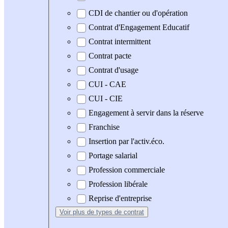
CDI de chantier ou d'opération
Contrat d'Engagement Educatif
Contrat intermittent
Contrat pacte
Contrat d'usage
CUI - CAE
CUI - CIE
Engagement à servir dans la réserve
Franchise
Insertion par l'activ.éco.
Portage salarial
Profession commerciale
Profession libérale
Reprise d'entreprise
Voir plus
de types de contrat