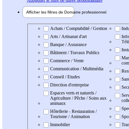
Appliquer
le filtre de durée hebdomadaire
Afficher les filtres de
Domaine pro
fessionnel
Domaine professionel
Achats / Comptabilité / Gestion
Indu
Arts / Artisanat d'art
Info
Tél
Banque / Assurance
Inst
Bâtiment / Travaux Publics
Mark
Commerce / Vente
com
Communication / Multimédia
Res
Conseil / Etudes
San
Direction d'entreprise
Secr
Espaces verts et naturels /
Serv
Agriculture / Pêche / Soins aux
coll
animaux
Spe
Hôtellerie - Restauration /
Tourisme / Animation
Spo
Immobilier
Tran