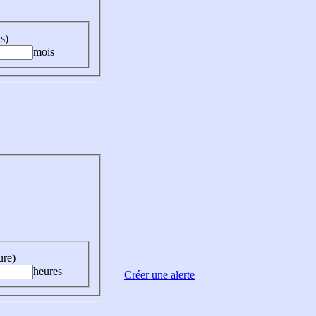
s)
mois
ure)
heures
Créer une alerte