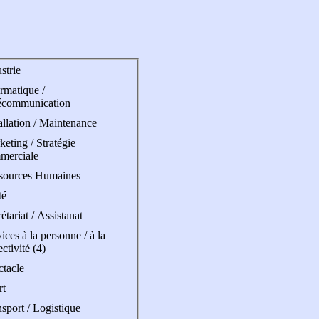
strie
rmatique /
écommunication
allation / Maintenance
eting / Stratégie
merciale
sources Humaines
té
étariat / Assistanat
ices à la personne / à la
ectivité (4)
ctacle
rt
sport / Logistique