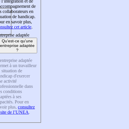
 l’intégration et de
’accompagnement de
s collaborateurs en
tuation de handicap.
ur en savoir plus,
nsultez cet article
.
treprise adaptée
Qu'est-ce qu'une
entreprise adaptée
?
entreprise adaptée
rmet à un travailleur
 situation de
ndicap d'exercer
e activité
ofessionnelle dans
s conditions
aptées à ses
pacités. Pour en
voir plus,
consultez
 site de l’UNEA
.