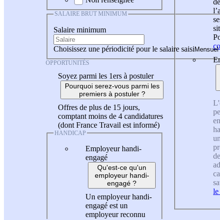
de
l
SALAIRE BRUT MINIMUM
se
si
Salaire minimum
Po
co
Choisissez une périodicité pour le salaire saisi
En
OPPORTUNITÉS
Soyez parmi les 1ers à postuler
Pourquoi serez-vous parmi les
premiers à postuler ?
L'
Offres de plus de 15 jours,
pe
comptant moins de 4 candidatures
en
(dont France Travail est informé)
ha
HANDICAP
un
pr
Employeur handi-
de
engagé
ad
Qu'est-ce qu'un
ca
employeur handi-
sa
engagé ?
le
Un employeur handi-
engagé est un
employeur reconnu