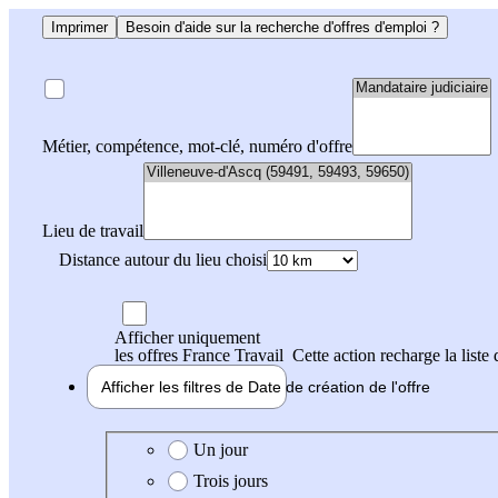
Imprimer
Besoin d'aide sur la recherche d'offres d'emploi ?
Métier, compétence, mot-clé, numéro d'offre
Lieu de travail
Distance autour du lieu choisi
Afficher uniquement
les offres France Travail
Cette action recharge la liste 
Afficher les filtres de
Date de création
de l'offre
Date de création de l'offre
Un jour
Trois jours