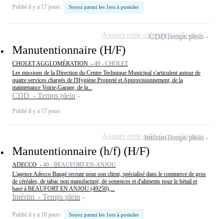
Publié il y a 17 jours
Soyez parmi les 1ers à postuler
Ajouter cette offre à ma sélection
CDD
Temps plein
Manutentionnaire (H/F)
CHOLET AGGLOMÉRATION -
49 - CHOLET
Les missions de la Direction du Centre Technique Municipal s'articulent autour de
quatre services chargés de l'Hygiène Propreté et Approvisionnement, de la
maintenance Voirie-Garage, de la...
CDD - Temps plein
Publié il y a 17 jours
Ajouter cette offre à ma sélection
Intérim
Temps plein
Manutentionnaire (h/f) (H/F)
ADECCO -
49 - BEAUFORT-EN-ANJOU
L'agence Adecco Baugé recrute pour son client, spécialisé dans le commerce de gros
de céréales, de tabac non manufacturé, de semences et d'aliments pour le bétail et
basé à BEAUFORT EN ANJOU (49250),...
Intérim - Temps plein
Publié il y a 18 jours
Soyez parmi les 1ers à postuler