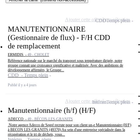
Ajouter cette offre à ma sélection
CDD
Temps plein
MANUTENTIONNAIRE
(Gestionnaire de flux) - F/H CDD
de remplacement
ERMIDIS -
49 - CHOLET
Référence nationale sur le marché du transport sous température dirigée, notre
groupe connait une croissance significative et maîtrisée. Avec des ambitions de
développement affirmées, le Groupe...
CDD - Temps plein
Publié il y a 4 jours
Ajouter cette offre à ma sélection
Intérim
Temps plein
Manutentionnaire (h/f) (H/F)
ADECCO -
49 - BÉCON-LES-GRANITS
.Notre agence Adecco de Segré recrute pour son client un-e Manutentionnaire (H/F)
à BECON LES GRANITS (49370) Au sein d'une entreprise spécialisée dans la
récupération et le tri de déchets, vous...
Intérim - Temps plein