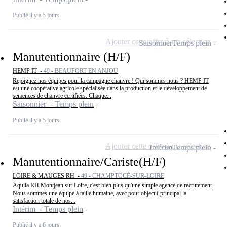
Publié il y a 5 jours
Ajouter cette offre à ma sélection
Saisonnier
Temps plein
Manutentionnaire (H/F)
HEMP IT -
49 - BEAUFORT EN ANJOU
Rejoignez nos équipes pour la campagne chanvre ! Qui sommes nous ? HEMP IT
est une coopérative agricole spécialisée dans la production et le développement de
semences de chanvre certifiées. Chaque...
Saisonnier - Temps plein
Publié il y a 5 jours
Ajouter cette offre à ma sélection
Intérim
Temps plein
Manutentionnaire/Cariste(H/F)
LOIRE & MAUGES RH -
49 - CHAMPTOCÉ-SUR-LOIRE
Aquila RH Montjean sur Loire, c'est bien plus qu'une simple agence de recrutement.
Nous sommes une équipe à taille humaine, avec pour objectif principal la
satisfaction totale de nos...
Intérim - Temps plein
Publié il y a 6 jours