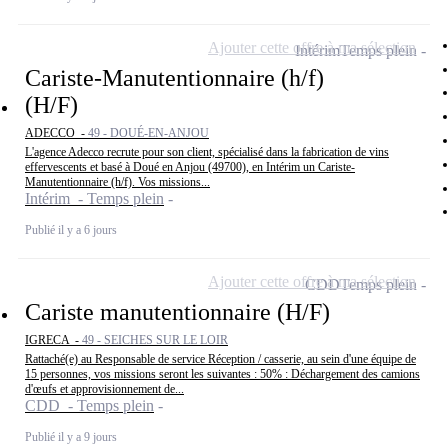
Ajouter cette offre à ma sélection
Intérim
Temps plein
Cariste-Manutentionnaire (h/f)
(H/F)
ADECCO -
49 - DOUÉ-EN-ANJOU
L'agence Adecco recrute pour son client, spécialisé dans la fabrication de vins
effervescents et basé à Doué en Anjou (49700), en Intérim un Cariste-
Manutentionnaire (h/f). Vos missions...
Intérim - Temps plein
Publié il y a 6 jours
Ajouter cette offre à ma sélection
CDD
Temps plein
Cariste manutentionnaire (H/F)
IGRECA -
49 - SEICHES SUR LE LOIR
Rattaché(e) au Responsable de service Réception / casserie, au sein d'une équipe de
15 personnes, vos missions seront les suivantes : 50% : Déchargement des camions
d'œufs et approvisionnement de...
CDD - Temps plein
Publié il y a 9 jours