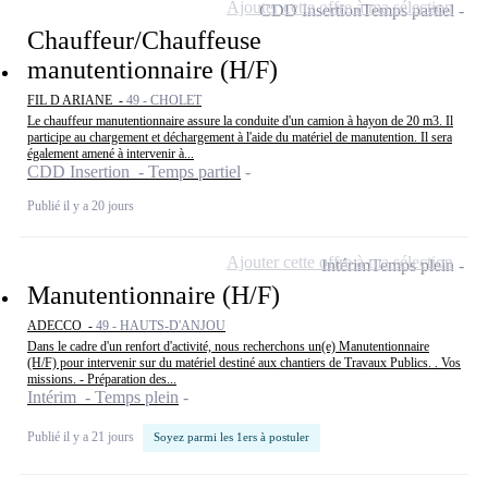
Ajouter cette offre à ma sélection
CDD Insertion
Temps partiel
Chauffeur/Chauffeuse
manutentionnaire (H/F)
FIL D ARIANE -
49 - CHOLET
Le chauffeur manutentionnaire assure la conduite d'un camion à hayon de 20 m3. Il
participe au chargement et déchargement à l'aide du matériel de manutention. Il sera
également amené à intervenir à...
CDD Insertion - Temps partiel
Publié il y a 20 jours
Ajouter cette offre à ma sélection
Intérim
Temps plein
Manutentionnaire (H/F)
ADECCO -
49 - HAUTS-D'ANJOU
Dans le cadre d'un renfort d'activité, nous recherchons un(e) Manutentionnaire
(H/F) pour intervenir sur du matériel destiné aux chantiers de Travaux Publics. . Vos
missions. - Préparation des...
Intérim - Temps plein
Publié il y a 21 jours
Soyez parmi les 1ers à postuler