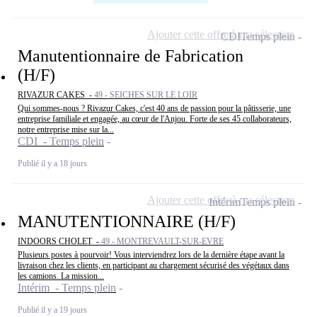
Ajouter cette offre à ma sélection
CDI
Temps plein
Manutentionnaire de Fabrication
(H/F)
RIVAZUR CAKES -
49 - SEICHES SUR LE LOIR
Qui sommes-nous ? Rivazur Cakes, c'est 40 ans de passion pour la pâtisserie, une
entreprise familiale et engagée, au cœur de l'Anjou. Forte de ses 45 collaborateurs,
notre entreprise mise sur la...
CDI - Temps plein
Publié il y a 18 jours
Ajouter cette offre à ma sélection
Intérim
Temps plein
MANUTENTIONNAIRE (H/F)
INDOORS CHOLET -
49 - MONTREVAULT-SUR-EVRE
Plusieurs postes à pourvoir! Vous interviendrez lors de la dernière étape avant la
livraison chez les clients, en participant au chargement sécurisé des végétaux dans
les camions. La mission...
Intérim - Temps plein
Publié il y a 19 jours