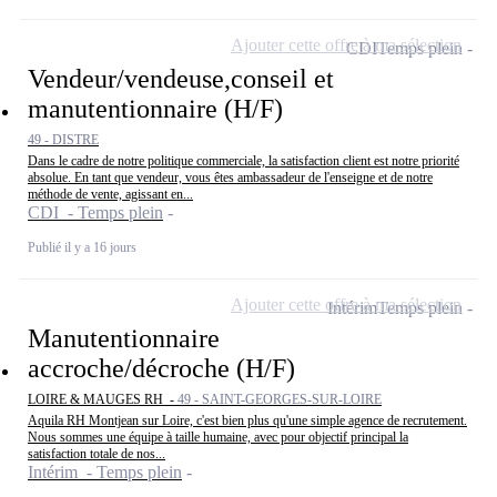
Ajouter cette offre à ma sélection
CDI
Temps plein
Vendeur/vendeuse,conseil et
manutentionnaire (H/F)
49 - DISTRE
Dans le cadre de notre politique commerciale, la satisfaction client est notre priorité
absolue. En tant que vendeur, vous êtes ambassadeur de l'enseigne et de notre
méthode de vente, agissant en...
CDI - Temps plein
Publié il y a 16 jours
Ajouter cette offre à ma sélection
Intérim
Temps plein
Manutentionnaire
accroche/décroche (H/F)
LOIRE & MAUGES RH -
49 - SAINT-GEORGES-SUR-LOIRE
Aquila RH Montjean sur Loire, c'est bien plus qu'une simple agence de recrutement.
Nous sommes une équipe à taille humaine, avec pour objectif principal la
satisfaction totale de nos...
Intérim - Temps plein