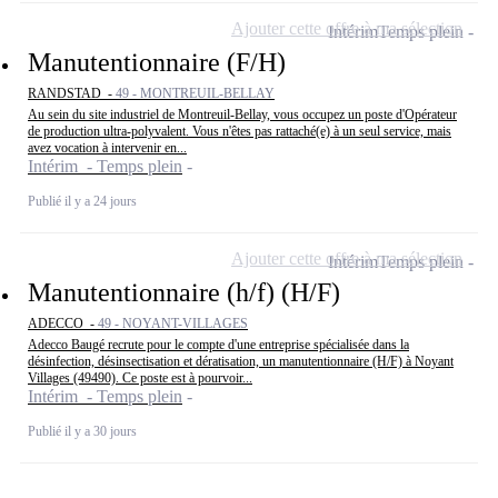
Ajouter cette offre à ma sélection
Intérim
Temps plein
Manutentionnaire (F/H)
RANDSTAD -
49 - MONTREUIL-BELLAY
Au sein du site industriel de Montreuil-Bellay, vous occupez un poste d'Opérateur
de production ultra-polyvalent. Vous n'êtes pas rattaché(e) à un seul service, mais
avez vocation à intervenir en...
Intérim - Temps plein
Publié il y a 24 jours
Ajouter cette offre à ma sélection
Intérim
Temps plein
Manutentionnaire (h/f) (H/F)
ADECCO -
49 - NOYANT-VILLAGES
Adecco Baugé recrute pour le compte d'une entreprise spécialisée dans la
désinfection, désinsectisation et dératisation, un manutentionnaire (H/F) à Noyant
Villages (49490). Ce poste est à pourvoir...
Intérim - Temps plein
Publié il y a 30 jours