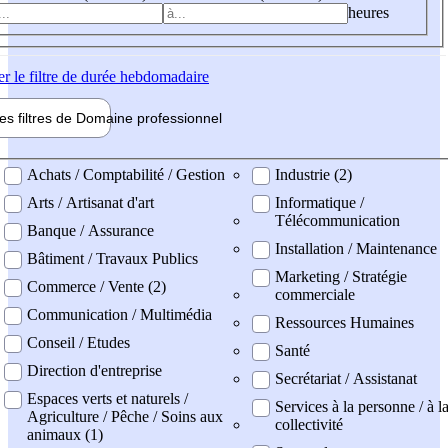
heures
er
le filtre de durée hebdomadaire
les filtres de
Domaine pro
fessionnel
ne professionel
Achats / Comptabilité / Gestion
Industrie (2)
Arts / Artisanat d'art
Informatique /
Télécommunication
Banque / Assurance
Installation / Maintenance
Bâtiment / Travaux Publics
Marketing / Stratégie
Commerce / Vente (2)
commerciale
Communication / Multimédia
Ressources Humaines
Conseil / Etudes
Santé
Direction d'entreprise
Secrétariat / Assistanat
Espaces verts et naturels /
Services à la personne / à l
Agriculture / Pêche / Soins aux
collectivité
animaux (1)