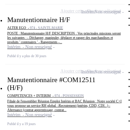
Ajouter cette offre à ma sélection
Intérim
Non renseigné
Manutentionnaire H/F
ALTER EGO -
974 - SAINTE-MARIE
POSTE : Manutentionnaire H/F DESCRIPTION : Vos principales missions seront
les suivantes : - Décharger, manipuler, déplacer et ranger des marchandises et
produits ' contenaires ' - Rangements -...
Intérim - Non renseigné
Publié il y a plus de 30 jours
Ajouter cette offre à ma sélection
Intérim
Non renseigné
Manutentionnaire #COM12511
(H/F)
COMPETENCES + INTERIM -
974 - POSSESSION
Filiale de l'ensemblier Réunion Emploi Intérim et BAC Réunion : Notre société C+I
vous propose un service RH global. -Recrutement (intérim, CDD, CDI...) -
Alternance (contrat apprentissage, contrat...
Intérim - Non renseigné
Publié il y a 19 jours