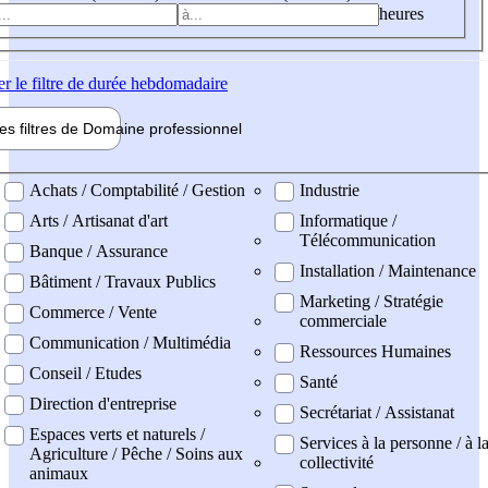
heures
er
le filtre de durée hebdomadaire
les filtres de
Domaine pro
fessionnel
ne professionel
Achats / Comptabilité / Gestion
Industrie
Arts / Artisanat d'art
Informatique /
Télécommunication
Banque / Assurance
Installation / Maintenance
Bâtiment / Travaux Publics
Marketing / Stratégie
Commerce / Vente
commerciale
Communication / Multimédia
Ressources Humaines
Conseil / Etudes
Santé
Direction d'entreprise
Secrétariat / Assistanat
Espaces verts et naturels /
Services à la personne / à l
Agriculture / Pêche / Soins aux
collectivité
animaux