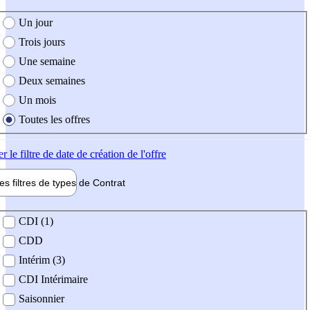
e création de l'offre
Un jour
Trois jours
Une semaine
Deux semaines
Un mois
Toutes les offres
er
le filtre de date de création de l'offre
les filtres de types de
Contrat
de contrat
CDI (1)
CDD
Intérim (3)
CDI Intérimaire
Saisonnier