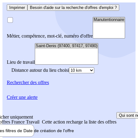
Imprimer
Besoin d'aide sur la recherche d'offres d'emploi ?
Métier, compétence, mot-clé, numéro d'offre
Lieu de travail
Distance autour du lieu choisi
Rechercher
des offres
Créer une alerte
Qui sont n
icher uniquement
 offres France Travail
Cette action recharge la liste des offres
les filtres de
Date de création
de l'offre