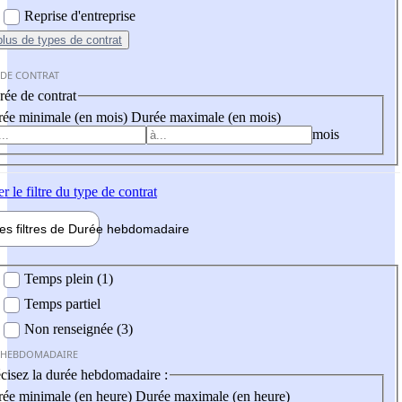
Reprise d'entreprise
plus
de types de contrat
 DE CONTRAT
ée de contrat
ée minimale (en mois)
Durée maximale (en mois)
mois
er
le filtre du type de contrat
les filtres de
Durée hebdo
madaire
 hebdomadaire
Temps plein (1)
Temps partiel
Non renseignée (3)
 HEBDOMADAIRE
cisez la durée hebdomadaire :
ée minimale (en heure)
Durée maximale (en heure)