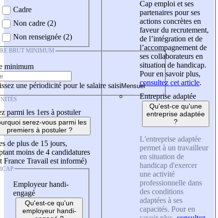
Cap emploi et ses
Cadre
partenaires pour ses
actions concrètes en
Non cadre (2)
faveur du recrutement,
Non renseignée (2)
de l’intégration et de
l’accompagnement de
IRE BRUT MINIMUM
ses collaborateurs en
situation de handicap.
re minimum
Pour en savoir plus,
consultez cet article
.
ssez une périodicité pour le salaire saisi
Entreprise adaptée
NITÉS
Qu'est-ce qu'une
z parmi les 1ers à postuler
entreprise adaptée
?
urquoi serez-vous parmi les
premiers à postuler ?
L'entreprise adaptée
es de plus de 15 jours,
permet à un travailleur
tant moins de 4 candidatures
en situation de
t France Travail est informé)
handicap d'exercer
ICAP
une activité
professionnelle dans
Employeur handi-
des conditions
engagé
adaptées à ses
Qu'est-ce qu'un
capacités. Pour en
employeur handi-
savoir plus,
consultez