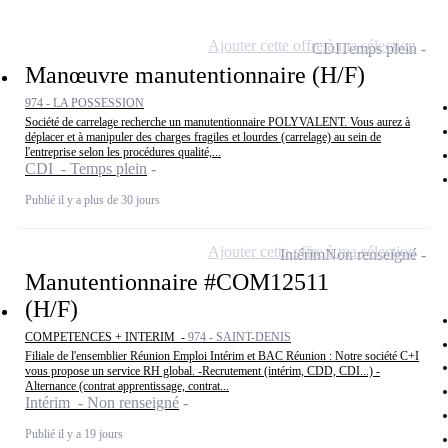
Ajouter cette offre à ma sélection
CDI
Temps plein
Manœuvre manutentionnaire (H/F)
974 - LA POSSESSION
Société de carrelage recherche un manutentionnaire POLYVALENT. Vous aurez à
déplacer et à manipuler des charges fragiles et lourdes (carrelage) au sein de
l'entreprise selon les procédures qualité,...
CDI - Temps plein
Publié il y a plus de 30 jours
Ajouter cette offre à ma sélection
Intérim
Non renseigné
Manutentionnaire #COM12511
(H/F)
COMPETENCES + INTERIM -
974 - SAINT-DENIS
Filiale de l'ensemblier Réunion Emploi Intérim et BAC Réunion : Notre société C+I
vous propose un service RH global. -Recrutement (intérim, CDD, CDI...) -
Alternance (contrat apprentissage, contrat...
Intérim - Non renseigné
Publié il y a 19 jours