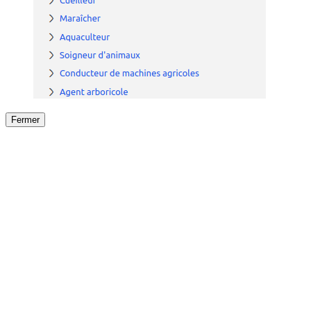
Fermer
Fermer
le détail de l'offre
/
Offre
sur
Offre précéden