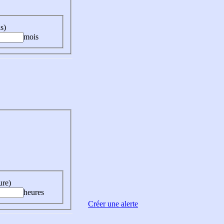
s)
mois
ure)
heures
Créer une alerte