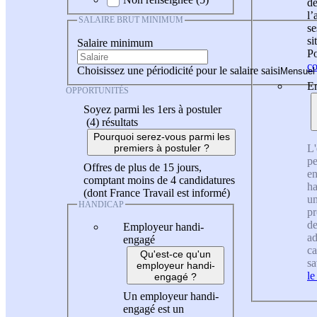
de
l
SALAIRE BRUT MINIMUM
se
si
Salaire minimum
Po
co
Choisissez une périodicité pour le salaire saisi
En
OPPORTUNITÉS
Soyez parmi les 1ers à postuler
(4)
résultats
Pourquoi serez-vous parmi les
L'
premiers à postuler ?
pe
Offres de plus de 15 jours,
en
comptant moins de 4 candidatures
ha
(dont France Travail est informé)
un
HANDICAP
pr
de
Employeur handi-
ad
engagé
ca
Qu'est-ce qu'un
sa
employeur handi-
le
engagé ?
Un employeur handi-
engagé est un