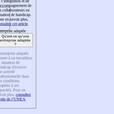
 l’intégration et de
’accompagnement de
s collaborateurs en
tuation de handicap.
ur en savoir plus,
nsultez cet article
.
treprise adaptée
Qu'est-ce qu'une
entreprise adaptée
?
entreprise adaptée
rmet à un travailleur
 situation de
ndicap d'exercer
e activité
ofessionnelle dans
s conditions
aptées à ses
pacités. Pour en
voir plus,
consultez
 site de l’UNEA
.