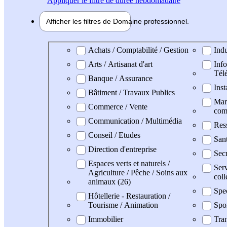
Appliquer
le filtre de durée hebdomadaire
Afficher les filtres de
Domaine pro
fessionnel
Domaine professionel
Achats / Comptabilité / Gestion
Indu
Arts / Artisanat d'art
Info
Tél
Banque / Assurance
Inst
Bâtiment / Travaux Publics
Mark
Commerce / Vente
com
Communication / Multimédia
Res
Conseil / Etudes
San
Direction d'entreprise
Secr
Espaces verts et naturels /
Serv
Agriculture / Pêche / Soins aux
coll
animaux (26)
Spe
Hôtellerie - Restauration /
Tourisme / Animation
Spo
Immobilier
Tran