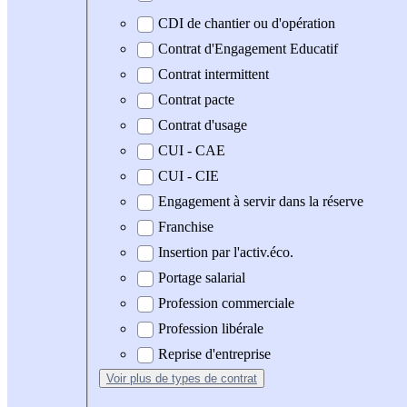
CDI de chantier ou d'opération
Contrat d'Engagement Educatif
Contrat intermittent
Contrat pacte
Contrat d'usage
CUI - CAE
CUI - CIE
Engagement à servir dans la réserve
Franchise
Insertion par l'activ.éco.
Portage salarial
Profession commerciale
Profession libérale
Reprise d'entreprise
Voir plus
de types de contrat