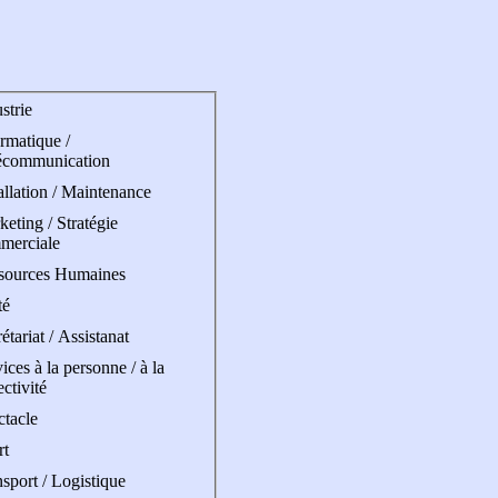
strie
rmatique /
écommunication
allation / Maintenance
eting / Stratégie
merciale
sources Humaines
té
étariat / Assistanat
ices à la personne / à la
ectivité
ctacle
rt
sport / Logistique