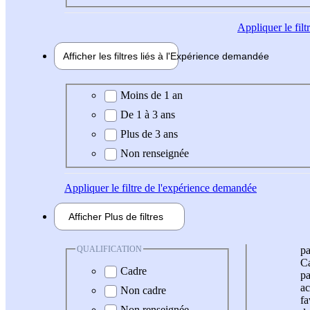
Appliquer
le fil
Afficher les filtres liés à l'
Expérience
demandée
Expérience demandée
Moins de 1 an
De 1 à 3 ans
Plus de 3 ans
Non renseignée
Appliquer
le filtre de l'expérience demandée
Afficher
Plus de
filtres
QUALIFICATION
pa
Ca
Cadre
pa
ac
Non cadre
fa
Non renseignée