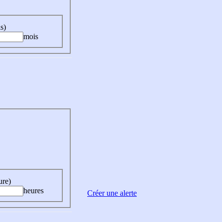
s)
mois
ure)
heures
Créer une alerte