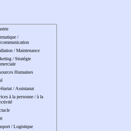
strie
rmatique /
écommunication
allation / Maintenance
eting / Stratégie
merciale
sources Humaines
té
étariat / Assistanat
ices à la personne / à la
ectivité
ctacle
rt
sport / Logistique