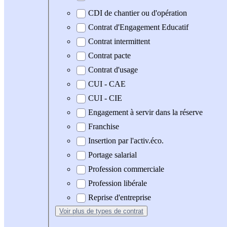
CDI de chantier ou d'opération
Contrat d'Engagement Educatif
Contrat intermittent
Contrat pacte
Contrat d'usage
CUI - CAE
CUI - CIE
Engagement à servir dans la réserve
Franchise
Insertion par l'activ.éco.
Portage salarial
Profession commerciale
Profession libérale
Reprise d'entreprise
Voir plus
de types de contrat