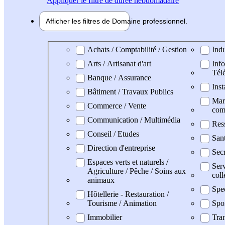
Appliquer
le filtre de durée hebdomadaire
Afficher les filtres de
Domaine pro
fessionnel
Domaine professionel
Achats / Comptabilité / Gestion
Indu
Arts / Artisanat d'art
Info
Tél
Banque / Assurance
Inst
Bâtiment / Travaux Publics
Mark
Commerce / Vente
com
Communication / Multimédia
Res
Conseil / Etudes
San
Direction d'entreprise
Secr
Espaces verts et naturels /
Serv
Agriculture / Pêche / Soins aux
coll
animaux
Spe
Hôtellerie - Restauration /
Tourisme / Animation
Spo
Immobilier
Tran