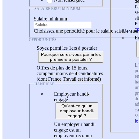
de
l
SALAIRE BRUT MINIMUM
se
si
Salaire minimum
Po
co
Choisissez une périodicité pour le salaire saisi
En
OPPORTUNITÉS
Soyez parmi les 1ers à postuler
Pourquoi serez-vous parmi les
premiers à postuler ?
L'
Offres de plus de 15 jours,
pe
comptant moins de 4 candidatures
en
(dont France Travail est informé)
ha
HANDICAP
un
pr
Employeur handi-
de
engagé
ad
Qu'est-ce qu'un
ca
employeur handi-
sa
engagé ?
le
Un employeur handi-
engagé est un
employeur reconnu