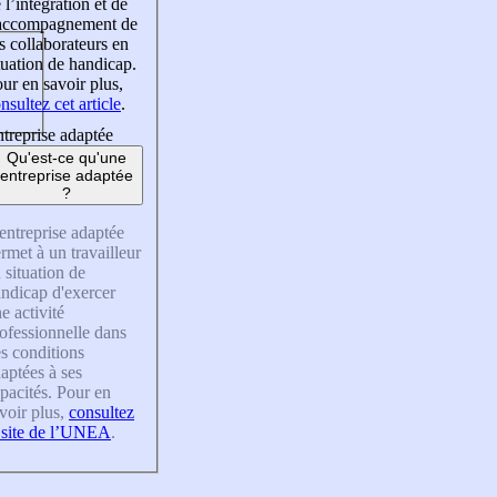
 l’intégration et de
’accompagnement de
s collaborateurs en
tuation de handicap.
ur en savoir plus,
nsultez cet article
.
treprise adaptée
Qu'est-ce qu'une
entreprise adaptée
?
entreprise adaptée
rmet à un travailleur
 situation de
ndicap d'exercer
e activité
ofessionnelle dans
s conditions
aptées à ses
pacités. Pour en
voir plus,
consultez
 site de l’UNEA
.