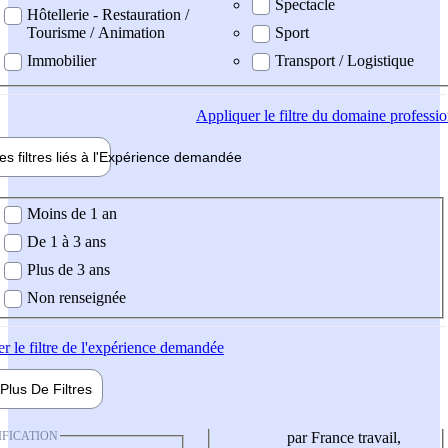
Spectacle
Hôtellerie - Restauration /
Tourisme / Animation
Sport
Immobilier
Transport / Logistique
Appliquer
le filtre du domaine professi
es filtres liés à l'
Expérience
demandée
ience demandée
Moins de 1 an
De 1 à 3 ans
Plus de 3 ans
Non renseignée
er
le filtre de l'expérience demandée
Plus De
Filtres
IFICATION
par France travail,