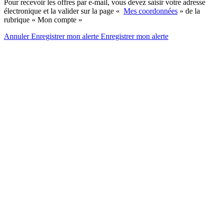
Pour recevoir les offres par e-mail, vous devez saisir votre adresse
électronique et la valider sur la page «
Mes coordonnées
» de la
rubrique « Mon compte »
Annuler
Enregistrer mon alerte
Enregistrer
mon alerte