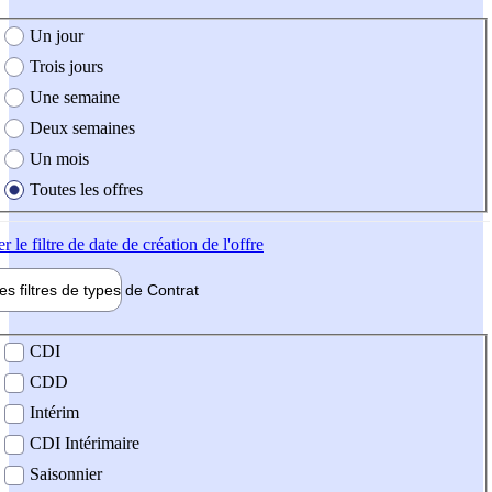
e création de l'offre
Un jour
Trois jours
Une semaine
Deux semaines
Un mois
Toutes les offres
er
le filtre de date de création de l'offre
les filtres de types de
Contrat
de contrat
CDI
CDD
Intérim
CDI Intérimaire
Saisonnier