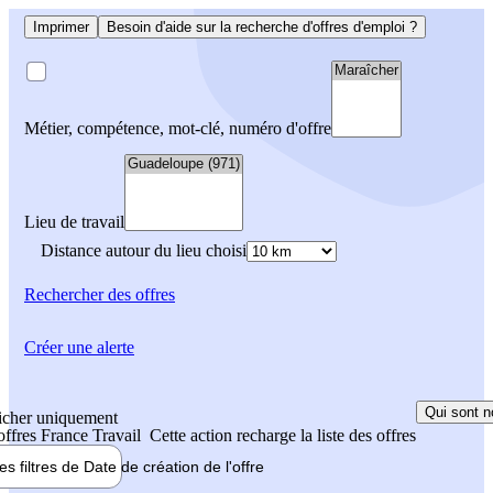
Imprimer
Besoin d'aide sur la recherche d'offres d'emploi ?
Métier, compétence, mot-clé, numéro d'offre
Lieu de travail
Distance autour du lieu choisi
Rechercher
des offres
Créer une alerte
Qui sont n
icher uniquement
 offres France Travail
Cette action recharge la liste des offres
les filtres de
Date de création
de l'offre