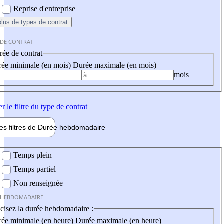
Reprise d'entreprise
plus
de types de contrat
 DE CONTRAT
ée de contrat
ée minimale (en mois)
Durée maximale (en mois)
mois
er
le filtre du type de contrat
les filtres de
Durée hebdo
madaire
 hebdomadaire
Temps plein
Temps partiel
Non renseignée
 HEBDOMADAIRE
cisez la durée hebdomadaire :
ée minimale (en heure)
Durée maximale (en heure)