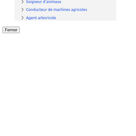
Fermer
Fermer
le détail de l'offre
/
Offre
sur
Offre précéden