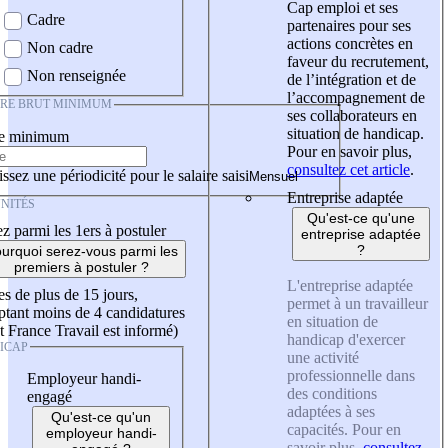
Cap emploi et ses
Cadre
partenaires pour ses
actions concrètes en
Non cadre
faveur du recrutement,
Non renseignée
de l’intégration et de
l’accompagnement de
IRE BRUT MINIMUM
ses collaborateurs en
situation de handicap.
re minimum
Pour en savoir plus,
consultez cet article
.
ssez une périodicité pour le salaire saisi
Entreprise adaptée
NITÉS
Qu'est-ce qu'une
z parmi les 1ers à postuler
entreprise adaptée
?
urquoi serez-vous parmi les
premiers à postuler ?
L'entreprise adaptée
es de plus de 15 jours,
permet à un travailleur
tant moins de 4 candidatures
en situation de
t France Travail est informé)
handicap d'exercer
ICAP
une activité
professionnelle dans
Employeur handi-
des conditions
engagé
adaptées à ses
Qu'est-ce qu'un
capacités. Pour en
employeur handi-
savoir plus,
consultez