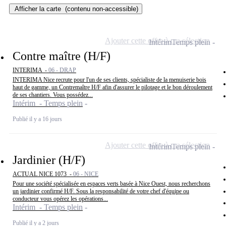
Afficher la carte
(contenu non-accessible)
Ajouter cette offre à ma sélection
Intérim
Temps plein
Contre maître (H/F)
INTERIMA -
06 - DRAP
INTERIMA Nice recrute pour l'un de ses clients, spécialiste de la menuiserie bois
haut de gamme, un Contremaître H/F afin d'assurer le pilotage et le bon déroulement
de ses chantiers. Vous possédez...
Intérim - Temps plein
Publié il y a 16 jours
Ajouter cette offre à ma sélection
Intérim
Temps plein
Jardinier (H/F)
ACTUAL NICE 1073 -
06 - NICE
Pour une société spécialisée en espaces verts basée à Nice Ouest, nous recherchons
un jardinier confirmé H/F. Sous la responsabilité de votre chef d'équipe ou
conducteur vous opérez les opérations...
Intérim - Temps plein
Publié il y a 2 jours