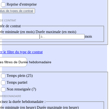
Reprise d'entreprise
plus
de types de contrat
 DE CONTRAT
ée de contrat
ée minimale (en mois)
Durée maximale (en mois)
mois
er
le filtre du type de contrat
les filtres de
Durée hebdo
madaire
 hebdomadaire
Temps plein (25)
Temps partiel
Non renseignée (7)
 HEBDOMADAIRE
cisez la durée hebdomadaire :
ée minimale (en heure)
Durée maximale (en heure)