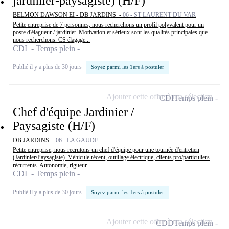
jardinier-paysagiste) (H/F)
BELMON DAWSON EI - DB JARDINS -
06 - ST LAURENT DU VAR
Petite entreprise de 7 personnes, nous recherchons un profil polyvalent pour un
poste d'élagueur / jardinier. Motivation et sérieux sont les qualités principales que
nous recherchons. CS élagage...
CDI - Temps plein
Publié il y a plus de 30 jours
Soyez parmi les 1ers à postuler
Ajouter cette offre à ma sélection
CDI
Temps plein
Chef d'équipe Jardinier /
Paysagiste (H/F)
DB JARDINS -
06 - LA GAUDE
Petite entreprise, nous recrutons un chef d'équipe pour une tournée d'entretien
(Jardinier/Paysagiste). Véhicule récent, outillage électrique, clients pro/particuliers
récurrents. Autonomie, rigueur...
CDI - Temps plein
Publié il y a plus de 30 jours
Soyez parmi les 1ers à postuler
Ajouter cette offre à ma sélection
CDD
Temps plein