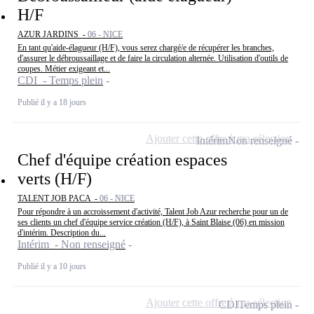
H/F
AZUR JARDINS -
06 - NICE
En tant qu'aide-élagueur (H/F), vous serez chargé/e de récupérer les branches,
d'assurer le débroussaillage et de faire la circulation alternée. Utilisation d'outils de
coupes. Métier exigeant et...
CDI - Temps plein
Publié il y a 18 jours
Ajouter cette offre à ma sélection
Intérim
Non renseigné
Chef d'équipe création espaces
verts (H/F)
TALENT JOB PACA -
06 - NICE
Pour répondre à un accroissement d'activité, Talent Job Azur recherche pour un de
ses clients un chef d'équipe service création (H/F), à Saint Blaise (06) en mission
d'intérim. Description du...
Intérim - Non renseigné
Publié il y a 10 jours
Ajouter cette offre à ma sélection
CDI
Temps plein