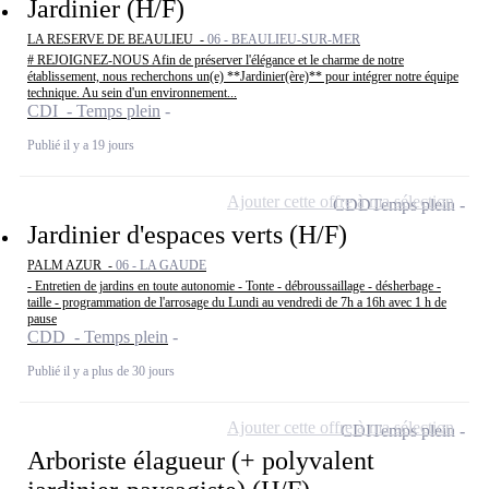
Jardinier (H/F)
LA RESERVE DE BEAULIEU -
06 - BEAULIEU-SUR-MER
# REJOIGNEZ-NOUS Afin de préserver l'élégance et le charme de notre
établissement, nous recherchons un(e) **Jardinier(ère)** pour intégrer notre équipe
technique. Au sein d'un environnement...
CDI - Temps plein
Publié il y a 19 jours
Ajouter cette offre à ma sélection
CDD
Temps plein
Jardinier d'espaces verts (H/F)
PALM AZUR -
06 - LA GAUDE
- Entretien de jardins en toute autonomie - Tonte - débroussaillage - désherbage -
taille - programmation de l'arrosage du Lundi au vendredi de 7h a 16h avec 1 h de
pause
CDD - Temps plein
Publié il y a plus de 30 jours
Ajouter cette offre à ma sélection
CDI
Temps plein
Arboriste élagueur (+ polyvalent