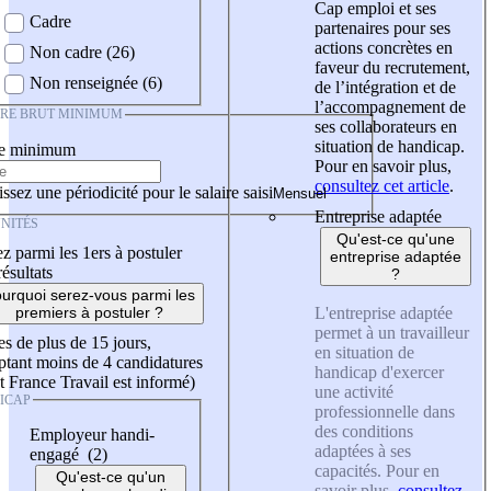
Cap emploi et ses
Cadre
partenaires pour ses
actions concrètes en
Non cadre (26)
faveur du recrutement,
Non renseignée (6)
de l’intégration et de
l’accompagnement de
IRE BRUT MINIMUM
ses collaborateurs en
situation de handicap.
re minimum
Pour en savoir plus,
consultez cet article
.
ssez une périodicité pour le salaire saisi
Entreprise adaptée
NITÉS
Qu'est-ce qu'une
z parmi les 1ers à postuler
entreprise adaptée
résultats
?
urquoi serez-vous parmi les
L'entreprise adaptée
premiers à postuler ?
permet à un travailleur
es de plus de 15 jours,
en situation de
tant moins de 4 candidatures
handicap d'exercer
t France Travail est informé)
une activité
ICAP
professionnelle dans
des conditions
Employeur handi-
adaptées à ses
engagé (2)
capacités. Pour en
Qu'est-ce qu'un
savoir plus,
consultez