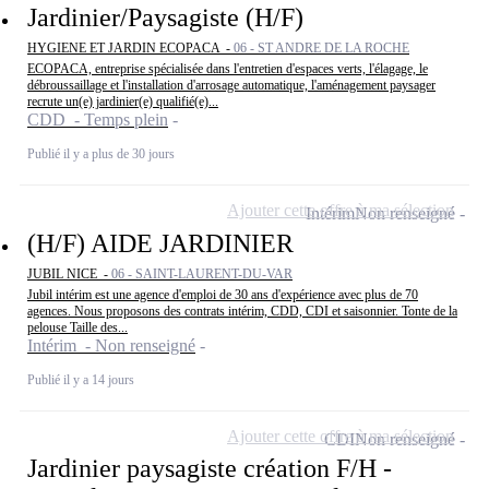
Jardinier/Paysagiste (H/F)
HYGIENE ET JARDIN ECOPACA -
06 - ST ANDRE DE LA ROCHE
ECOPACA, entreprise spécialisée dans l'entretien d'espaces verts, l'élagage, le
débroussaillage et l'installation d'arrosage automatique, l'aménagement paysager
recrute un(e) jardinier(e) qualifié(e)...
CDD - Temps plein
Publié il y a plus de 30 jours
Ajouter cette offre à ma sélection
Intérim
Non renseigné
(H/F) AIDE JARDINIER
JUBIL NICE -
06 - SAINT-LAURENT-DU-VAR
Jubil intérim est une agence d'emploi de 30 ans d'expérience avec plus de 70
agences. Nous proposons des contrats intérim, CDD, CDI et saisonnier. Tonte de la
pelouse Taille des...
Intérim - Non renseigné
Publié il y a 14 jours
Ajouter cette offre à ma sélection
CDI
Non renseigné
Jardinier paysagiste création F/H -