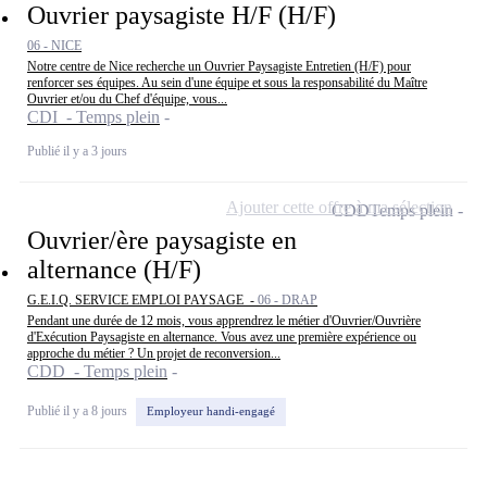
Ouvrier paysagiste H/F (H/F)
06 - NICE
Notre centre de Nice recherche un Ouvrier Paysagiste Entretien (H/F) pour
renforcer ses équipes. Au sein d'une équipe et sous la responsabilité du Maître
Ouvrier et/ou du Chef d'équipe, vous...
CDI - Temps plein
Publié il y a 3 jours
Ajouter cette offre à ma sélection
CDD
Temps plein
Ouvrier/ère paysagiste en
alternance (H/F)
G.E.I.Q. SERVICE EMPLOI PAYSAGE -
06 - DRAP
Pendant une durée de 12 mois, vous apprendrez le métier d'Ouvrier/Ouvrière
d'Exécution Paysagiste en alternance. Vous avez une première expérience ou
approche du métier ? Un projet de reconversion...
CDD - Temps plein
Publié il y a 8 jours
Employeur handi-engagé