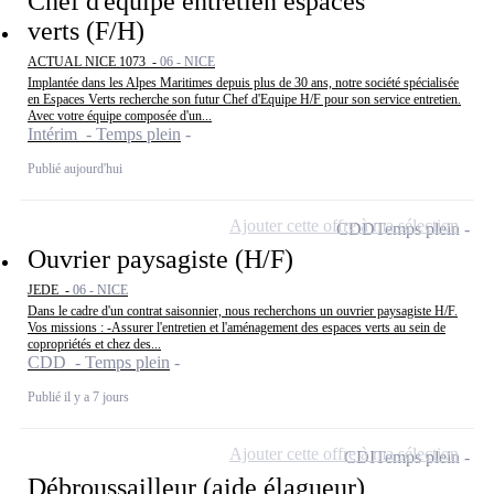
Chef d'équipe entretien espaces
verts (F/H)
ACTUAL NICE 1073 -
06 - NICE
Implantée dans les Alpes Maritimes depuis plus de 30 ans, notre société spécialisée
en Espaces Verts recherche son futur Chef d'Equipe H/F pour son service entretien.
Avec votre équipe composée d'un...
Intérim - Temps plein
Publié aujourd'hui
Ajouter cette offre à ma sélection
CDD
Temps plein
Ouvrier paysagiste (H/F)
JEDE -
06 - NICE
Dans le cadre d'un contrat saisonnier, nous recherchons un ouvrier paysagiste H/F.
Vos missions : -Assurer l'entretien et l'aménagement des espaces verts au sein de
copropriétés et chez des...
CDD - Temps plein
Publié il y a 7 jours
Ajouter cette offre à ma sélection
CDI
Temps plein
Débroussailleur (aide élagueur)