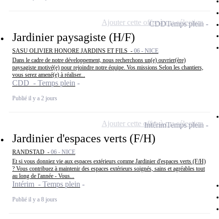
Ajouter cette offre à ma sélection
CDD
Temps plein
Jardinier paysagiste (H/F)
SASU OLIVIER HONORE JARDINS ET FILS -
06 - NICE
Dans le cadre de notre développement, nous recherchons un(e) ouvrier(ère)
paysagiste motivé(e) pour rejoindre notre équipe. Vos missions Selon les chantiers,
vous serez amené(e) à réaliser...
CDD - Temps plein
Publié il y a 2 jours
Ajouter cette offre à ma sélection
Intérim
Temps plein
Jardinier d'espaces verts (F/H)
RANDSTAD -
06 - NICE
Et si vous donniez vie aux espaces extérieurs comme Jardinier d'espaces verts (F/H)
? Vous contribuez à maintenir des espaces extérieurs soignés, sains et agréables tout
au long de l'année - Vous...
Intérim - Temps plein
Publié il y a 8 jours