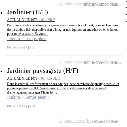
Ajouter cette offre à ma sélection
Intérim
Temps plein
Jardinier (H/F)
ACTUAL NICE 1073 -
06 - NICE
Pour une société spécialisée en espaces verts basée à Nice Ouest, nous recherchons
des jardiniers H/F disponible afin d'intégrer nos équipes en entretien ou en création
pour toute la saison. Si vous...
Intérim - Temps plein
Publié il y a 14 jours
Ajouter cette offre à ma sélection
Intérim
Temps plein
Jardinier paysagiste (H/F)
ACTUAL NICE 1073 -
06 - GAUDE
Dans le cadre du renforcement de ses équipes, cette entreprise de prestige recrute un
jardinier paysagiste H/F Vos missions : Réaliser des travaux de création et
d'aménagement paysager Plantation...
Intérim - Temps plein
Publié il y a 14 jours
Ajouter cette offre à ma sélection
CDI
Temps plein