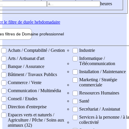
heures
er
le filtre de durée hebdomadaire
les filtres de
Domaine pro
fessionnel
ne professionel
Achats / Comptabilité / Gestion
Industrie
Arts / Artisanat d'art
Informatique /
Télécommunication
Banque / Assurance
Installation / Maintenance
Bâtiment / Travaux Publics
Marketing / Stratégie
Commerce / Vente
commerciale
Communication / Multimédia
Ressources Humaines
Conseil / Etudes
Santé
Direction d'entreprise
Secrétariat / Assistanat
Espaces verts et naturels /
Services à la personne / à l
Agriculture / Pêche / Soins aux
collectivité
animaux (32)