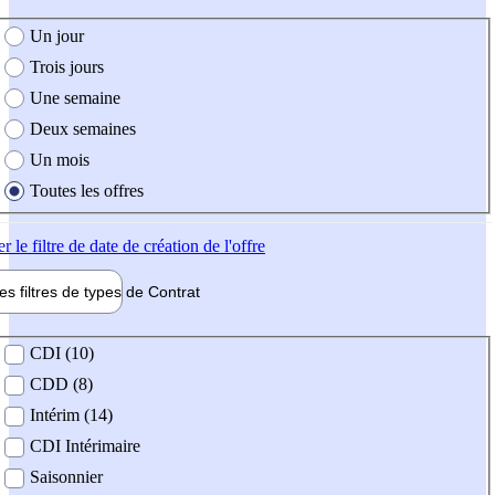
e création de l'offre
Un jour
Trois jours
Une semaine
Deux semaines
Un mois
Toutes les offres
er
le filtre de date de création de l'offre
les filtres de types de
Contrat
de contrat
CDI (10)
CDD (8)
Intérim (14)
CDI Intérimaire
Saisonnier