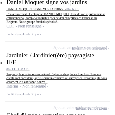
Daniel Moquet signe vos jardins
DANIEL MOQUET SIGNE VOS JARDINS -
06 - NICE
L'environnement : L'entreprise DANIEL MOQUET, forte de son esprit humain et
entrepreneurial, compte aujourd'hui près de 450 entreprises en France et en
Belgique. Notre groupe familial spécialisé...
CDI - Non renseigné
Publié il y a plus de 30 jours
Ajouter cette offre à ma sélection
Intérim
Non renseigné
Jardinier / Jardinier(ère) paysagiste
H/F
06 - COLOMARS
Temporis, le premier reseau national d'agences d'emploi en franchise. Tous nos
clients sont consideres, qu'ils soient interimaires ou entreprises. Reconnus, ils nous
accordent leur confiance, source...
Intérim - Non renseigné
Publié il y a plus de 30 jours
Ajouter cette offre à ma sélection
Intérim
Temps plein