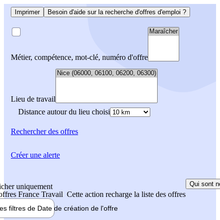
Imprimer
Besoin d'aide sur la recherche d'offres d'emploi ?
Métier, compétence, mot-clé, numéro d'offre
Lieu de travail
Distance autour du lieu choisi
Rechercher
des offres
Créer une alerte
Qui sont n
icher uniquement
 offres France Travail
Cette action recharge la liste des offres
les filtres de
Date de création
de l'offre