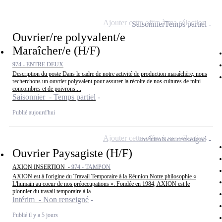
Ajouter cette offre à ma sélection
Saisonnier
Temps partiel
Ouvrier/re polyvalent/e
Maraîcher/e (H/F)
974 - ENTRE DEUX
Description du poste Dans le cadre de notre activité de production maraîchère, nous
recherchons un ouvrier polyvalent pour assurer la récolte de nos cultures de mini
concombres et de poivrons....
Saisonnier - Temps partiel
Publié aujourd'hui
Ajouter cette offre à ma sélection
Intérim
Non renseigné
Ouvrier Paysagiste (H/F)
AXION INSERTION -
974 - TAMPON
AXION est à l'origine du Travail Temporaire à la Réunion Notre philosophie «
L'humain au coeur de nos préoccupations ». Fondée en 1984, AXION est le
pionnier du travail temporaire à la...
Intérim - Non renseigné
Publié il y a 5 jours