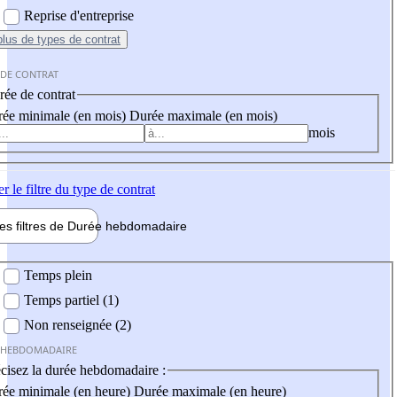
Reprise d'entreprise
plus
de types de contrat
 DE CONTRAT
ée de contrat
ée minimale (en mois)
Durée maximale (en mois)
mois
er
le filtre du type de contrat
les filtres de
Durée hebdo
madaire
 hebdomadaire
Temps plein
Temps partiel (1)
Non renseignée (2)
 HEBDOMADAIRE
cisez la durée hebdomadaire :
ée minimale (en heure)
Durée maximale (en heure)