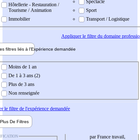
Spectacle
Hôtellerie - Restauration /
Tourisme / Animation
Sport
Immobilier
Transport / Logistique
Appliquer
le filtre du domaine professi
es filtres liés à l'
Expérience
demandée
ience demandée
Moins de 1 an
De 1 à 3 ans (2)
Plus de 3 ans
Non renseignée
er
le filtre de l'expérience demandée
Plus De
Filtres
IFICATION
par France travail,