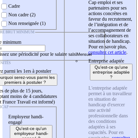
Cap emploi et ses
Cadre
partenaires pour ses
actions concrètes en
Non cadre (2)
faveur du recrutement,
Non renseignée (1)
de l’intégration et de
l’accompagnement de
IRE BRUT MINIMUM
ses collaborateurs en
situation de handicap.
re minimum
Pour en savoir plus,
consultez cet article
.
ssez une périodicité pour le salaire saisi
Entreprise adaptée
NITÉS
Qu'est-ce qu'une
z parmi les 1ers à postuler
entreprise adaptée
?
urquoi serez-vous parmi les
premiers à postuler ?
L'entreprise adaptée
es de plus de 15 jours,
permet à un travailleur
tant moins de 4 candidatures
en situation de
t France Travail est informé)
handicap d'exercer
ICAP
une activité
professionnelle dans
Employeur handi-
des conditions
engagé
adaptées à ses
Qu'est-ce qu'un
capacités. Pour en
employeur handi-
savoir plus,
consultez