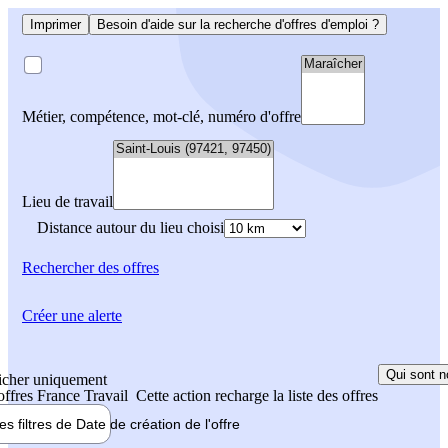
Imprimer
Besoin d'aide sur la recherche d'offres d'emploi ?
Métier, compétence, mot-clé, numéro d'offre
Lieu de travail
Distance autour du lieu choisi
Rechercher
des offres
Créer une alerte
Qui sont n
icher uniquement
 offres France Travail
Cette action recharge la liste des offres
les filtres de
Date de création
de l'offre