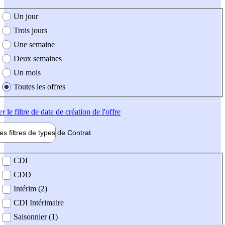
e création de l'offre
Un jour
Trois jours
Une semaine
Deux semaines
Un mois
Toutes les offres
er
le filtre de date de création de l'offre
les filtres de types de
Contrat
de contrat
CDI
CDD
Intérim (2)
CDI Intérimaire
Saisonnier (1)