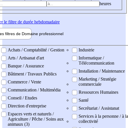
heures
er
le filtre de durée hebdomadaire
les filtres de
Domaine pro
fessionnel
ne professionel
Achats / Comptabilité / Gestion
Industrie
Arts / Artisanat d'art
Informatique /
Télécommunication
Banque / Assurance
Installation / Maintenance
Bâtiment / Travaux Publics
Marketing / Stratégie
Commerce / Vente
commerciale
Communication / Multimédia
Ressources Humaines
Conseil / Etudes
Santé
Direction d'entreprise
Secrétariat / Assistanat
Espaces verts et naturels /
Services à la personne / à l
Agriculture / Pêche / Soins aux
collectivité
animaux (3)